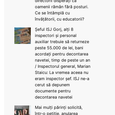
directorii disperați că
oamenii rămân fără posturi.
Ce se întâmplă cu
învățătorii, cu educatorii?
Șeful ISJ Gorj, alți 8
inspectori și personal
auxiliar trebuie să returneze
peste 55.000 de lei, bani
acordați pentru decontarea
navetei, timp de peste un an
/ Inspectorul general, Marian
Staicu: La vremea aceea nu
eram inspector șef. ISJ ne-a
cerut să depunem
documente pentru
decontarea navetei
Mai mulți părinți solicită,
într-o petiție, anularea