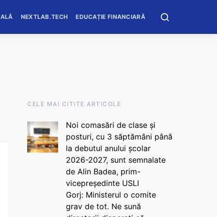
OALĂ
NEXTLAB.TECH
EDUCAȚIE FINANCIARĂ
CELE MAI CITITE ARTICOLE
Noi comasări de clase și
posturi, cu 3 săptămâni până
la debutul anului școlar
2026-2027, sunt semnalate
de Alin Badea, prim-
vicepreședinte USLI
Gorj: Ministerul o comite
grav de tot. Ne sună