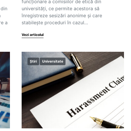
funcționare a comisiilor de etică din
 din
universități, ce permite acestora să
n
înregistreze sesizări anonime și care
re a
stabilește proceduri în cazul…
Vezi articolul
Știri
Universitate