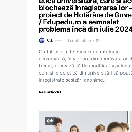
etică universitară, care și 
blochează înregistrarea lor 
proiect de Hotărâre de Guve
/ Edupedu.ro a semnalat
problema încă din iulie 202
16 septembrie 2025
C.I.
Codul-cadru de etică și deontologie
universitară, în vigoare din primăvara anul
trecut, urmează să fie modificat așa încât
comisiile de etică din universități să poată
înregistrate sesizări anonime…
Vezi articolul
Știri