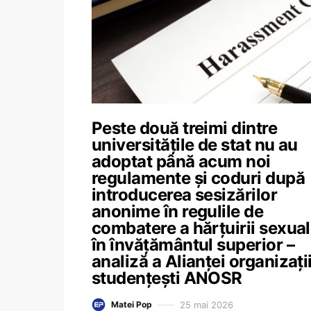
Peste două treimi dintre
universitățile de stat nu au
adoptat până acum noi
regulamente și coduri după
introducerea sesizărilor
anonime în regulile de
combatere a hărțuirii sexua
în învățământul superior –
analiză a Alianței organizați
studențești ANOSR
25 mai 2026
Matei Pop