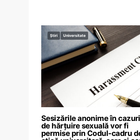
Știri
Universitate
Sesizările anonime în cazur
de hărțuire sexuală vor fi
permise prin Codul-cadru d