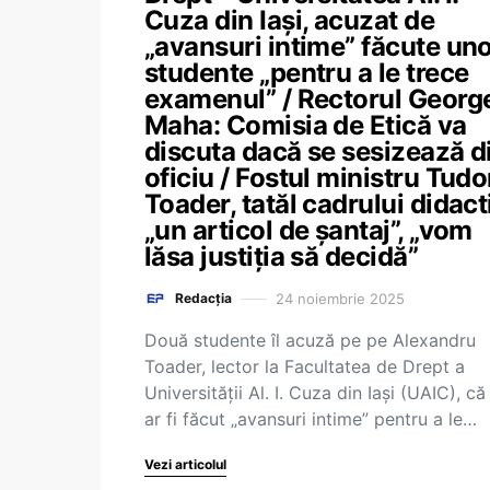
Cuza din Iași, acuzat de
„avansuri intime” făcute un
studente „pentru a le trece
examenul” / Rectorul Georg
Maha: Comisia de Etică va
discuta dacă se sesizează d
oficiu / Fostul ministru Tudo
Toader, tatăl cadrului didact
„un articol de șantaj”, „vom
lăsa justiția să decidă”
24 noiembrie 2025
Redacția
Două studente îl acuză pe pe Alexandru
Toader, lector la Facultatea de Drept a
Universității Al. I. Cuza din Iași (UAIC), că
ar fi făcut „avansuri intime” pentru a le…
Vezi articolul