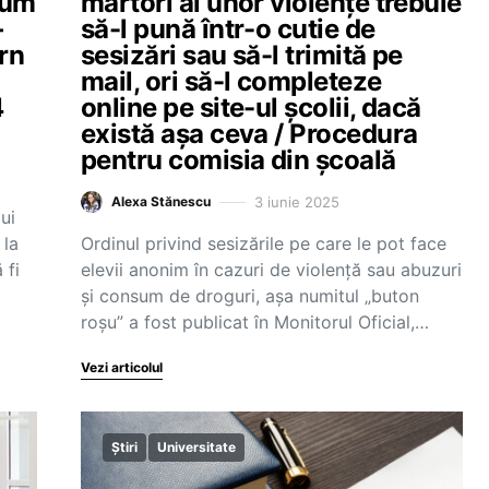
acum
martori ai unor violențe trebuie
–
să-l pună într-o cutie de
rn
sesizări sau să-l trimită pe
mail, ori să-l completeze
4
online pe site-ul școlii, dacă
există așa ceva / Procedura
pentru comisia din școală
3 iunie 2025
Alexa Stănescu
ui
 la
Ordinul privind sesizările pe care le pot face
 fi
elevii anonim în cazuri de violență sau abuzuri
și consum de droguri, așa numitul „buton
roșu” a fost publicat în Monitorul Oficial,…
Vezi articolul
Știri
Universitate