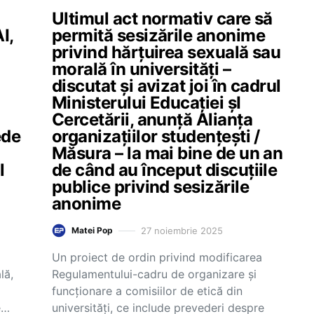
Ultimul act normativ care să
I,
permită sesizările anonime
privind hărțuirea sexuală sau
morală în universități –
discutat și avizat joi în cadrul
Ministerului Educației șI
Cercetării, anunță Alianța
ede
organizațiilor studențești /
Măsura – la mai bine de un an
l
de când au început discuțiile
publice privind sesizările
anonime
27 noiembrie 2025
Matei Pop
Un proiect de ordin privind modificarea
lă,
Regulamentului-cadru de organizare și
funcționare a comisiilor de etică din
e…
universități, ce include prevederi despre