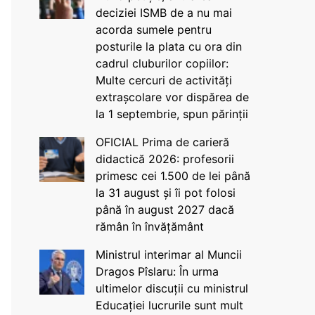
deciziei ISMB de a nu mai
acorda sumele pentru
posturile la plata cu ora din
cadrul cluburilor copiilor:
Multe cercuri de activități
extrașcolare vor dispărea de
la 1 septembrie, spun părinții
OFICIAL Prima de carieră
didactică 2026: profesorii
primesc cei 1.500 de lei până
la 31 august și îi pot folosi
până în august 2027 dacă
rămân în învățământ
Ministrul interimar al Muncii
Dragos Pîslaru: În urma
ultimelor discuții cu ministrul
Educației lucrurile sunt mult