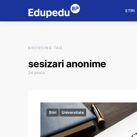
ȘTIRI
BROWSING TAG
sesizari anonime
24 posts
Știri
Universitate