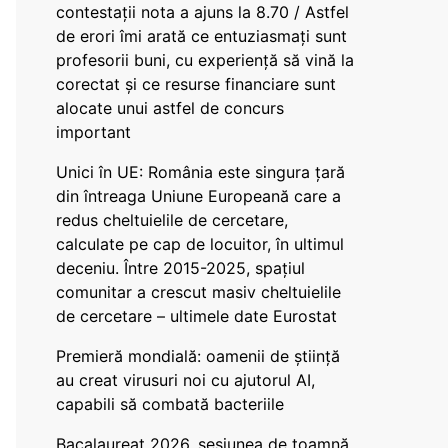
contestații nota a ajuns la 8.70 / Astfel
de erori îmi arată ce entuziasmați sunt
profesorii buni, cu experiență să vină la
corectat și ce resurse financiare sunt
alocate unui astfel de concurs
important
Unici în UE: România este singura țară
din întreaga Uniune Europeană care a
redus cheltuielile de cercetare,
calculate pe cap de locuitor, în ultimul
deceniu. Între 2015-2025, spațiul
comunitar a crescut masiv cheltuielile
de cercetare – ultimele date Eurostat
Premieră mondială: oamenii de știință
au creat virusuri noi cu ajutorul AI,
capabili să combată bacteriile
Bacalaureat 2026, sesiunea de toamnă.