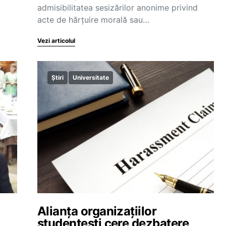
admisibilitatea sesizărilor anonime privind
acte de hărțuire morală sau…
Vezi articolul
Știri
Universitate
Alianța organizațiilor
studențești cere dezbatere