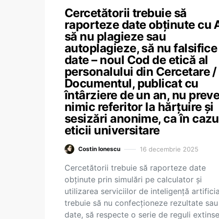
Cercetătorii trebuie să
raporteze date obținute cu A
să nu plagieze sau
autoplagieze, să nu falsifice
date – noul Cod de etică al
personalului din Cercetare /
Documentul, publicat cu
întârziere de un an, nu prev
nimic referitor la hărțuire și
sesizări anonime, ca în cazu
eticii universitare
16 decembrie 2025
Costin Ionescu
Cercetătorii trebuie să raporteze date
obținute prin simulări pe calculator și
utilizarea serviciilor de inteligență artificia
trebuie să nu confecționeze rezultate sau
date, să respecte o serie de reguli extins