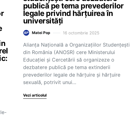
publică pe tema prevederilor
or
legale privind hărțuirea în
universități
e
16 octombrie 2025
Matei Pop
in
Alianța Națională a Organizațiilor Studențești
rel
din România (ANOSR) cere Ministerului
ic:
Educației și Cercetării să organizeze o
dezbatere publică pe tema extinderii
prevederilor legale de hărțuire și hărțuire
sexuală, potrivit unui…
Vezi articolul
 le-