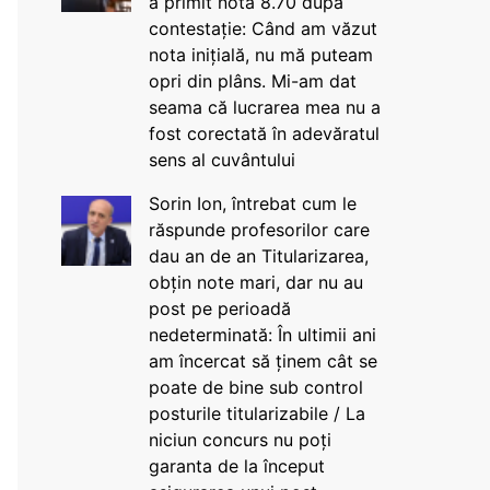
a primit nota 8.70 după
contestație: Când am văzut
nota inițială, nu mă puteam
opri din plâns. Mi-am dat
seama că lucrarea mea nu a
fost corectată în adevăratul
sens al cuvântului
Sorin Ion, întrebat cum le
răspunde profesorilor care
dau an de an Titularizarea,
obțin note mari, dar nu au
post pe perioadă
nedeterminată: În ultimii ani
am încercat să ținem cât se
poate de bine sub control
posturile titularizabile / La
niciun concurs nu poți
garanta de la început