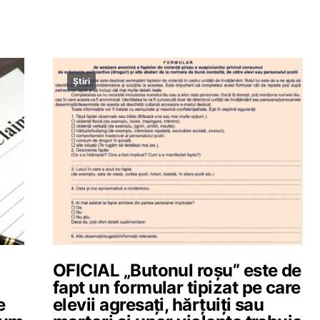
Știri
i
OFICIAL „Butonul roșu” este de
fapt un formular tipizat pe care
e
elevii agresați, hărțuiți sau