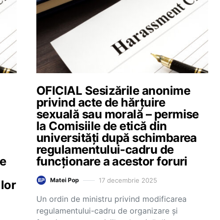
OFICIAL Sesizările anonime
privind acte de hărțuire
sexuală sau morală – permise
la Comisiile de etică din
universități după schimbarea
regulamentului-cadru de
le
funcționare a acestor foruri
17 decembrie 2025
Matei Pop
ilor
Un ordin de ministru privind modificarea
regulamentului-cadru de organizare și