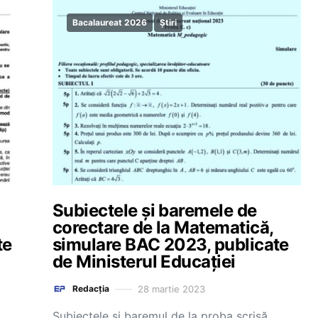
Bacalaureat 2026
Știri
Subiectele și baremele de
corectare de la Matematică,
te
simulare BAC 2023, publicate
de Ministerul Educației
28 martie 2023
Redacția
Subiectele și baremul de la proba scrisă