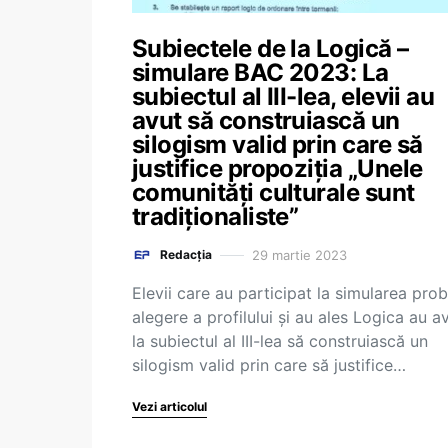
Subiectele de la Logică –
simulare BAC 2023: La
subiectul al III-lea, elevii au
avut să construiască un
silogism valid prin care să
justifice propoziția „Unele
comunități culturale sunt
tradiționaliste”
29 martie 2023
Redacția
Elevii care au participat la simularea prob
alegere a profilului și au ales Logica au a
la subiectul al III-lea să construiască un
silogism valid prin care să justifice…
Vezi articolul