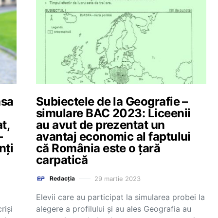
asa
Subiectele de la Geografie –
simulare BAC 2023: Liceenii
t,
au avut de prezentat un
–
avantaj economic al faptului
nți
că România este o țară
carpatică
29 martie 2023
Redacția
Elevii care au participat la simularea probei la
riși
alegere a profilului și au ales Geografia au