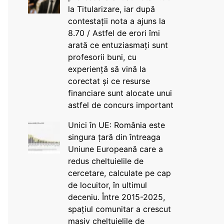
la Titularizare, iar după
contestații nota a ajuns la
8.70 / Astfel de erori îmi
arată ce entuziasmați sunt
profesorii buni, cu
experiență să vină la
corectat și ce resurse
financiare sunt alocate unui
astfel de concurs important
Unici în UE: România este
singura țară din întreaga
Uniune Europeană care a
redus cheltuielile de
cercetare, calculate pe cap
de locuitor, în ultimul
deceniu. Între 2015-2025,
spațiul comunitar a crescut
masiv cheltuielile de