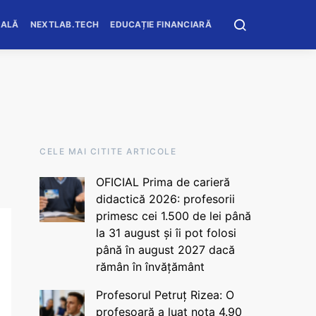
OALĂ
NEXTLAB.TECH
EDUCAȚIE FINANCIARĂ
CELE MAI CITITE ARTICOLE
OFICIAL Prima de carieră
didactică 2026: profesorii
primesc cei 1.500 de lei până
la 31 august și îi pot folosi
până în august 2027 dacă
rămân în învățământ
Profesorul Petruț Rizea: O
profesoară a luat nota 4.90