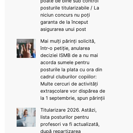
poate de bine sub control
posturile titularizabile / La
niciun concurs nu poți
garanta de la început
asigurarea unui post
Mai mulți părinți solicită,
într-o petiție, anularea
deciziei ISMB de a nu mai
acorda sumele pentru
posturile la plata cu ora din
cadrul cluburilor copiilor:
Multe cercuri de activități
extrașcolare vor dispărea de
la 1 septembrie, spun părinții
Titularizare 2026. Astăzi,
lista posturilor pentru
profesori va fi actualizată,
după repartizarea