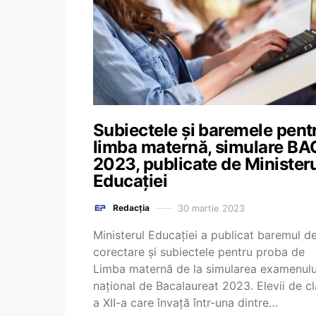
Subiectele și baremele pent
limba maternă, simulare BA
2023, publicate de Minister
Educației
30 martie 2023
Redacția
Ministerul Educației a publicat baremul d
corectare și subiectele pentru proba de
Limba maternă de la simularea examenulu
național de Bacalaureat 2023. Elevii de c
a XII-a care învață într-una dintre…