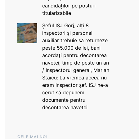
candidaților pe posturi
titularizabile
Șeful ISJ Gorj, alți 8
inspectori și personal
auxiliar trebuie să returneze
peste 55.000 de lei, bani
acordați pentru decontarea
navetei, timp de peste un an
/ Inspectorul general, Marian
Staicu: La vremea aceea nu
eram inspector șef. ISJ ne-a
cerut să depunem
documente pentru
decontarea navetei
CELE MAI NOI