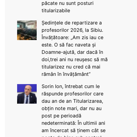
păcate nu sunt posturi
titularizabile
Ședințele de repartizare a
profesorilor 2026, la Sibiu.
Învățătoare: „Am zis iau ce
este. O să fac naveta și
Doamne-ajută, dar dacă în
doi,trei ani nu reușesc să mă
titularizez nu cred că mai
rămân în învățământ”
Sorin Ion, întrebat cum le
răspunde profesorilor care
dau an de an Titularizarea,
obțin note mari, dar nu au
post pe perioadă
nedeterminată: În ultimii ani
am încercat să ținem cât se