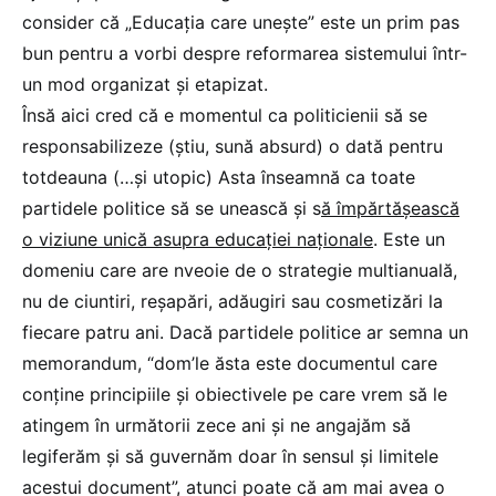
consider că „Educația care unește” este un prim pas
bun pentru a vorbi despre reformarea sistemului într-
un mod organizat și etapizat.
Însă aici cred că e momentul ca
politicienii să se
responsabilizeze (știu, sună absurd)
o dată pentru
totdeauna (…și utopic) Asta înseamnă ca toate
partidele politice să se unească și s
ă împărtășească
o viziune unică asupra educației naționale
. Este un
domeniu care are nveoie de o strategie multianuală,
nu de ciuntiri, reșapări, adăugiri sau cosmetizări la
fiecare patru ani. Dacă partidele politice ar semna un
memorandum, “dom’le ăsta este documentul care
conține principiile și obiectivele pe care vrem să le
atingem în următorii zece ani și ne angajăm să
legiferăm și să guvernăm doar în sensul și limitele
acestui document”, atunci poate că am mai avea o