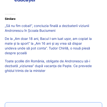
Similare
„Să nu fim cobai!”, concluzia finală a dezbaterii viziunii
Andronescu în Școala Buciumeni
De la „Am doar 18 ani, Bacul l-am luat uşor, am copiat la
mate şi la sport” la „Am 16 ani și aș vrea să dispar
undeva unde să pot conta”. Tudor Chirilă, o nouă piesă
despre şcoală
Toate școlile din România, obligate de Andronescu să-i
dezbată „viziunea” după vacanța de Paște. Ce prevede
ghidul trimis de la minister