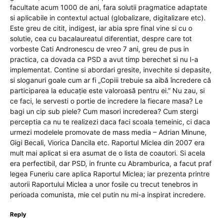
facultate acum 1000 de ani, fara solutii pragmatice adaptate
si aplicabile in contextul actual (globalizare, digitalizare etc).
Este greu de citit, indigest, iar abia spre final vine si cu o
solutie, cea cu bacalaureatul diferentiat, despre care tot
vorbeste Cati Andronescu de vreo 7 ani, greu de pus in
practica, ca dovada ca PSD a avut timp berechet si nu l-a
implementat. Contine si abordari gresite, invechite si depasite,
si sloganuri goale cum ar fi „Copiii trebuie sa aibă încredere că
participarea la educație este valoroasă pentru ei.” Nu zau, si
ce faci, le servesti o portie de incredere la fiecare masa? Le
bagi un cip sub piele? Cum masori increderea? Cum stergi
perceptia ca nu te realizezi daca faci scoala temeinic, ci daca
urmezi modelele promovate de mass media – Adrian Minune,
Gigi Becali, Viorica Dancila etc. Raportul Miclea din 2007 era
mult mai aplicat si era asumat de o lista de coautori. Si acela
era perfectibil, dar PSD, in frunte cu Abramburica, a facut praf
legea Funeriu care aplica Raportul Miclea; iar prezenta printre
autorii Raportului Miclea a unor fosile cu trecut tenebros in
perioada comunista, mie cel putin nu mi-a inspirat incredere.
Reply