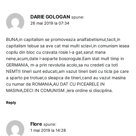
DARIE GOLOGAN
spune:
26 mai 2019 la 07:34
BUNA,in capitalism se promoveaza analfabetismul,tacit,in
capitalism tebue sa ave cat mai multi sclavi,in comunism iesea
copilu din bloc cu cravata rosie l-a gat,sarut mana
nene,acum,date l-aoparte bosorogule.Eam stat mult timp in
GERMANIA, m-a prin revolutia acolo,sa nu credeti ca toti
NEMTII tineri sunt educati,am vazut tineri beti cu ticla pe care
a sparto pe trotuar,o sleapca de tineri,cand au vazut masina
cu numar de ROMANIA,AU DAT CU PICEARELE IN
MASINA,DECI IN COMUNISM ,iera ordine si disciplina.
Reply
Flore
spune:
1 mai 2019 la 14:28