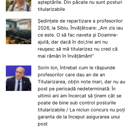
așteptările. Din păcate nu sunt posturi
titularizabile
Ședințele de repartizare a profesorilor
2026, la Sibiu. Învățătoare: „Am zis iau
ce este. O să fac naveta și Doamne-
ajută, dar dacă în doi,trei ani nu
reușesc să mă titularizez nu cred că
mai rămân în învățământ”
Sorin Ion, întrebat cum le răspunde
profesorilor care dau an de an
Titularizarea, obțin note mari, dar nu au
post pe perioadă nedeterminată: În
ultimii ani am încercat să ținem cât se
poate de bine sub control posturile
titularizabile / La niciun concurs nu poți
garanta de la început asigurarea unui
post