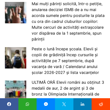
Mai mulți părinți solicită, într-o petiție,
anularea deciziei ISMB de a nu mai
acorda sumele pentru posturile la plata
cu ora din cadrul cluburilor copiilor:
Multe cercuri de activități extrașcolare
vor dispărea de la 1 septembrie, spun
părinții
Peste o lună începe școala. Elevii și
copiii de grădiniță încep cursurile și
activitățile pe 7 septembrie, după
vacanța de vară / Calendarul anului
școlar 2026-2027 și lista vacanțelor
ULTIMĂ ORĂ Elevii români au obținut 3
medalii de aur, 2 de argint și 3 de
bronz la Olimpiada Internațională de
Inteligență Artificială – IOAI 2026,
desfășurată în Kazahstan