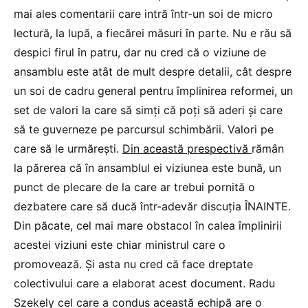
mai ales comentarii care intră într-un soi de micro
lectură, la lupă, a fiecărei măsuri în parte. Nu e rău să
despici firul în patru, dar nu cred că o viziune de
ansamblu este atât de mult despre detalii, cât despre
un soi de cadru general pentru împlinirea reformei, un
set de valori la care să simți că poți să aderi și care
să te guverneze pe parcursul schimbării. Valori pe
care să le urmărești.
Din această prespectivă
rămân
la părerea că în ansamblul ei viziunea este bună, un
punct de plecare de la care ar trebui pornită o
dezbatere care să ducă într-adevăr discuția ÎNAINTE.
Din păcate, cel mai mare obstacol în calea împlinirii
acestei viziuni este chiar ministrul care o
promovează. Și asta nu cred că face dreptate
colectivului care a elaborat acest document. Radu
Szekely cel care a condus această echipă are o