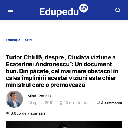
Educație
Știri
Tudor Chirilă, despre „Ciudata viziune a
Ecaterinei Andronescu”: Un document
bun. Din păcate, cel mai mare obstacol în
calea împlinirii acestei viziuni este chiar
ministrul care o promovează
Mihai Peticilă
20 aprilie 2019
10 minute read
3 comments
3.835 de vizualizări