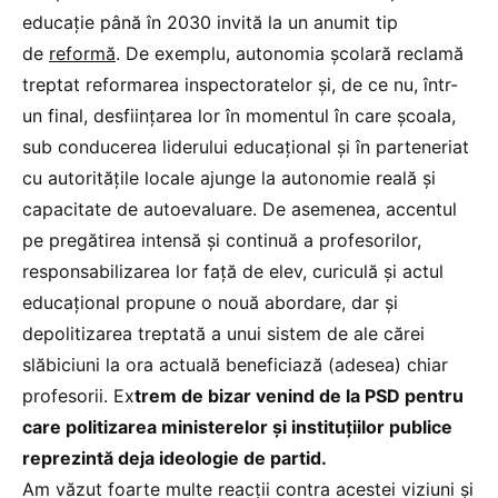
educație până în 2030 invită la un anumit tip
de
reformă
. De exemplu, autonomia școlară reclamă
treptat
reformarea inspectoratelor
și, de ce nu, într-
un final, desființarea lor în momentul în care școala,
sub conducerea liderului educațional și în parteneriat
cu autoritățile locale ajunge la autonomie reală și
capacitate de autoevaluare. De asemenea, accentul
pe pregătirea intensă și continuă a profesorilor,
responsabilizarea lor față de elev, curiculă și actul
educațional propune o nouă abordare, dar și
depolitizarea treptată
a unui sistem de ale cărei
slăbiciuni la ora actuală beneficiază (adesea) chiar
profesorii.
Ex
trem de bizar venind de la PSD pentru
care politizarea ministerelor și instituțiilor publice
reprezintă deja ideologie de partid.
Am văzut foarte multe reacții contra acestei viziuni și