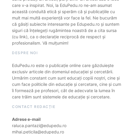
care v-a inspirat. Noi, la EduPedu.ro ne-am asumat
această conduită etică și sperăm că și publicațiile cu
mult mai multă experiență vor face la fel. Ne bucurăm
că găsiți subiecte interesante pe Edupedu.ro și suntem
siguri că înțelegeți rugămintea noastră de a cita sursa
(cu link), ca o declarație reciprocă de respect și
profesionalism. Vă mulțumim!
DESPRE NOI
EduPedu.ro este o publicație online care găzduiește
exclusiv articole din domeniul educației și cercetării.
Urmărim constant cum sunt educați copiii noștri, cine și
cum face politicile din educație și cercetare, cine și cum
îi formează pe profesori, cât de adecvate la lumea în
care trăim sunt sistemele de educație și cercetare.
CONTACT REDACȚIE
Adrese e-mail
raluca.pantazi@edupedu.ro
mihai.peticila@edupedu.ro