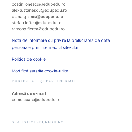
costin.ionescu@edupedu.ro
alexa.stanescu@edupedu.ro
diana.ghimisi@edupedu.ro
stefan.lefter@edupedu.ro
ramona.florea@edupedu.ro
Notă de informare cu privire la prelucrarea de date
personale prin intermediul site-ului
Politica de cookie
Modifică setarile cookie-urilor
PUBLICITATE ȘI PARTENERIATE
Adresă de e-mail
comunicare@edupedu.ro
STATISTICI EDUPEDU.RO