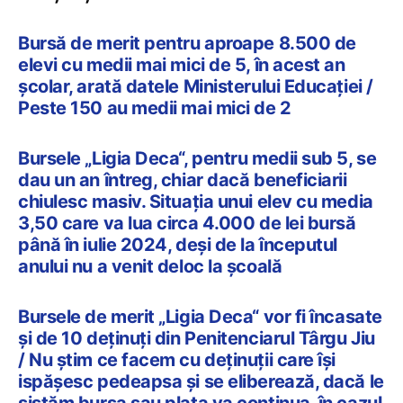
Bursă de merit pentru aproape 8.500 de
elevi cu medii mai mici de 5, în acest an
școlar, arată datele Ministerului Educației /
Peste 150 au medii mai mici de 2
Bursele „Ligia Deca“, pentru medii sub 5, se
dau un an întreg, chiar dacă beneficiarii
chiulesc masiv. Situația unui elev cu media
3,50 care va lua circa 4.000 de lei bursă
până în iulie 2024, deși de la începutul
anului nu a venit deloc la școală
Bursele de merit „Ligia Deca“ vor fi încasate
și de 10 deținuți din Penitenciarul Târgu Jiu
/ Nu știm ce facem cu deținuții care își
ispășesc pedeapsa și se eliberează, dacă le
sistăm bursa sau plata va continua, în cazul