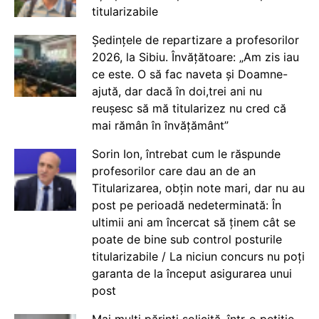
titularizabile
Ședințele de repartizare a profesorilor
2026, la Sibiu. Învățătoare: „Am zis iau
ce este. O să fac naveta și Doamne-
ajută, dar dacă în doi,trei ani nu
reușesc să mă titularizez nu cred că
mai rămân în învățământ”
Sorin Ion, întrebat cum le răspunde
profesorilor care dau an de an
Titularizarea, obțin note mari, dar nu au
post pe perioadă nedeterminată: În
ultimii ani am încercat să ținem cât se
poate de bine sub control posturile
titularizabile / La niciun concurs nu poți
garanta de la început asigurarea unui
post
Mai mulți părinți solicită, într-o petiție,