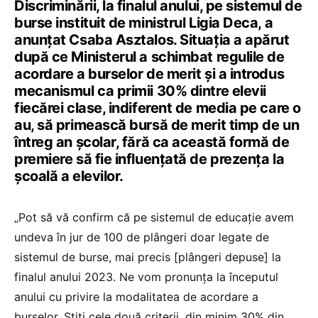
Discriminării, la finalul anului, pe sistemul de
burse instituit de ministrul Ligia Deca, a
anunțat Csaba Asztalos. Situația a apărut
după ce Ministerul a schimbat regulile de
acordare a burselor de merit și a introdus
mecanismul ca primii 30% dintre elevii
fiecărei clase, indiferent de media pe care o
au, să primească bursă de merit timp de un
întreg an școlar, fără ca această formă de
premiere să fie influențată de prezența la
școală a elevilor.
„Pot să vă confirm că pe sistemul de educație avem
undeva în jur de 100 de plângeri doar legate de
sistemul de burse, mai precis [plângeri depuse] la
finalul anului 2023. Ne vom pronunța la începutul
anului cu privire la modalitatea de acordare a
burselor. Știți cele două criterii, din minim 30% din