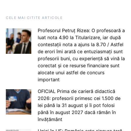
CELE MAI CITITE ARTICOLE
Profesorul Petruț Rizea: O profesoară a
luat nota 4.90 la Titularizare, iar după
contestații nota a ajuns la 8.70 / Astfel
de erori îmi arată ce entuziasmați sunt
profesorii buni, cu experiență să vină la
corectat și ce resurse financiare sunt
alocate unui astfel de concurs
important
OFICIAL Prima de carieră didactică
2026: profesorii primesc cei 1.500 de
lei până la 31 august și îi pot folosi
până în august 2027 dacă rămân în
învățământ
Unici în UE: România este singura țară