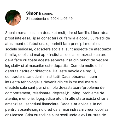
Simona
spune:
21 septembrie 2024 la 07:49
Scoala romaneasca a decazut mult, dar si familia. Libertatea
prost inteleasa, lipsa conectarii cu familia a copilului, relatii de
atasament disfubctionale, parintii fara principii morale si
sociale serioase, decadera sociala, sunt aspecte ce afecteaza
familia, copilul si mai apoi insitutia scoala se trezeste ca are
de-a face cu toate aceste aspecte insa din punct de vedere
legislativ si al masurilor este depasita. Cum de multe ori si
datorita cadrelor didactice. Da, este nevoie de reguli,
contracte si sanctiuni in institutii. Daca observam cum
influenta tehnologiei a devenit din ce in ce mai mare si
efectele sale sunt pur si simplu devastatoare(probleme de
comportament, relationare, depresii,bullying, probleme de
atentie, memorie, logopedice etc). In alte state exista chiar si
amenzi sau sanctiuni financiare. Daca s-ar aplica si la noi
pentru absenteism, nu cred ca ar mai indrazni vreun copil sa
chiuleasca. Stim cu totii ca sunt scoli unde elevii au sute de