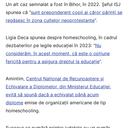
Un alt caz semnalat a fost în Bihor, în 2022. Șeful ISJ
spunea că “
sunt preponderent copii ai căror părinți se
regăsesc în zona cultelor neoprotestante
“.
Ligia Deca spunea despre homeschooling, în cadrul
dezbaterilor pe legile educației în 2023: “
Nu
considerăm, în acest moment, că este o opțiune
fericită pentru a asigura dreptul la educație
“.
Amintim,
Centrul Național de Recunoaștere și
Echivalare a Diplomelor, din Ministerul Educației,
evită să spună dacă a echivalat până acum
diplome
emise de organizații americane de tip
homeschooling.
Suceava se numără printre județele cu un număr