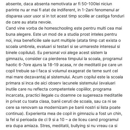
absente, daca absenta nemotivata ar fi 50-100lei niciun
parinte nu ar mai fi atat de indiferent, in 1-2ani fenomenul ar
disparea usor usor si in tot acest timp scolile ar castiga fonduri
de care au atata nevoie.
Cand vine vorba de homeschooling este pentru multi cea mai
buna alegere. Este un mod de a studia prost inteles pentru
noi, insa beneficiile sale sunt multiple (atata timp cat exista o
scoala umbrela, evaluari si testari si se urmareste interesul si
binele copilului). Eu personal voi alege acest sistem la
gimnaziu, consider ca pierderea timpului la scoala, programul
haotic 6-7ore ajuns la 18-19 acasa, nr de meditatii pe care un
copil trebuie sa-l faca si volumul exagerat de teme sunt cel
mai mare dezavantaj al sistemului. Acum copilul este la scoala
primara si inca de aici observ lacunele sistemului (evaluari
inutile care nu reflecta competentele copiiilor, programa
incarcata, practici ilegale cu doamne ce sugereaza meditatile
in privat cu toata clasa, banii ceruti de scoala, sau ca ni se
cere sa renovam sa modernizam pe banii nostri si lista poate
continua). Experienta mea de copil in gimnaziu a fost un chin,
la fel si perioada de cl 9 si a 10 – a de liceu cand programul
era dupa amiaza. Stres, meditatii, bullying si nu vreau ca si