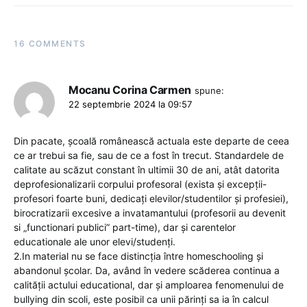
16 COMMENTS
Mocanu Corina Carmen
spune:
22 septembrie 2024 la 09:57
Din pacate, școală românească actuala este departe de ceea
ce ar trebui sa fie, sau de ce a fost în trecut. Standardele de
calitate au scăzut constant în ultimii 30 de ani, atât datorita
deprofesionalizarii corpului profesoral (exista și excepții-
profesori foarte buni, dedicați elevilor/studentilor și profesiei),
birocratizarii excesive a invatamantului (profesorii au devenit
si „functionari publici” part-time), dar și carentelor
educationale ale unor elevi/studenți.
2.In material nu se face distincția între homeschooling și
abandonul școlar. Da, având în vedere scăderea continua a
calității actului educational, dar și amploarea fenomenului de
bullying din scoli, este posibil ca unii părinți sa ia în calcul