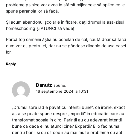
probleme psihice vor avea în sfârșit mijloacele să aplice ce le
spune paranoia lor să facă.
Și acum abandonul școlar e în floare, dați drumul la așa-zisul
homeschooling și ATUNCI să vedeți.
Parcă toți oamenii ăștia au ochelari de cal, caută doar să facă
cum vor ei, pentru ei, dar nu se gândesc dincolo de ușa casei
lor.
Reply
Danutz
spune:
16 septembrie 2024 la 10:31
„Drumul spre iad e pavat cu intentii bune”, ce ironie, exact
asta se poate spune despre „expertii” in educatie care au
transformat scoala in circ. Parintii au cu adevarat intentii
bune ca daca ei nu atunci cine? Expertii? Ei o fac numai
pentru bani, si cu cit copiii au mai multe probleme cu atit