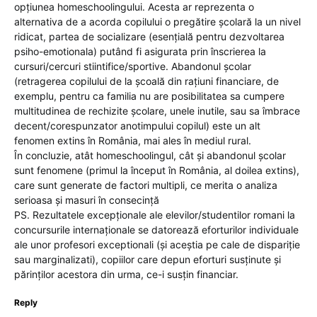
opțiunea homeschoolingului. Acesta ar reprezenta o
alternativa de a acorda copilului o pregătire școlară la un nivel
ridicat, partea de socializare (esențială pentru dezvoltarea
psiho-emotionala) putând fi asigurata prin înscrierea la
cursuri/cercuri stiintifice/sportive. Abandonul școlar
(retragerea copilului de la școală din rațiuni financiare, de
exemplu, pentru ca familia nu are posibilitatea sa cumpere
multitudinea de rechizite școlare, unele inutile, sau sa îmbrace
decent/corespunzator anotimpului copilul) este un alt
fenomen extins în România, mai ales în mediul rural.
În concluzie, atât homeschoolingul, cât și abandonul școlar
sunt fenomene (primul la început în România, al doilea extins),
care sunt generate de factori multipli, ce merita o analiza
serioasa și masuri în consecință
PS. Rezultatele excepționale ale elevilor/studentilor romani la
concursurile internaționale se datorează eforturilor individuale
ale unor profesori exceptionali (și aceștia pe cale de dispariție
sau marginalizati), copiilor care depun eforturi susținute și
părinților acestora din urma, ce-i susțin financiar.
Reply