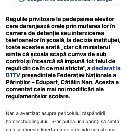
Regulile privitoare la pedepsirea elevilor
care deranjează orele prin mutarea lor în
camera de detenție sau interzicerea
telefoanelor în școală, la decizia instituției,
toate acestea arată „clar că ministerul
simte că școala scapă cumva de sub
control și încearcă să impună tot felul de
reguli din ce în ce mai stricte”, a
declarat la
B1TV
președintele Federației Naționale a
Părinților – Edupart, Cătălin Nan. Acesta a
comentat cele mai noi modificări ale
regulamentelor școlare.
Nan a avertizat asupra pericolului răspândirii
homeschoolingului: „S-ar putea unii părinți să simtă
că li se răpește libertatea de a decide ce este mai