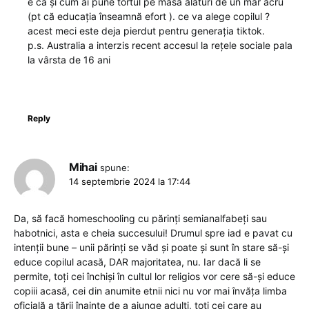
e că și cum ai pune tortul pe masa alaturi de un măr acru
(pt că educația înseamnă efort ). ce va alege copilul ?
acest meci este deja pierdut pentru generația tiktok.
p.s. Australia a interzis recent accesul la rețele sociale pala
la vârsta de 16 ani
Reply
Mihai
spune:
14 septembrie 2024 la 17:44
Da, să facă homeschooling cu părinți semianalfabeți sau
habotnici, asta e cheia succesului! Drumul spre iad e pavat cu
intenții bune – unii părinți se văd și poate și sunt în stare să-și
educe copilul acasă, DAR majoritatea, nu. Iar dacă li se
permite, toți cei închiși în cultul lor religios vor cere să-și educe
copiii acasă, cei din anumite etnii nici nu vor mai învăța limba
oficială a țării înainte de a ajunge adulți, toți cei care au