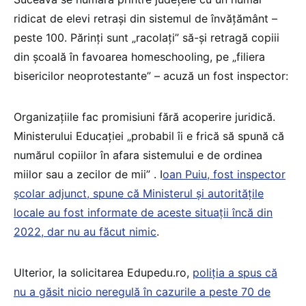
ridicat de elevi retrași din sistemul de învățământ –
peste 100. Părinți sunt „racolați” să-și retragă copiii
din școală în favoarea homeschooling, pe „filiera
bisericilor neoprotestante” – acuză un fost inspector:
Organizațiile fac promisiuni fără acoperire juridică.
Ministerului Educației „probabil îi e frică să spună că
numărul copiilor în afara sistemului e de ordinea
miilor sau a zecilor de mii” . I
oan Puiu, fost inspector
școlar adjunct, spune că Ministerul și autoritățile
locale au fost informate de aceste situații încă din
2022, dar nu au făcut nimic
.
Ulterior, la solicitarea Edupedu.ro,
poliția a spus că
nu a găsit nicio neregulă în cazurile a peste 70 de