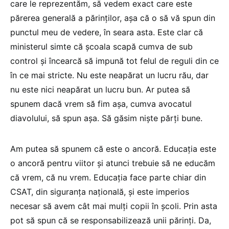
care le reprezentăm, să vedem exact care este
părerea generală a părinților, așa că o să vă spun din
punctul meu de vedere, în seara asta. Este clar că
ministerul simte că școala scapă cumva de sub
control și încearcă să impună tot felul de reguli din ce
în ce mai stricte. Nu este neapărat un lucru rău, dar
nu este nici neapărat un lucru bun. Ar putea să
spunem dacă vrem să fim așa, cumva avocatul
diavolului, să spun așa. Să găsim niște părți bune.
Am putea să spunem că este o ancoră. Educația este
o ancoră pentru viitor și atunci trebuie să ne educăm
că vrem, că nu vrem. Educația face parte chiar din
CSAT, din siguranța națională, și este imperios
necesar să avem cât mai mulți copii în școli. Prin asta
pot să spun că se responsabilizează unii părinți. Da,