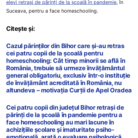
elevi retrași de părinți de la școală în pandemie
, în
Suceava, pentru a face homeschooling.
Citește și:
Cazul părinților din Bihor care și-au retras
cei patru copii de la școală pentru
homeschooling: Cât timp minorii se află în
România, trebuie să urmeze învăţământul
general obligatoriu, exclusiv într-o instituţie
de învăţământ acreditată în România, nu
altundeva – motivația Curții de Apel Oradea
Cei patru copii din județul Bihor retrași de
părinți de la școală în pandemie pentru a
face homeschooling au mari lacune în
achiziţiile şcolare și imaturitate psiho-
emoţională, arată o evaluare psihologică