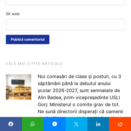
Sit web
CELE MAI CITITE ARTICOLE
Noi comasări de clase și posturi, cu 3
săptămâni până la debutul anului
școlar 2026-2027, sunt semnalate de
Alin Badea, prim-vicepreședinte USLI
Gorj: Ministerul o comite grav de tot.
Ne sună directorii disperați că oamenii
rămân fără posturi. Ce se întâmplă cu
învățătorii, cu educatorii?