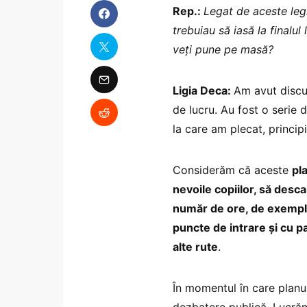
Rep.:
Legat de aceste legi
trebuiau să iasă la finalul
veți pune pe masă?
Ligia Deca:
Am avut discu
de lucru. Au fost o serie 
la care am plecat, principii
Considerăm că aceste
pl
nevoile copiilor, să des
număr de ore, de exemplu, 
puncte de intrare și cu p
alte rute
.
În momentul în care planur
dezbatere publică. Lucră