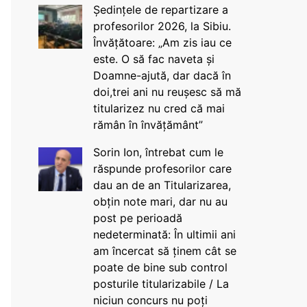
Ședințele de repartizare a
profesorilor 2026, la Sibiu.
Învățătoare: „Am zis iau ce
este. O să fac naveta și
Doamne-ajută, dar dacă în
doi,trei ani nu reușesc să mă
titularizez nu cred că mai
rămân în învățământ”
Sorin Ion, întrebat cum le
răspunde profesorilor care
dau an de an Titularizarea,
obțin note mari, dar nu au
post pe perioadă
nedeterminată: În ultimii ani
am încercat să ținem cât se
poate de bine sub control
posturile titularizabile / La
niciun concurs nu poți