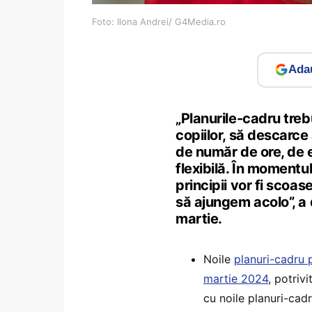
Foto: Ilona Andrei/ G4Media.ro
Adau
„Planurile-cadru treb
copiilor, să descarc
de număr de ore, de e
flexibilă. În momentu
principii vor fi scoa
să ajungem acolo”, a 
martie.
Noile
planuri-cadru p
martie 2024
, potrivi
cu noile planuri-cadr