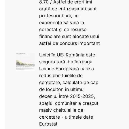
8.70 / Astfel de erori îmi
arată ce entuziasmați sunt
profesorii buni, cu
experiență să vină la
corectat și ce resurse
financiare sunt alocate unui
astfel de concurs important
Unici în UE: România este
singura țară din întreaga
Uniune Europeană care a
redus cheltuielile de
cercetare, calculate pe cap
de locuitor, în ultimul
deceniu. Între 2015-2025,
spațiul comunitar a crescut
masiv cheltuielile de
cercetare - ultimele date
Eurostat