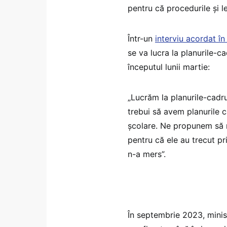
pentru că procedurile și l
Într-un
interviu acordat î
se va lucra la planurile-ca
începutul lunii martie:
„Lucrăm la planurile-cadru 
trebui să avem planurile 
școlare. Ne propunem să n
pentru că ele au trecut p
n-a mers”.
În septembrie 2023, minis