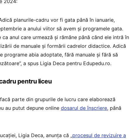
ie 2024:
Adică planurile-cadru vor fi gata până în ianuarie,
ptembrie a anului viitor să avem și programele gata.
 ca anul care urmează și rămâne până când ele intră în
lizării de manuale și formării cadrelor didactice. Adică
e programe abia adoptate, fără manuale și fără să
zătoare”, a spus Ligia Deca pentru Edupedu.ro.
cadru pentru liceu
 facă parte din grupurile de lucru care elaborează
ceu au putut depune online
dosarul de înscriere
, până
ducației, Ligia Deca, anunța că „
procesul de revizuire a