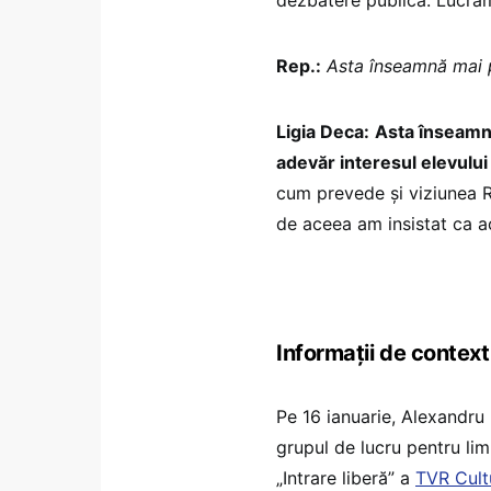
Rep.:
Asta înseamnă mai p
Ligia Deca:
Asta înseamnă
adevăr interesul elevului
cum prevede și viziunea R
de aceea am insistat ca ac
Informații de context
Pe 16 ianuarie, Alexandru 
grupul de lucru pentru limb
„Intrare liberă” a
TVR Cult