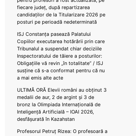
pentru profesori a fost actualizată, pe
fiecare județ, după repartizarea
candidaților de la Titularizare 2026 pe
posturi pe perioadă nedeterminată
ISJ Constanța pasează Palatului
Copiilor executarea hotărârii prin care
Tribunalul a suspendat chiar deciziile
Inspectoratului de tăiere a posturilor:
Obligațiile vă revin „în totalitate” / ISJ
susține că s-a conformat pentru că nu
a mai emis alte acte
ULTIMĂ ORĂ Elevii români au obținut 3
medalii de aur, 2 de argint și 3 de
bronz la Olimpiada Internațională de
Inteligență Artificială – IOAI 2026,
desfășurată în Kazahstan
Profesorul Petruț Rizea: O profesoară a