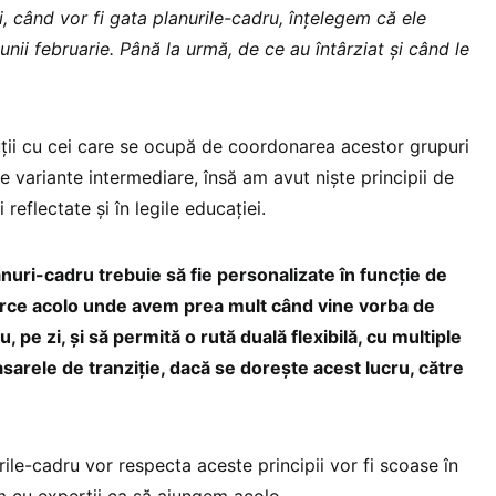
, când vor fi gata planurile-cadru, înțelegem că ele
 lunii februarie. Până la urmă, de ce au întârziat și când le
ții cu cei care se ocupă de coordonarea acestor grupuri
de variante intermediare, însă am avut niște principii de
 reflectate și în legile educației.
anuri-cadru trebuie să fie personalizate în funcție de
carce acolo unde avem prea mult când vine vorba de
pe zi, și să permită o rută duală flexibilă, cu multiple
asarele de tranziție, dacă se dorește acest lucru, către
ile-cadru vor respecta aceste principii vor fi scoase în
m cu experții ca să ajungem acolo.