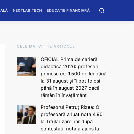
OALĂ
NEXTLAB.TECH
EDUCAȚIE FINANCIARĂ
CELE MAI CITITE ARTICOLE
OFICIAL Prima de carieră
didactică 2026: profesorii
primesc cei 1.500 de lei până
la 31 august și îi pot folosi
până în august 2027 dacă
rămân în învățământ
Profesorul Petruț Rizea: O
profesoară a luat nota 4.90
la Titularizare, iar după
contestații nota a ajuns la