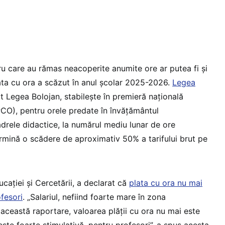
ru care au rămas neacoperite anumite ore ar putea fi și
lata cu ora a scăzut în anul școlar 2025-2026.
Legea
t Legea Bolojan, stabilește în premieră națională
PCO), pentru orele predate în învățământul
adrele didactice, la numărul mediu lunar de ore
ermină o scădere de aproximativ 50% a tarifului brut pe
ucației și Cercetării, a declarat că
plata cu ora nu mai
fesori
. „Salariul, nefiind foarte mare în zona
 această raportare, valoarea plății cu ora nu mai este
ste foarte stimulativă, pentru profesori”, a spus acesta.