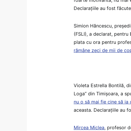
Declarațiile au fost făcute
Simion Hăncescu, președin
(FSLI), a declarat, pentr
plata cu ora pentru profes
rămâne zeci de mii de copi
Violeta Estrella Bontilă, 
Loga” din Timișoara, a sp
nu o să mai fie cine să ia o
aceasta. Declarațiile au f
Mircea Miclea
, profesor d