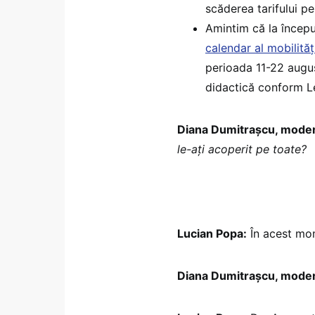
scăderea tarifului pe
Amintim că la început
calendar al mobilită
perioada 11-22 augus
didactică conform L
Diana Dumitrașcu, moder
le-ați acoperit pe toate?
Lucian Popa:
În acest mom
Diana Dumitrașcu, moder