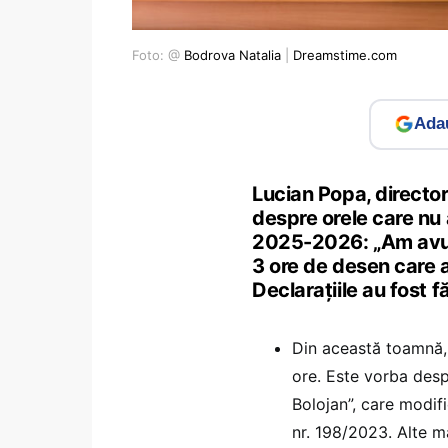
Foto: @
Bodrova Natalia
|
Dreamstime.com
Adau
Lucian Popa, directoru
despre orele care nu 
2025-2026: „Am avut 
3 ore de desen care 
Declarațiile au fost f
Din această toamnă, 
ore. Este vorba des
Bolojan”, care modif
nr. 198/2023. Alte mă