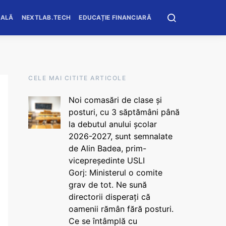
OALĂ
NEXTLAB.TECH
EDUCAȚIE FINANCIARĂ
CELE MAI CITITE ARTICOLE
Noi comasări de clase și
posturi, cu 3 săptămâni până
la debutul anului școlar
2026-2027, sunt semnalate
de Alin Badea, prim-
vicepreședinte USLI
Gorj: Ministerul o comite
grav de tot. Ne sună
directorii disperați că
oamenii rămân fără posturi.
Ce se întâmplă cu