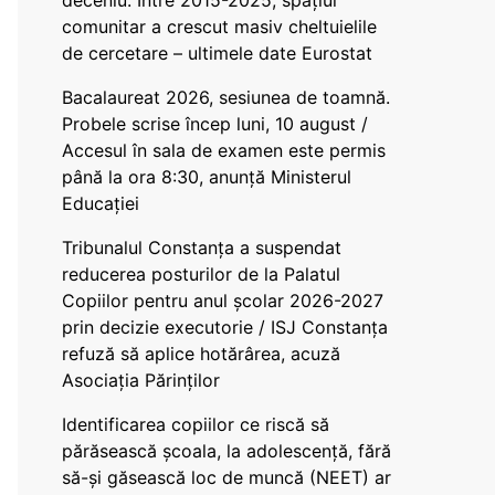
deceniu. Între 2015-2025, spațiul
comunitar a crescut masiv cheltuielile
de cercetare – ultimele date Eurostat
Bacalaureat 2026, sesiunea de toamnă.
Probele scrise încep luni, 10 august /
Accesul în sala de examen este permis
până la ora 8:30, anunță Ministerul
Educației
Tribunalul Constanța a suspendat
reducerea posturilor de la Palatul
Copiilor pentru anul școlar 2026-2027
prin decizie executorie / ISJ Constanța
refuză să aplice hotărârea, acuză
Asociația Părinților
Identificarea copiilor ce riscă să
părăsească școala, la adolescență, fără
să-și găsească loc de muncă (NEET) ar