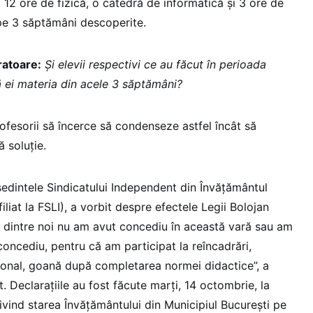
12 ore de fizică, o catedră de informatică și 3 ore de
pe 3 săptămâni descoperite.
atoare:
Și elevii respectivi ce au făcut în perioada
 ei materia din acele 3 săptămâni?
fesorii să încerce să condenseze astfel încât să
 soluție.
ședintele Sindicatului Independent din Învăţământul
iliat la FSLI), a vorbit despre efectele Legii Bolojan
ți dintre noi nu am avut concediu în această vară sau am
concediu, pentru că am participat la reîncadrări,
sonal, goană după completarea normei didactice”, a
t. Declarațiile au fost făcute marți, 14 octombrie, la
ivind starea Învățământului din Municipiul București pe