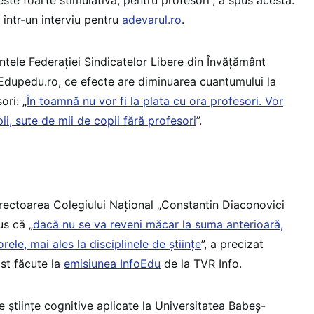
 într-un interviu pentru
adevarul.ro
.
tele Federației Sindicatelor Libere din Învățământ
u Edupedu.ro, ce efecte are diminuarea cuantumului la
ori: „
În toamnă nu vor fi la plata cu ora profesori. Vor
i, sute de mii de copii fără profesori
”.
directoarea Colegiului Național „Constantin Diaconovici
us că „
dacă nu se va reveni măcar la suma anterioară,
rele, mai ales la disciplinele de științe
”, a precizat
ost făcute la
emisiunea InfoEdu
de la TVR Info.
e științe cognitive aplicate la Universitatea Babeș-