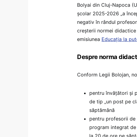
Bolyai din Cluj-Napoca (UB
școlar 2025-2026 „a încep
negativ în rândul profesori
creșterii normei didactice
emisiunea
Educația la put
Despre norma didact
Conform Legii Bolojan, no
pentru învățători și
de tip „un post pe cl
săptămână
pentru profesorii de 
program integrat de 
la 20 de ore pe săpt