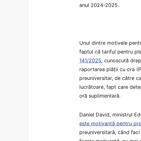
anul 2024-2025.
Unul dintre motivele pent
faptul că tariful pentru p
141/2025
, cunoscută drep
raportarea plății cu ora (
preuniversitar, de către c
lucrătoare, fapt care det
oră suplimentară.
Daniel David, ministrul Ed
este motivantă pentru pro
preuniversitară, când faci
foarte motivantă, nu mai e