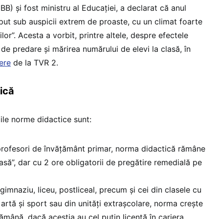
B) și fost ministru al Educației, a declarat că anul
ut sub auspicii extrem de proaste, cu un climat foarte
lor”. Acesta a vorbit, printre altele, despre efectele
 de predare și mărirea numărului de elevi la clasă, în
ere
de la TVR 2.
ică
ile norme didactice sunt:
 profesori de învățământ primar, norma didactică rămâne
asă”, dar cu 2 ore obligatorii de pregătire remedială pe
gimnaziu, liceu, postliceal, precum și cei din clasele cu
artă și sport sau din unități extrașcolare, norma crește
ămână, dacă aceștia au cel puțin licență în cariera