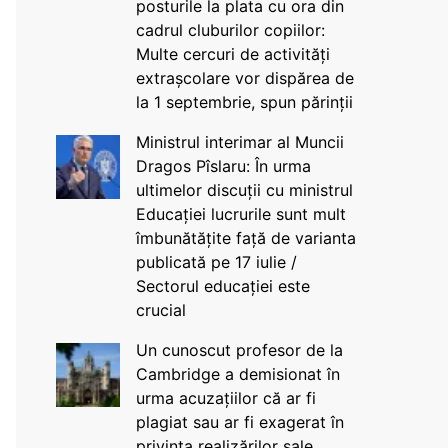
posturile la plata cu ora din
cadrul cluburilor copiilor:
Multe cercuri de activități
extrașcolare vor dispărea de
la 1 septembrie, spun părinții
Ministrul interimar al Muncii
Dragos Pîslaru: În urma
ultimelor discuții cu ministrul
Educației lucrurile sunt mult
îmbunătățite față de varianta
publicată pe 17 iulie /
Sectorul educației este
crucial
Un cunoscut profesor de la
Cambridge a demisionat în
urma acuzațiilor că ar fi
plagiat sau ar fi exagerat în
privința realizărilor sale,