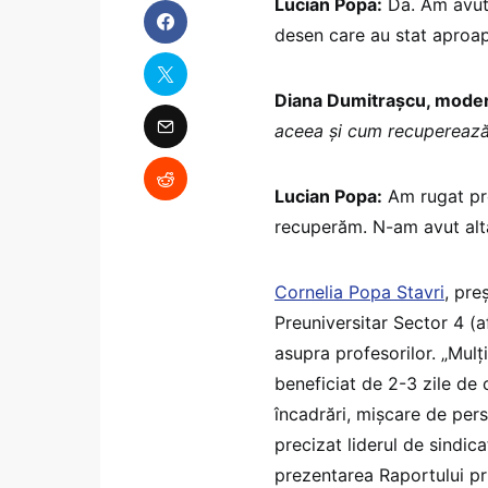
Lucian Popa:
Da. Am avut 
desen care au stat aproa
Diana Dumitrașcu, moder
aceea și cum recuperează
Lucian Popa:
Am rugat pro
recuperăm. N-am avut altă
Cornelia Popa Stavri
, pre
Preuniversitar Sector 4 (af
asupra profesorilor. „Mul
beneficiat de 2-3 zile de 
încadrări, mișcare de per
precizat liderul de sindica
prezentarea Raportului pr