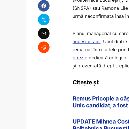
(SNSPA) sau Ramona Lile (
urmă neconfirmată însă în
Planul managerial cu care
accesibil aici
. Unul dintre
remarcat între altele prin
poezie
dedicată colegilor d
și prezentată drept „repli
Citește și:
Remus Pricopie a câș
Unic candidat, a fost
UPDATE Mihnea Costoi
Politehnica București 