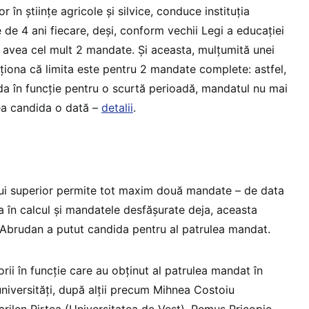
 în științe agricole și silvice, conduce instituția
e 4 ani fiecare, deși, conform vechii Legi a educației
a avea cel mult 2 mandate. Și aceasta, mulțumită unei
nționa că limita este pentru 2 mandate complete: astfel,
a în funcție pentru o scurtă perioadă, mandatul nu mai
ea candida o dată –
detalii
.
ui superior permite tot maxim două mandate – de data
a în calcul și mandatele desfășurate deja, aceasta
Abrudan a putut candida pentru al patrulea mandat.
orii în funcție care au obținut al patrulea mandat în
 universități, după alții precum Mihnea Costoiu
arilen Pirtea (Universitatea de Vest), Remus Pricopie