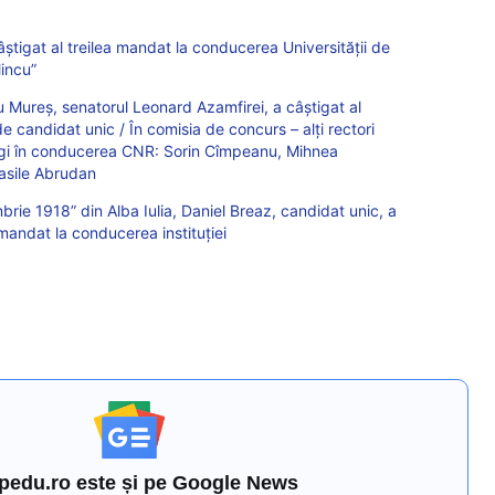
știgat al treilea mandat la conducerea Universității de
Mincu”
gu Mureș, senatorul Leonard Azamfirei, a câștigat al
 candidat unic / În comisia de concurs – alți rectori
egi în conducerea CNR: Sorin Cîmpeanu, Mihnea
Vasile Abrudan
brie 1918” din Alba Iulia, Daniel Breaz, candidat unic, a
 mandat la conducerea instituției
pedu.ro este și pe Google News