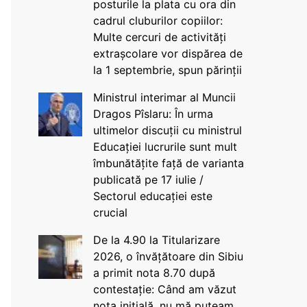
posturile la plata cu ora din
cadrul cluburilor copiilor:
Multe cercuri de activități
extrașcolare vor dispărea de
la 1 septembrie, spun părinții
Ministrul interimar al Muncii
Dragos Pîslaru: În urma
ultimelor discuții cu ministrul
Educației lucrurile sunt mult
îmbunătățite față de varianta
publicată pe 17 iulie /
Sectorul educației este
crucial
De la 4.90 la Titularizare
2026, o învățătoare din Sibiu
a primit nota 8.70 după
contestație: Când am văzut
nota inițială, nu mă puteam