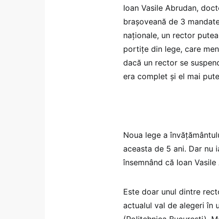
Ioan Vasile Abrudan, doctor
brașoveană de 3 mandate d
naționale, un rector pute
portițe din lege, care me
dacă un rector se suspend
era complet și el mai put
Noua lege a învățământul
aceasta de 5 ani. Dar nu i
însemnând că Ioan Vasile 
Este doar unul dintre rect
actualul val de alegeri în
(Politehnica București), M