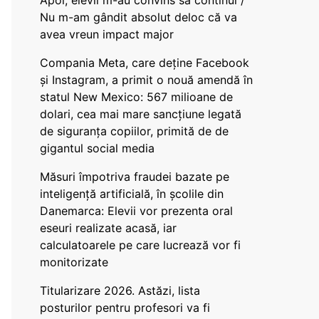
Apoi, elevii m-au convins să continui /
Nu m-am gândit absolut deloc că va
avea vreun impact major
Compania Meta, care deține Facebook
și Instagram, a primit o nouă amendă în
statul New Mexico: 567 milioane de
dolari, cea mai mare sancțiune legată
de siguranța copiilor, primită de de
gigantul social media
Măsuri împotriva fraudei bazate pe
inteligență artificială, în școlile din
Danemarca: Elevii vor prezenta oral
eseuri realizate acasă, iar
calculatoarele pe care lucrează vor fi
monitorizate
Titularizare 2026. Astăzi, lista
posturilor pentru profesori va fi