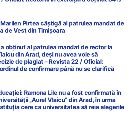
 Marilen Pirtea câștigă al patrulea mandat de
ea de Vest din Timișoara
 obținut al patrulea mandat de rector la
laicu din Arad, deși nu avea voie să
izie de plagiat – Revista 22 / Oficial:
 ordinul de confirmare până nu se clarifică
ucației: Ramona Lile nu a fost confirmată în
niversității „Aurel Vlaicu” din Arad, în urma
nstituția cere ca universitatea să reia alegerile