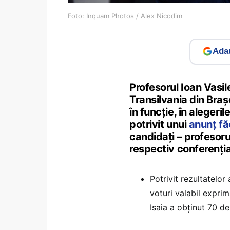
Foto: Inquam Photos / Alex Nicodim
Adau
Profesorul Ioan Vasi
Transilvania din Braș
în funcție, în alegeril
potrivit unui
anunț fă
candidați – profesoru
respectiv conferenția
Potrivit rezultatelo
voturi valabil exprim
Isaia a obținut 70 de 