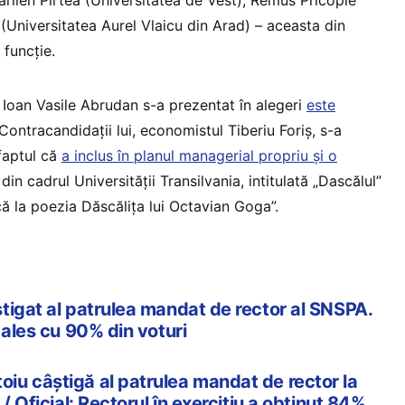
Universitatea Aurel Vlaicu din Arad) – aceasta din
 funcție.
 Ioan Vasile Abrudan s-a prezentat în alegeri
este
 Contracandidații lui, economistul Tiberiu Foriș, s-a
 faptul că
a inclus în planul managerial propriu și o
in cadrul Universității Transilvania, intitulată „Dascălul”
că la poezia Dăscălița lui Octavian Goga”.
tigat al patrulea mandat de rector al SNSPA.
 ales cu 90% din voturi
u câștigă al patrulea mandat de rector la
/ Oficial: Rectorul în exercițiu a obținut 84%