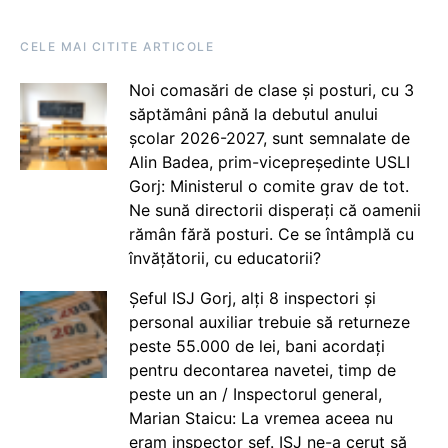
CELE MAI CITITE ARTICOLE
Noi comasări de clase și posturi, cu 3
săptămâni până la debutul anului
școlar 2026-2027, sunt semnalate de
Alin Badea, prim-vicepreședinte USLI
Gorj: Ministerul o comite grav de tot.
Ne sună directorii disperați că oamenii
rămân fără posturi. Ce se întâmplă cu
învățătorii, cu educatorii?
Șeful ISJ Gorj, alți 8 inspectori și
personal auxiliar trebuie să returneze
peste 55.000 de lei, bani acordați
pentru decontarea navetei, timp de
peste un an / Inspectorul general,
Marian Staicu: La vremea aceea nu
eram inspector șef. ISJ ne-a cerut să