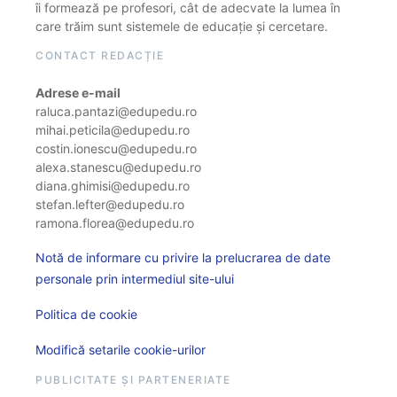
îi formează pe profesori, cât de adecvate la lumea în
care trăim sunt sistemele de educație și cercetare.
CONTACT REDACȚIE
Adrese e-mail
raluca.pantazi@edupedu.ro
mihai.peticila@edupedu.ro
costin.ionescu@edupedu.ro
alexa.stanescu@edupedu.ro
diana.ghimisi@edupedu.ro
stefan.lefter@edupedu.ro
ramona.florea@edupedu.ro
Notă de informare cu privire la prelucrarea de date
personale prin intermediul site-ului
Politica de cookie
Modifică setarile cookie-urilor
PUBLICITATE ȘI PARTENERIATE