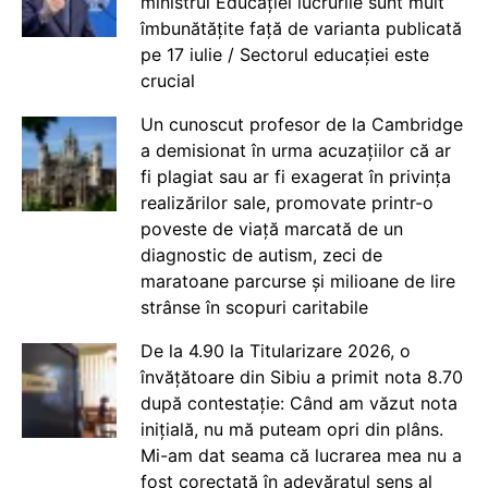
ministrul Educației lucrurile sunt mult
îmbunătățite față de varianta publicată
pe 17 iulie / Sectorul educației este
crucial
Un cunoscut profesor de la Cambridge
a demisionat în urma acuzațiilor că ar
fi plagiat sau ar fi exagerat în privința
realizărilor sale, promovate printr-o
poveste de viață marcată de un
diagnostic de autism, zeci de
maratoane parcurse și milioane de lire
strânse în scopuri caritabile
De la 4.90 la Titularizare 2026, o
învățătoare din Sibiu a primit nota 8.70
după contestație: Când am văzut nota
inițială, nu mă puteam opri din plâns.
Mi-am dat seama că lucrarea mea nu a
fost corectată în adevăratul sens al