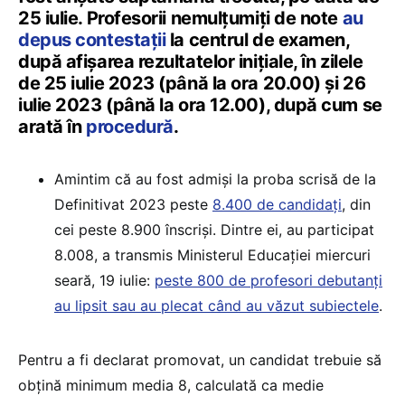
25 iulie. Profesorii nemulțumiți de note
au
depus contestații
la centrul de examen,
după afișarea rezultatelor inițiale, în zilele
de 25 iulie 2023 (până la ora 20.00) și 26
iulie 2023 (până la ora 12.00), după cum se
arată în
procedură
.
Amintim că au fost admiși la proba scrisă de la
Definitivat 2023 peste
8.400 de candidați
, din
cei peste 8.900 înscriși. Dintre ei, au participat
8.008, a transmis Ministerul Educației miercuri
seară, 19 iulie:
peste 800 de profesori debutanți
au lipsit sau au plecat când au văzut subiectele
.
Pentru a fi declarat promovat, un candidat trebuie să
obțină minimum media 8, calculată ca medie