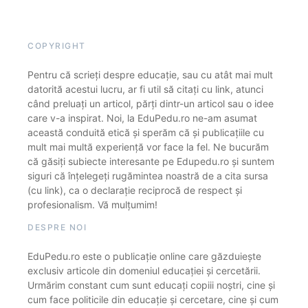
COPYRIGHT
Pentru că scrieți despre educație, sau cu atât mai mult
datorită acestui lucru, ar fi util să citați cu link, atunci
când preluați un articol, părți dintr-un articol sau o idee
care v-a inspirat. Noi, la EduPedu.ro ne-am asumat
această conduită etică și sperăm că și publicațiile cu
mult mai multă experiență vor face la fel. Ne bucurăm
că găsiți subiecte interesante pe Edupedu.ro și suntem
siguri că înțelegeți rugămintea noastră de a cita sursa
(cu link), ca o declarație reciprocă de respect și
profesionalism. Vă mulțumim!
DESPRE NOI
EduPedu.ro este o publicație online care găzduiește
exclusiv articole din domeniul educației și cercetării.
Urmărim constant cum sunt educați copiii noștri, cine și
cum face politicile din educație și cercetare, cine și cum