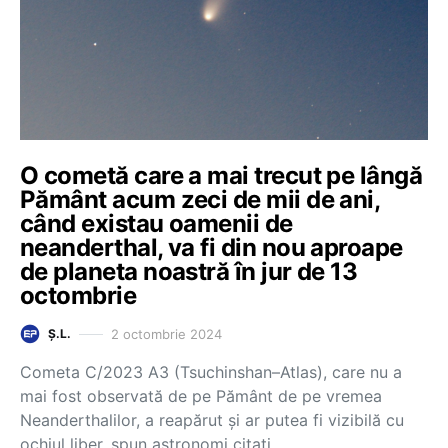
O cometă care a mai trecut pe lângă
Pământ acum zeci de mii de ani,
când existau oamenii de
neanderthal, va fi din nou aproape
de planeta noastră în jur de 13
octombrie
2 octombrie 2024
Ș.L.
Cometa C/2023 A3 (Tsuchinshan–Atlas), care nu a
mai fost observată de pe Pământ de pe vremea
Neanderthalilor, a reapărut și ar putea fi vizibilă cu
ochiul liber, spun astronomi citați…