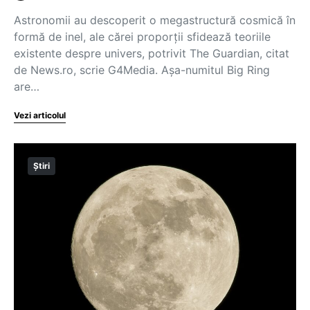
Astronomii au descoperit o megastructură cosmică în
formă de inel, ale cărei proporţii sfidează teoriile
existente despre univers, potrivit The Guardian, citat
de News.ro, scrie G4Media. Aşa-numitul Big Ring
are…
Vezi articolul
Știri