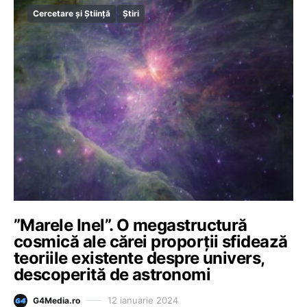
Cercetare și Știință
Știri
”Marele Inel”. O megastructură
cosmică ale cărei proporții sfidează
teoriile existente despre univers,
descoperită de astronomi
12 ianuarie 2024
G4Media.ro