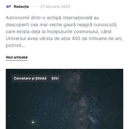
27 ianuarie 2024
Redacția
Astronomii dintr-o echipă internaţională au
descoperit cea mai veche gaură neagră cunoscută,
care exista deja la începuturile cosmosului, când
Universul avea vârsta de abia 400 de milioane de ani,
potrivit…
Vezi articolul
Cercetare și Știință
Știri