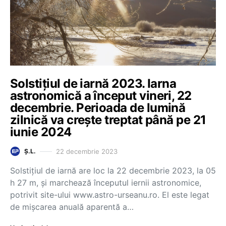
Solstițiul de iarnă 2023. Iarna
astronomică a început vineri, 22
decembrie. Perioada de lumină
zilnică va crește treptat până pe 21
iunie 2024
22 decembrie 2023
Ș.L.
Solstiţiul de iarnă are loc la 22 decembrie 2023, la 05
h 27 m, şi marchează începutul iernii astronomice,
potrivit site-ului www.astro-urseanu.ro. El este legat
de mişcarea anuală aparentă a…