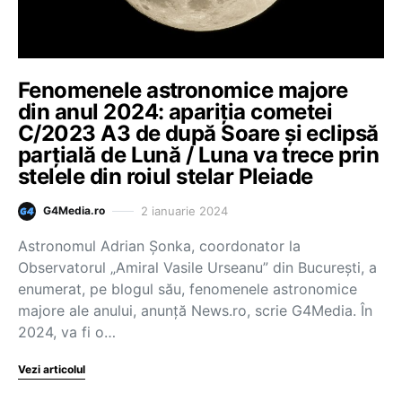
Fenomenele astronomice majore
din anul 2024: apariţia cometei
C/2023 A3 de după Soare şi eclipsă
parţială de Lună / Luna va trece prin
stelele din roiul stelar Pleiade
2 ianuarie 2024
G4Media.ro
Astronomul Adrian Şonka, coordonator la
Observatorul „Amiral Vasile Urseanu” din Bucureşti, a
enumerat, pe blogul său, fenomenele astronomice
majore ale anului, anunță News.ro, scrie G4Media. În
2024, va fi o…
Vezi articolul