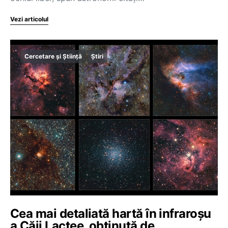
Vezi articolul
Cercetare și Știință
Știri
Cea mai detaliată hartă în infraroșu
a Căii Lactee, obținută de