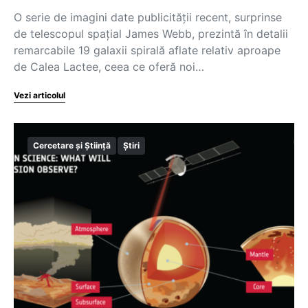
O serie de imagini date publicităţii recent, surprinse
de telescopul spaţial James Webb, prezintă în detalii
remarcabile 19 galaxii spirală aflate relativ aproape
de Calea Lactee, ceea ce oferă noi…
Vezi articolul
Cercetare și Știință
Știri