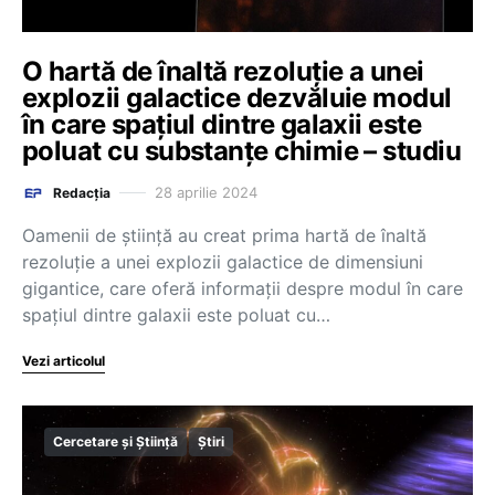
O hartă de înaltă rezoluție a unei
explozii galactice dezvăluie modul
în care spațiul dintre galaxii este
poluat cu substanțe chimie – studiu
28 aprilie 2024
Redacția
Oamenii de ştiinţă au creat prima hartă de înaltă
rezoluţie a unei explozii galactice de dimensiuni
gigantice, care oferă informaţii despre modul în care
spaţiul dintre galaxii este poluat cu…
Vezi articolul
Cercetare și Știință
Știri