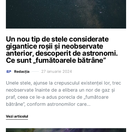
Un nou tip de stele considerate
gigantice roșii și neobservate
anterior, descoperit de astronomi.
Ce sunt „fumătoarele bătrâne”
27 ianuarie 2024
Redacția
Unele stele, ajunse la crepusculul existenţei lor, trec
neobservate înainte de a elibera un nor de gaz şi
praf, ceea ce le-a adus porecla de „fumătoare
bătrâne”, conform astronomilor care…
Vezi articolul