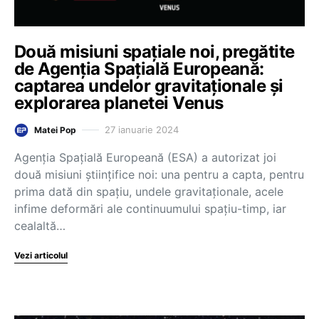
Două misiuni spațiale noi, pregătite
de Agenţia Spaţială Europeană:
captarea undelor gravitaţionale şi
explorarea planetei Venus
27 ianuarie 2024
Matei Pop
Agenţia Spaţială Europeană (ESA) a autorizat joi
două misiuni ştiinţifice noi: una pentru a capta, pentru
prima dată din spaţiu, undele gravitaţionale, acele
infime deformări ale continuumului spaţiu-timp, iar
cealaltă…
Vezi articolul