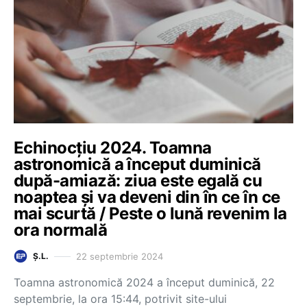
Echinocțiu 2024. Toamna
astronomică a început duminică
după-amiază: ziua este egală cu
noaptea și va deveni din în ce în ce
mai scurtă / Peste o lună revenim la
ora normală
22 septembrie 2024
Ș.L.
Toamna astronomică 2024 a început duminică, 22
septembrie, la ora 15:44, potrivit site-ului