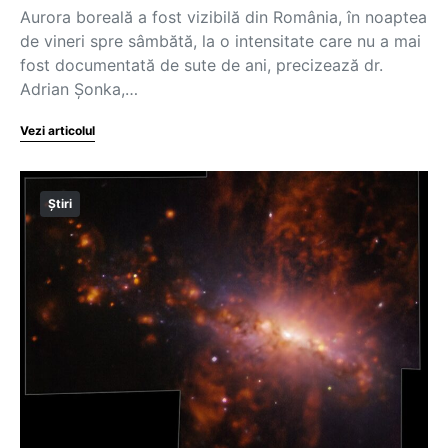
Aurora boreală a fost vizibilă din România, în noaptea
de vineri spre sâmbătă, la o intensitate care nu a mai
fost documentată de sute de ani, precizează dr.
Adrian Şonka,…
Vezi articolul
Știri