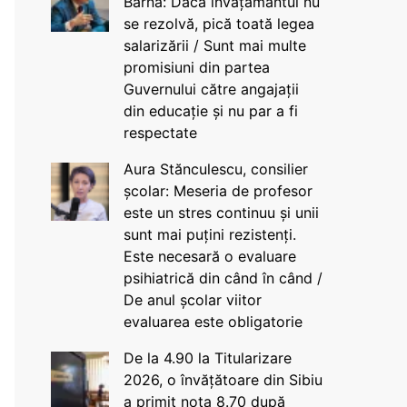
Barna: Dacă învățământul nu
se rezolvă, pică toată legea
salarizării / Sunt mai multe
promisiuni din partea
Guvernului către angajații
din educație și nu par a fi
respectate
Aura Stănculescu, consilier
școlar: Meseria de profesor
este un stres continuu și unii
sunt mai puțini rezistenți.
Este necesară o evaluare
psihiatrică din când în când /
De anul școlar viitor
evaluarea este obligatorie
De la 4.90 la Titularizare
2026, o învățătoare din Sibiu
a primit nota 8.70 după