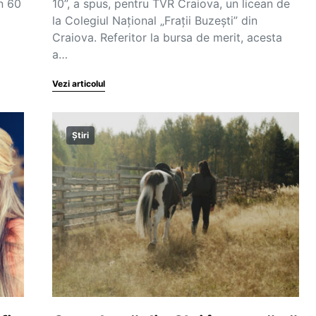
n 60
10”, a spus, pentru TVR Craiova, un licean de
la Colegiul Național „Frații Buzești” din
Craiova. Referitor la bursa de merit, acesta
a…
Vezi articolul
Știri