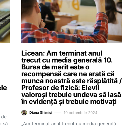
Licean: Am terminat anul
trecut cu media generală 10.
Bursa de merit este o
recompensă care ne arată că
munca noastră este răsplătită /
ele
Profesor de fizică: Elevii
valoroși trebuie undeva să iasă
în evidență și trebuie motivați
10 octombrie 2024
Diana Ghimiși
 de
a să
„Am terminat anul trecut cu media generală