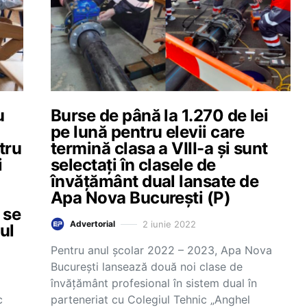
u
Burse de până la 1.270 de lei
pe lună pentru elevii care
tru
termină clasa a VIII-a și sunt
i
selectați în clasele de
învățământ dual lansate de
Apa Nova București (P)
 se
2 iunie 2022
Advertorial
ul
Pentru anul școlar 2022 – 2023, Apa Nova
București lansează două noi clase de
învățământ profesional în sistem dual în
c
parteneriat cu Colegiul Tehnic „Anghel