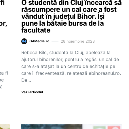
fi
O studentă din Cluj încearcă să
răscumpere un cal care a fost
vândut în județul Bihor. Își
or,
pune la bătaie bursa de la
facultate
28 noiembrie 2023
G4Media.ro
Rebeca Bîlc, studentă la Cluj, apelează la
ajutorul bihorenilor, pentru a regăsi un cal de
care s-a atașat la un centru de echitație pe
a fi
care îl frecventează, relatează ebihoreanul.ro.
pe
De…
pă
Vezi articolul