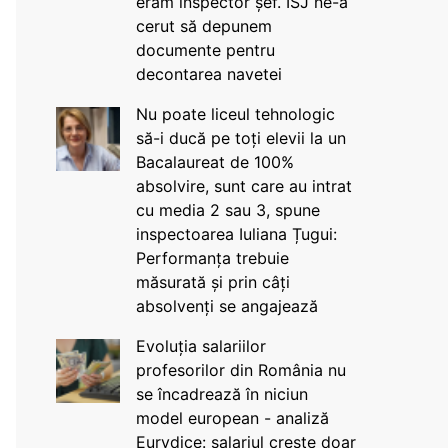
eram inspector șef. ISJ ne-a
cerut să depunem
documente pentru
decontarea navetei
Nu poate liceul tehnologic
să-i ducă pe toți elevii la un
Bacalaureat de 100%
absolvire, sunt care au intrat
cu media 2 sau 3, spune
inspectoarea Iuliana Țugui:
Performanța trebuie
măsurată și prin câți
absolvenți se angajează
Evoluția salariilor
profesorilor din România nu
se încadrează în niciun
model european - analiză
Eurydice: salariul crește doar