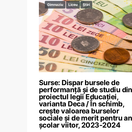
Gimnaziu
Liceu
Știri
Surse: Dispar bursele de
performanță și de studiu di
proiectul legii Educației,
varianta Deca / În schimb,
crește valoarea burselor
sociale și de merit pentru an
școlar viitor, 2023-2024