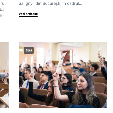
tru
Saligny” din București, în cadrul…
rba
Vezi articolul
le
Știri