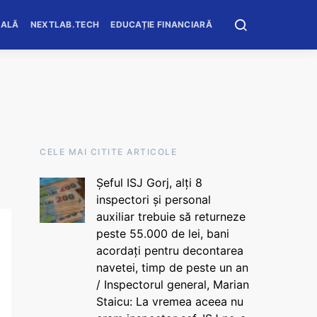
OALĂ
NEXTLAB.TECH
EDUCAȚIE FINANCIARĂ
CELE MAI CITITE ARTICOLE
Șeful ISJ Gorj, alți 8
inspectori și personal
auxiliar trebuie să returneze
peste 55.000 de lei, bani
acordați pentru decontarea
navetei, timp de peste un an
/ Inspectorul general, Marian
Staicu: La vremea aceea nu