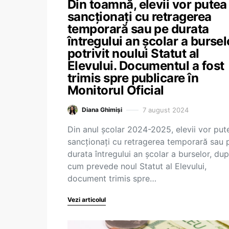
Din toamnă, elevii vor putea 
sancționați cu retragerea
temporară sau pe durata
întregului an școlar a bursel
potrivit noului Statut al
Elevului. Documentul a fost
trimis spre publicare în
Monitorul Oficial
7 august 2024
Diana Ghimiși
Din anul școlar 2024-2025, elevii vor pute
sancționați cu retragerea temporară sau 
durata întregului an școlar a burselor, du
cum prevede noul Statut al Elevului,
document trimis spre…
Vezi articolul