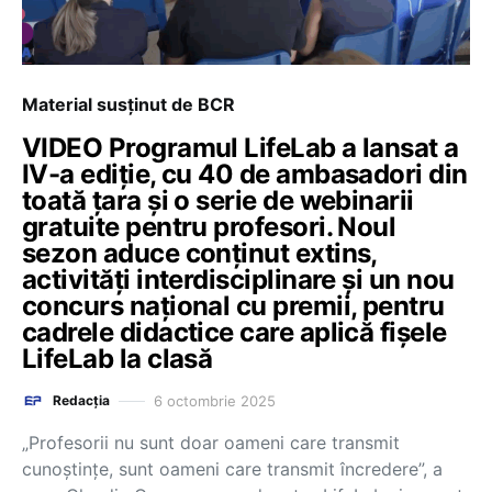
Material susținut de BCR
VIDEO Programul LifeLab a lansat a
IV-a ediție, cu 40 de ambasadori din
toată țara și o serie de webinarii
gratuite pentru profesori. Noul
sezon aduce conținut extins,
activități interdisciplinare și un nou
concurs național cu premii, pentru
cadrele didactice care aplică fișele
LifeLab la clasă
6 octombrie 2025
Redacția
„Profesorii nu sunt doar oameni care transmit
cunoștințe, sunt oameni care transmit încredere”, a