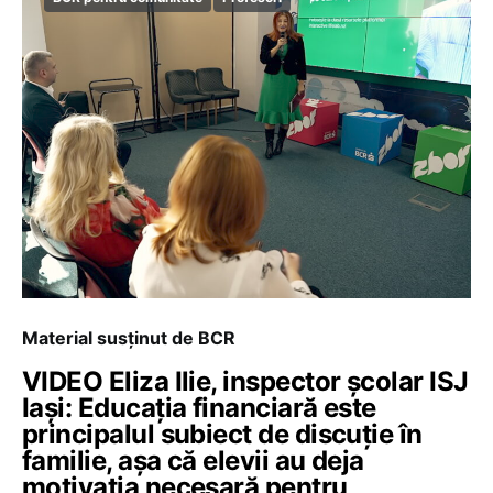
Material susținut de BCR
VIDEO Eliza Ilie, inspector școlar ISJ
Iași: Educația financiară este
principalul subiect de discuție în
familie, așa că elevii au deja
motivația necesară pentru