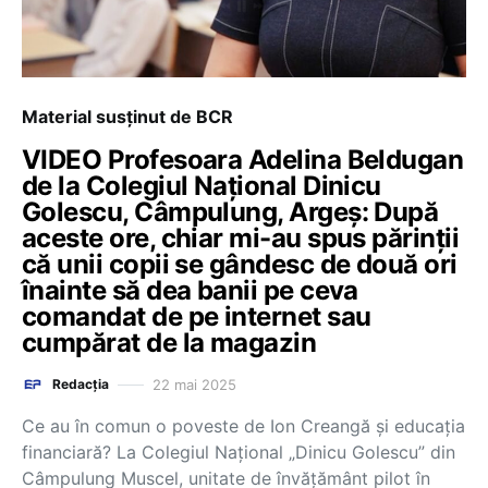
Material susținut de BCR
VIDEO Profesoara Adelina Beldugan
de la Colegiul Național Dinicu
Golescu, Câmpulung, Argeș: După
aceste ore, chiar mi-au spus părinții
că unii copii se gândesc de două ori
înainte să dea banii pe ceva
comandat de pe internet sau
cumpărat de la magazin
22 mai 2025
Redacția
Ce au în comun o poveste de Ion Creangă și educația
financiară? La Colegiul Național „Dinicu Golescu” din
Câmpulung Muscel, unitate de învățământ pilot în