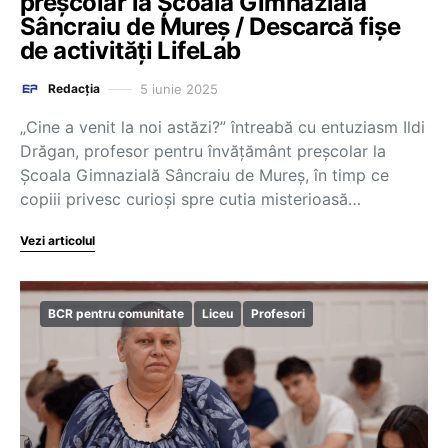
preșcolar la Școala Gimnazială
Sâncraiu de Mureș / Descarcă fișe
de activități LifeLab
5 iunie 2025
Redacția
„Cine a venit la noi astăzi?” întreabă cu entuziasm Ildi
Drăgan, profesor pentru învățământ preșcolar la
Școala Gimnazială Sâncraiu de Mureș, în timp ce
copiii privesc curioși spre cutia misterioasă…
Vezi articolul
BCR pentru comunitate
Liceu
Profesori