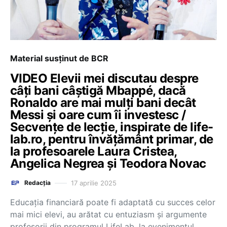
Material susținut de BCR
VIDEO Elevii mei discutau despre
câți bani câștigă Mbappé, dacă
Ronaldo are mai mulți bani decât
Messi și oare cum îi investesc /
Secvențe de lecție, inspirate de life-
lab.ro, pentru învățământ primar, de
la profesoarele Laura Cristea,
Angelica Negrea și Teodora Novac
17 aprilie 2025
Redacția
Educația financiară poate fi adaptată cu succes celor
mai mici elevi, au arătat cu entuziasm și argumente
profesorii din programul LifeLab, la evenimentul