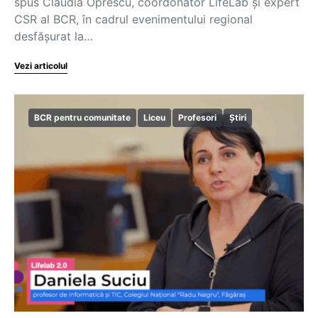
spus Claudia Oprescu, coordonator LifeLab și expert
CSR al BCR, în cadrul evenimentului regional
desfășurat la…
Vezi articolul
BCR pentru comunitate
Liceu
Profesori
Știri