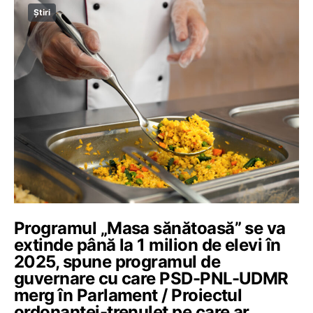
Știri
Programul „Masa sănătoasă” se va
extinde până la 1 milion de elevi în
2025, spune programul de
guvernare cu care PSD-PNL-UDMR
merg în Parlament / Proiectul
ordonanței-trenuleț pe care ar