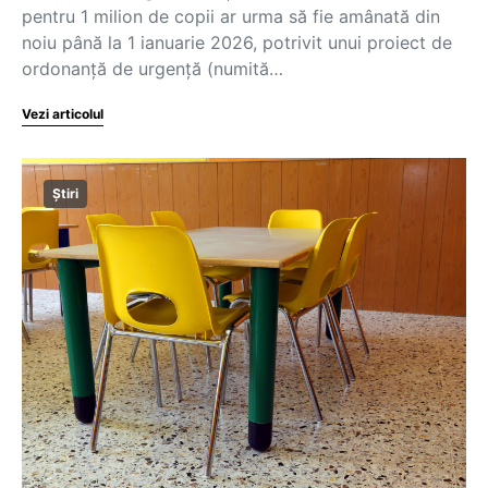
pentru 1 milion de copii ar urma să fie amânată din
noiu până la 1 ianuarie 2026, potrivit unui proiect de
ordonanță de urgență (numită…
Vezi articolul
Știri