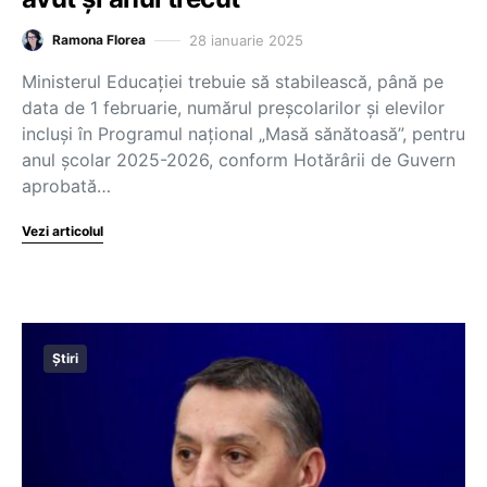
28 ianuarie 2025
Ramona Florea
Ministerul Educației trebuie să stabilească, până pe
data de 1 februarie, numărul preșcolarilor și elevilor
incluși în Programul național „Masă sănătoasă”, pentru
anul școlar 2025-2026, conform Hotărârii de Guvern
aprobată…
Vezi articolul
Știri