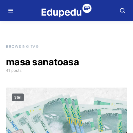
BROWSING TAG
masa sanatoasa
41 posts
Știri