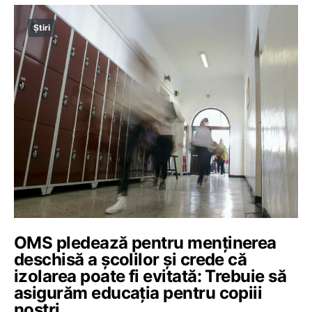
Știri
OMS pledează pentru menţinerea
deschisă a şcolilor şi crede că
izolarea poate fi evitată: Trebuie să
asigurăm educaţia pentru copiii
noştri