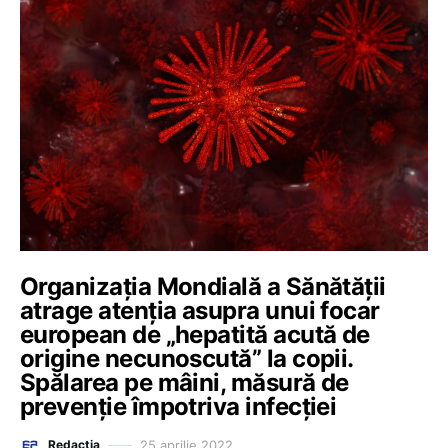
Organizația Mondială a Sănătății
atrage atenția asupra unui focar
european de „hepatită acută de
origine necunoscută” la copii.
Spălarea pe mâini, măsură de
prevenție împotriva infecției
25 aprilie 2022
Redacția