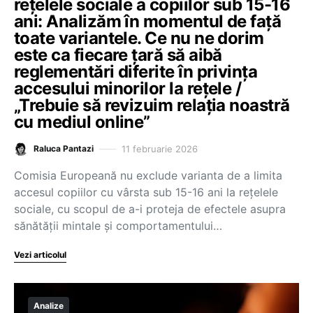
rețelele sociale a copiilor sub 15-16
ani: Analizăm în momentul de față
toate variantele. Ce nu ne dorim
este ca fiecare țară să aibă
reglementări diferite în privința
accesului minorilor la rețele /
„Trebuie să revizuim relația noastră
cu mediul online”
11 februarie 2026
Raluca Pantazi
Comisia Europeană nu exclude varianta de a limita
accesul copiilor cu vârsta sub 15-16 ani la rețelele
sociale, cu scopul de a-i proteja de efectele asupra
sănătății mintale și comportamentului…
Vezi articolul
Analize