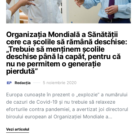
Organizaţia Mondială a Sănătăţii
cere ca şcolile să rămână deschise:
„Trebuie să menţinem şcolile
deschise până la capăt, pentru că
nu ne permitem o generaţie
pierdută”
5 noiembrie 2020
Redacția
Europa cunoaşte în prezent o „explozie” a numărului
de cazuri de Covid-19 şi nu trebuie să relaxeze
eforturile contra pandemiei, a avertizat joi directorul
biroului european al Organizaţiei Mondiale a…
Vezi articolul