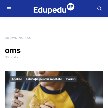
BROWSING TAG
oms
30 posts
Analize
Educație pentru sănătate
Părinți