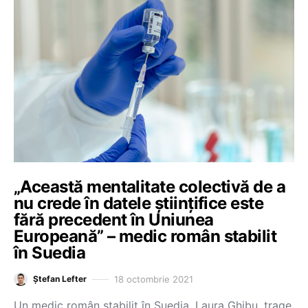
„Această mentalitate colectivă de a
nu crede în datele științifice este
fără precedent în Uniunea
Europeană” – medic român stabilit
în Suedia
18 octombrie 2021
Ștefan Lefter
Un medic român stabilit în Suedia, Laura Ghibu, trage