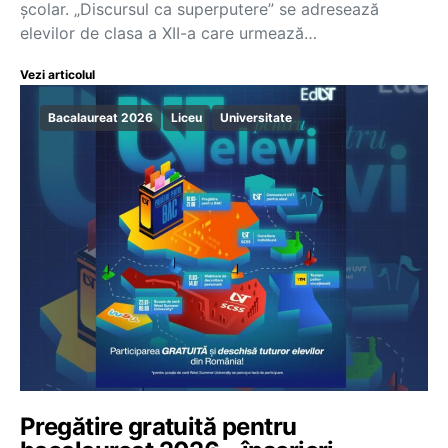
şcolar. „Discursul ca superputere” se adresează
elevilor de clasa a XII-a care urmează…
Vezi articolul
Bacalaureat 2026
Liceu
Universitate
Pregătire gratuită pentru