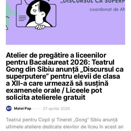
Atelier de pregătire a liceenilor
pentru Bacalaureat 2026: Teatrul
Gong din Sibiu anunță „Discursul ca
superputere” pentru elevii de clasa
a XII-a care urmează să susţină
examenele orale / Liceele pot
solicita atelierele gratuit
27 aprilie 2026
Matei Pop
Teatrul pentru Copii şi Tineret „Gong” Sibiu anunță
ultimele ateliere dedicate elevilor de liceu în acest an