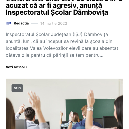
acuzat că ar fi agresiv, anunță
Inspectoratul Școlar Dâmbovița
14 martie 2023
Redacția
Inspectoratul Şcolar Judeţean (IŞJ) Dâmboviţa
anunţă, luni, că au început să revină la şcoala din
localitatea Valea Voievozilor elevii care au absentat
câteva zile pentru că părinții se tem pentru…
Vezi articolul
Știri