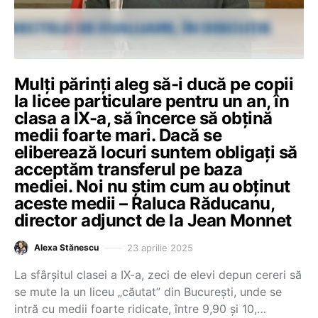
Mulți părinți aleg să-i ducă pe copii
la licee particulare pentru un an, în
clasa a IX-a, să încerce să obțină
medii foarte mari. Dacă se
eliberează locuri suntem obligați să
acceptăm transferul pe baza
mediei. Noi nu știm cum au obținut
aceste medii – Raluca Răducanu,
director adjunct de la Jean Monnet
23 aprilie 2025
Alexa Stănescu
La sfârșitul clasei a IX-a, zeci de elevi depun cereri să
se mute la un liceu „căutat” din București, unde se
intră cu medii foarte ridicate, între 9,90 și 10,…