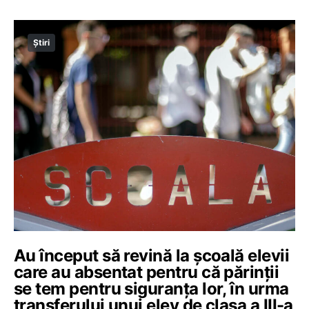
Știri
Au început să revină la şcoală elevii
care au absentat pentru că părinții
se tem pentru siguranța lor, în urma
transferului unui elev de clasa a III-a