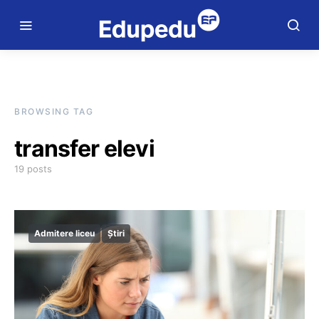
BROWSING TAG
transfer elevi
19 posts
Admitere liceu
Știri