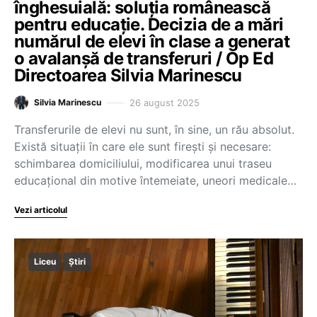
înghesuială: soluția românească
pentru educație. Decizia de a mări
numărul de elevi în clase a generat
o avalanșă de transferuri / Op Ed
Directoarea Silvia Marinescu
26 august 2025
Silvia Marinescu
Transferurile de elevi nu sunt, în sine, un rău absolut.
Există situații în care ele sunt firești și necesare:
schimbarea domiciliului, modificarea unui traseu
educațional din motive întemeiate, uneori medicale…
Vezi articolul
Liceu
Știri