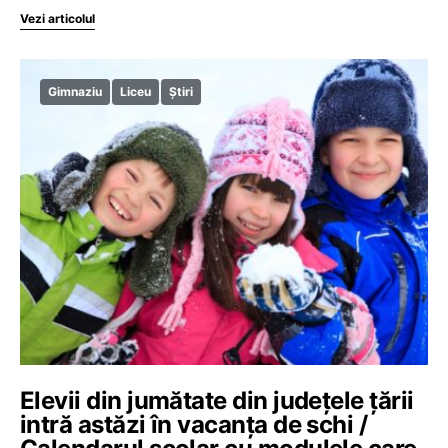
Vezi articolul
Gimnaziu
Liceu
Știri
Elevii din jumătate din județele țării
intră astăzi în vacanța de schi /