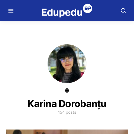
Karina Dorobanțu
154 posts