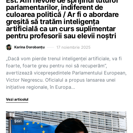
Est. Am nevoie de sprijinul tuturor
parlamentarilor, indiferent de
culoarea politică / Ar fi o abordare
greșită să tratăm inteligența
artificială ca un curs suplimentar
pentru profesorii sau elevii noștri
17 noiembrie 2025
Karina Dorobanțu
„Dacă vom pierde trenul inteligenței artificiale, va fi
foarte, foarte greu pentru noi să recuperăm”,
avertizează vicepreședintele Parlamentului European,
Victor Negrescu. Oficialul a propus lansarea unei
inițiative regionale, în Europa…
Vezi articolul
Știri