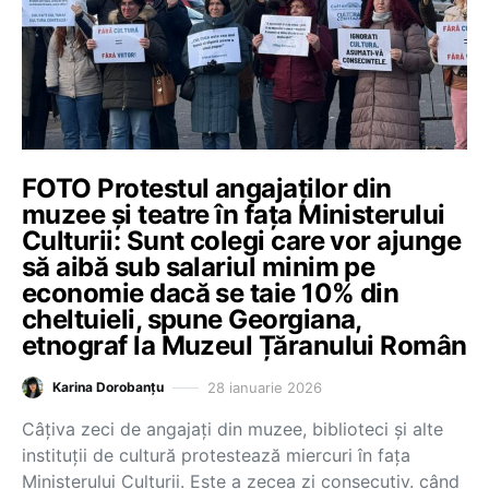
FOTO Protestul angajaților din
muzee și teatre în fața Ministerului
Culturii: Sunt colegi care vor ajunge
să aibă sub salariul minim pe
economie dacă se taie 10% din
cheltuieli, spune Georgiana,
etnograf la Muzeul Țăranului Român
28 ianuarie 2026
Karina Dorobanțu
Câțiva zeci de angajați din muzee, biblioteci și alte
instituții de cultură protestează miercuri în fața
Ministerului Culturii. Este a zecea zi consecutiv. când