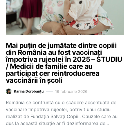
Mai puțin de jumătate dintre copiii
din România au fost vaccinați
împotriva rujeolei în 2025 – STUDIU
/ Medicii de familie care au
participat cer reintroducerea
vaccinării în școli
16 februarie 2026
Karina Dorobanțu
România se confruntă cu o scădere accentuată de
vaccinare împotriva rujeolei, potrivit unui studiu
realizat de Fundația Salvați Copiii. Cauzele care au
dus la această situație ar fi dezinformarea de…