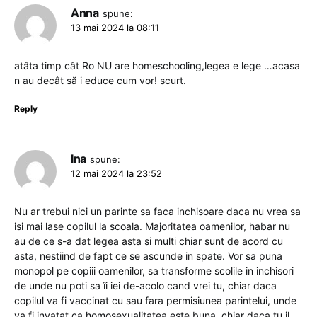
Anna
spune:
13 mai 2024 la 08:11
atâta timp cât Ro NU are homeschooling,legea e lege …acasa
n au decât să i educe cum vor! scurt.
Reply
Ina
spune:
12 mai 2024 la 23:52
Nu ar trebui nici un parinte sa faca inchisoare daca nu vrea sa
isi mai lase copilul la scoala. Majoritatea oamenilor, habar nu
au de ce s-a dat legea asta si multi chiar sunt de acord cu
asta, nestiind de fapt ce se ascunde in spate. Vor sa puna
monopol pe copiii oamenilor, sa transforme scolile in inchisori
de unde nu poti sa îi iei de-acolo cand vrei tu, chiar daca
copilul va fi vaccinat cu sau fara permisiunea parintelui, unde
va fi invatat ca homosexualitatea este buna, chiar daca tu il