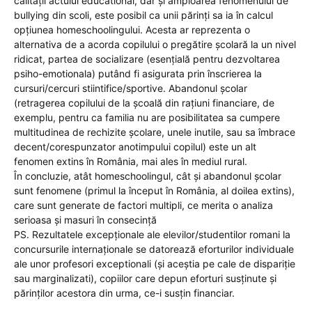
calității actului educational, dar și amploarea fenomenului de
bullying din scoli, este posibil ca unii părinți sa ia în calcul
opțiunea homeschoolingului. Acesta ar reprezenta o
alternativa de a acorda copilului o pregătire școlară la un nivel
ridicat, partea de socializare (esențială pentru dezvoltarea
psiho-emotionala) putând fi asigurata prin înscrierea la
cursuri/cercuri stiintifice/sportive. Abandonul școlar
(retragerea copilului de la școală din rațiuni financiare, de
exemplu, pentru ca familia nu are posibilitatea sa cumpere
multitudinea de rechizite școlare, unele inutile, sau sa îmbrace
decent/corespunzator anotimpului copilul) este un alt
fenomen extins în România, mai ales în mediul rural.
În concluzie, atât homeschoolingul, cât și abandonul școlar
sunt fenomene (primul la început în România, al doilea extins),
care sunt generate de factori multipli, ce merita o analiza
serioasa și masuri în consecință
PS. Rezultatele excepționale ale elevilor/studentilor romani la
concursurile internaționale se datorează eforturilor individuale
ale unor profesori exceptionali (și aceștia pe cale de dispariție
sau marginalizati), copiilor care depun eforturi susținute și
părinților acestora din urma, ce-i susțin financiar.