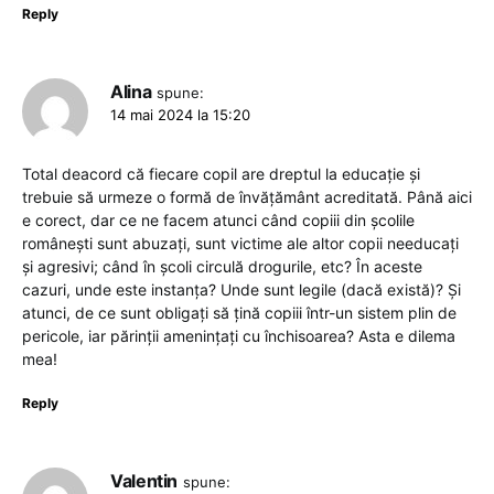
Reply
Alina
spune:
14 mai 2024 la 15:20
Total deacord că fiecare copil are dreptul la educație și
trebuie să urmeze o formă de învățământ acreditată. Până aici
e corect, dar ce ne facem atunci când copiii din școlile
românești sunt abuzați, sunt victime ale altor copii needucați
și agresivi; când în școli circulă drogurile, etc? În aceste
cazuri, unde este instanța? Unde sunt legile (dacă există)? Și
atunci, de ce sunt obligați să țină copiii într-un sistem plin de
pericole, iar părinții amenințați cu închisoarea? Asta e dilema
mea!
Reply
Valentin
spune: