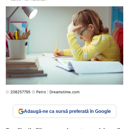
ID
208257795
@
Petro
|
Dreamstime.com
Adaugă-ne ca sursă preferată în Google