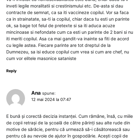
inveti legile moralitatii si crestinismului etc. De-asta si dau
contracte de semnat, ca sa iti vaccineze copilul. Vor sa faca
ca in strainatate, sa-ti ia copilul, chiar daca tu esti un parinte
ok, sa bage tot felul de pretexte si sa iti aduca acuze
mincinoase si nefondate cum ca esti un parinte de 2 bani si nu
iti meriti copilul. Asa ca mai gandit-va inainte sa fiti de acord
cu legile astea. Fiecare parinte are tot dreptul de la
Dumnezeu, sa isi educe copilul cum vrea si cum are chef, nu
cum vor elitele masonice sataniste
Reply
Ana
spune:
12 mai 2024 la 07:47
E bună și corectă decizia instanței. Cum rămâne, însă, cu miile
de copii retrași de la școală de către părinți sau alte rude din
motive de sărăcie, pentru că urmează să-i căsătorească sau
pentru că au nevoie de ajutor în gospodărie. Acești copii de