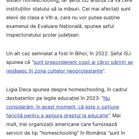
sistem homeschooling, iar șeful ISJ anunța că va cere
instituţiilor statului să ia măsuri. Cei mai afectaţi sunt
elevii de clasa a VIII-a, care nu vor putea susţine
examenul de Evaluare Naţională, spunea șeful
inspectoratului școlar județean.
Un alt caz semnalat a fost în Bihor, în 2022. Șeful ISJ
spunea că “
sunt preponderent copii ai căror părinți se
regăsesc în zona cultelor neoprotestante
“.
Ligia Deca spunea despre homeschooling, în cadrul
dezbaterilor pe legile educației în 2023: “
Nu
considerăm, în acest moment, că este o opțiune
fericită pentru a asigura dreptul la educație
“. Mai
mult, trei organizații americane care furnizează
servicii de tip “homeschooling” în România “sunt în