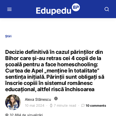
Știri
Decizie definitivă în cazul părinților din
Bihor care și-au retras cei 4 copii de la
școală pentru a face homeschooling:
Curtea de Apel „menține în totalitate”
sentința inițială. Părinții sunt obligați să
înscrie copiii în sistemul românesc
educațional, altfel riscă închisoarea
Alexa Stănescu
10 mai 2024
7 minute read
10 comments
32.884 de vizualizări