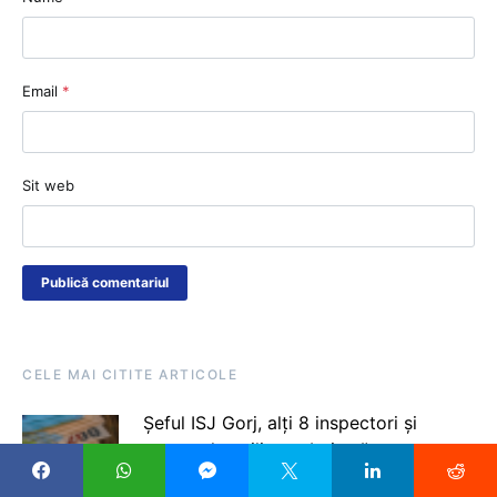
Email
*
Sit web
CELE MAI CITITE ARTICOLE
Șeful ISJ Gorj, alți 8 inspectori și
personal auxiliar trebuie să returneze
peste 55.000 de lei, bani acordați