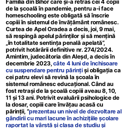
Familia din Bihor care și-a retras cei 4 copii
de la școală în pandemie, pentru a-i face
homeschooling este obligată să înscrie
copiii în sistemul de învățământ românesc.
Curtea de Apel Oradea a decis, joi, 9 mai,
să respingă apelul părinților și să mențină
„în totalitate sentinţa penală apelată”,
potrivit hotărârii definitive nr. 274/2024.
Amintim, judecătoria din Aleșd, a decis în
decembrie 2023,
câte 4 luni de închisoare
cu suspendare pentru părinți
și obligația ca
cei patru elevi să revină la școala în
sistemul românesc educațional. Când au
fost retrași de la școală copiii aveau 8, 10,
11 și 13 ani. Potrivit evaluării psihologice de
la dosar, copiii care învățau acasă cu
părinții, “
prezentau un nivel de dezvoltare al
gândirii cu mari lacune în achiziţiile şcolare
raportat la vârstă şi clasa de studiu și