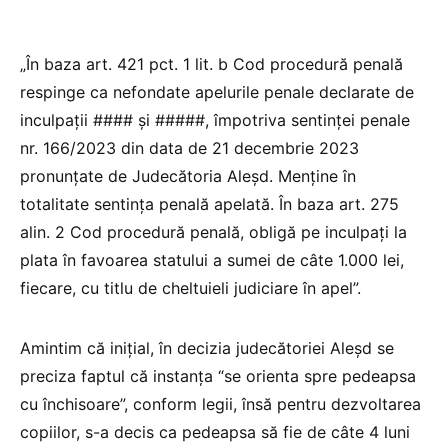
„În baza art. 421 pct. 1 lit. b Cod procedură penală
respinge ca nefondate apelurile penale declarate de
inculpaţii #### şi #####, împotriva sentinţei penale
nr. 166/2023 din data de 21 decembrie 2023
pronunţate de Judecătoria Aleşd. Menţine în
totalitate sentinţa penală apelată. În baza art. 275
alin. 2 Cod procedură penală, obligă pe inculpaţi la
plata în favoarea statului a sumei de câte 1.000 lei,
fiecare, cu titlu de cheltuieli judiciare în apel”.
Amintim că inițial, în decizia judecătoriei Aleșd se
preciza faptul că instanța “se orienta spre pedeapsa
cu închisoare”, conform legii, însă pentru dezvoltarea
copiilor, s-a decis ca pedeapsa să fie de câte 4 luni