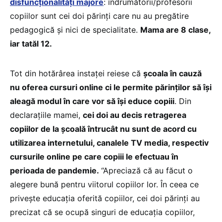
disfuncţionalităţi majore
: îndrumătorii/profesorii
copiilor sunt cei doi părinţi care nu au pregătire
pedagogică şi nici de specialitate.
Mama are 8 clase,
iar tatăl 12.
Tot din hotărârea instaței reiese că
școala în cauză
nu oferea cursuri online ci le permite părinţilor să îşi
aleagă modul în care vor să îşi educe copiii
. Din
declarațiile mamei,
cei doi au decis retragerea
copiilor de la şcoală întrucât nu sunt de acord cu
utilizarea internetului, canalele TV media, respectiv
cursurile online pe care copiii le efectuau în
perioada de pandemie.
“Apreciază că au făcut o
alegere bună pentru viitorul copiilor lor. În ceea ce
priveşte educaţia oferită copiilor, cei doi părinți au
precizat că se ocupă singuri de educaţia copiilor,