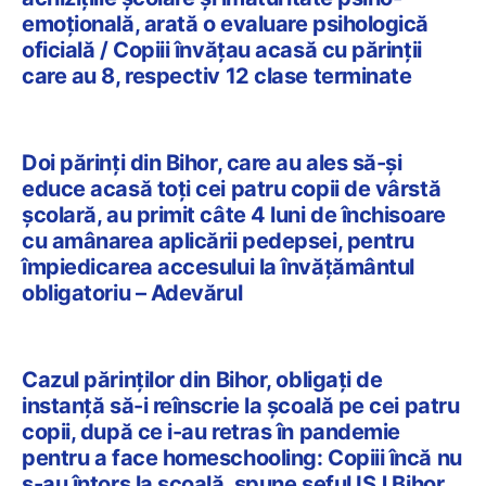
emoţională, arată o evaluare psihologică
oficială / Copiii învățau acasă cu părinții
care au 8, respectiv 12 clase terminate
Doi părinţi din Bihor, care au ales să-şi
educe acasă toţi cei patru copii de vârstă
şcolară, au primit câte 4 luni de închisoare
cu amânarea aplicării pedepsei, pentru
împiedicarea accesului la învățământul
obligatoriu – Adevărul
Cazul părinților din Bihor, obligați de
instanță să-i reînscrie la școală pe cei patru
copii, după ce i-au retras în pandemie
pentru a face homeschooling: Copiii încă nu
s-au întors la școală, spune șeful ISJ Bihor,