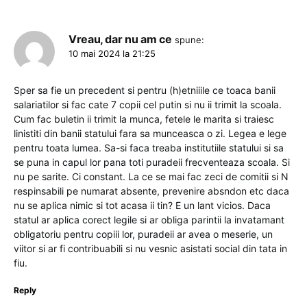
Vreau, dar nu am ce
spune:
10 mai 2024 la 21:25
Sper sa fie un precedent si pentru (h)etniiile ce toaca banii
salariatilor si fac cate 7 copii cel putin si nu ii trimit la scoala.
Cum fac buletin ii trimit la munca, fetele le marita si traiesc
linistiti din banii statului fara sa munceasca o zi. Legea e lege
pentru toata lumea. Sa-si faca treaba institutiile statului si sa
se puna in capul lor pana toti puradeii frecventeaza scoala. Si
nu pe sarite. Ci constant. La ce se mai fac zeci de comitii si N
respinsabili pe numarat absente, prevenire absndon etc daca
nu se aplica nimic si tot acasa ii tin? E un lant vicios. Daca
statul ar aplica corect legile si ar obliga parintii la invatamant
obligatoriu pentru copiii lor, puradeii ar avea o meserie, un
viitor si ar fi contribuabili si nu vesnic asistati social din tata in
fiu.
Reply