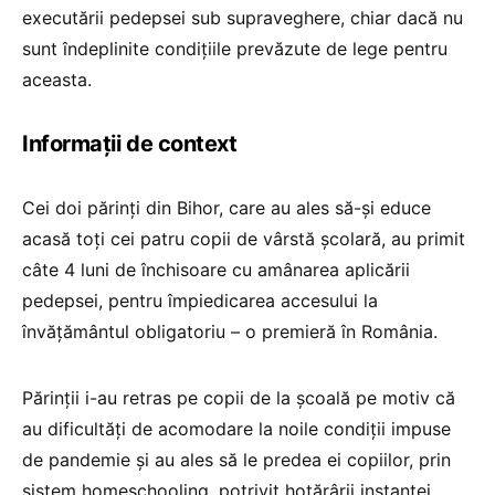
executării pedepsei sub supraveghere, chiar dacă nu
sunt îndeplinite condițiile prevăzute de lege pentru
aceasta.
Informații de context
Cei doi părinţi din Bihor, care au ales să-şi educe
acasă toţi cei patru copii de vârstă şcolară, au primit
câte 4 luni de închisoare cu amânarea aplicării
pedepsei, pentru împiedicarea accesului la
învățământul obligatoriu – o premieră în România.
Părinții i-au retras pe copii de la școală pe motiv că
au dificultăţi de acomodare la noile condiţii impuse
de pandemie și au ales să le predea ei copiilor, prin
sistem homeschooling, potrivit hotărârii instanței,