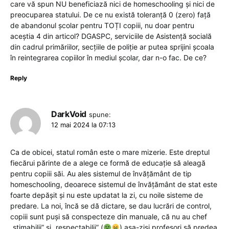
care vă spun NU beneficiază nici de homeschooling și nici de
preocuparea statului. De ce nu există toleranță 0 (zero) față
de abandonul școlar pentru TOȚI copiii, nu doar pentru
aceștia 4 din articol? DGASPC, serviciile de Asistență socială
din cadrul primăriilor, secțiile de poliție ar putea sprijini școala
în reintegrarea copiilor în mediul școlar, dar n-o fac. De ce?
Reply
DarkVoid
spune:
12 mai 2024 la 07:13
Ca de obicei, statul român este o mare mizerie. Este dreptul
fiecărui părinte de a alege ce formă de educație să aleagă
pentru copiii săi. Au ales sistemul de învățământ de tip
homeschooling, deoarece sistemul de învățământ de stat este
foarte depășit și nu este updatat la zi, cu noile sisteme de
predare. La noi, încă se dă dictare, se dau lucrări de control,
copiii sunt puși să conspecteze din manuale, că nu au chef
„stimabilii” și „respectabilii” (
) așa-ziși profesori să predea