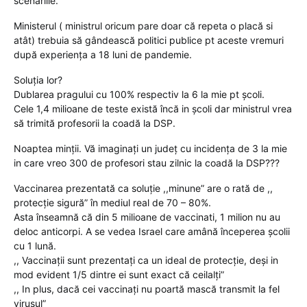
scenariile.
Ministerul ( ministrul oricum pare doar că repeta o placă si
atât) trebuia să gândească politici publice pt aceste vremuri
după experiența a 18 luni de pandemie.
Soluția lor?
Dublarea pragului cu 100% respectiv la 6 la mie pt școli.
Cele 1,4 milioane de teste există încă in școli dar ministrul vrea
să trimită profesorii la coadă la DSP.
Noaptea minții. Vă imaginați un județ cu incidența de 3 la mie
in care vreo 300 de profesori stau zilnic la coadă la DSP???
Vaccinarea prezentată ca soluție ,,minune” are o rată de ,,
protecție sigură” în mediul real de 70 – 80%.
Asta înseamnă că din 5 milioane de vaccinati, 1 milion nu au
deloc anticorpi. A se vedea Israel care amână începerea școlii
cu 1 lună.
,, Vaccinații sunt prezentați ca un ideal de protecție, deși in
mod evident 1/5 dintre ei sunt exact că ceilalți”
,, In plus, dacă cei vaccinați nu poartă mască transmit la fel
virusul”