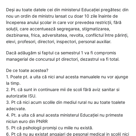
Deși au toate datele cei din ministerul Educației pregătesc din
nou un ordin de ministru lansat cu doar 10 zile înainte de
începerea anului școlar in care vor prevedea restricții, fără
soluții, care accentuează segregarea, stigmatizarea,
dezbinarea, frica, adversitatea, revolta, conflictul între părinți,
elevi, profesori, directori, inspectori, personal auxiliar.
Dacă adăugăm si faptul ca semestrul 1 va fi compromis
managerial de concursul pt directori, dezastrul va fi total.
De ce toate acestea?
1. Poate pt. a uita că nici anul acesta manualele nu vor ajunge
la timp.
2. Pt. că sunt in continuare mii de scoli fără aviz sanitar si
autorizatie ISU.
3. Pt că nici acum scolile din mediul rural nu au toate toalete
adecvate.
4. Pt. a uita că anul acesta ministerul Educației nu primeste
niciun euro din PNRR
5. Pt că psihologii promiși cu miile nu există.
6. Pt că nu au existat angajari de pesonal medical in scoli( nici