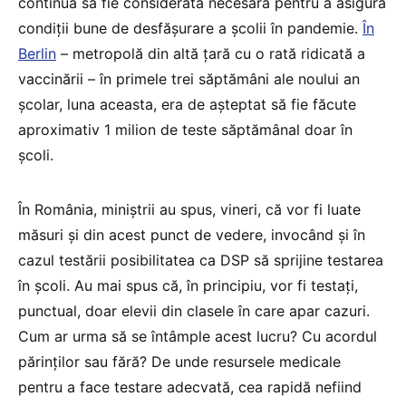
continuă să fie considerată necesară pentru a asigura
condiții bune de desfășurare a școlii în pandemie.
În
Berlin
– metropolă din altă țară cu o rată ridicată a
vaccinării – în primele trei săptămâni ale noului an
școlar, luna aceasta, era de așteptat să fie făcute
aproximativ 1 milion de teste săptămânal doar în
școli.
În România, miniștrii au spus, vineri, că vor fi luate
măsuri și din acest punct de vedere, invocând și în
cazul testării posibilitatea ca DSP să sprijine testarea
în școli. Au mai spus că, în principiu, vor fi testați,
punctual, doar elevii din clasele în care apar cazuri.
Cum ar urma să se întâmple acest lucru? Cu acordul
părinților sau fără? De unde resursele medicale
pentru a face testare adecvată, cea rapidă nefiind