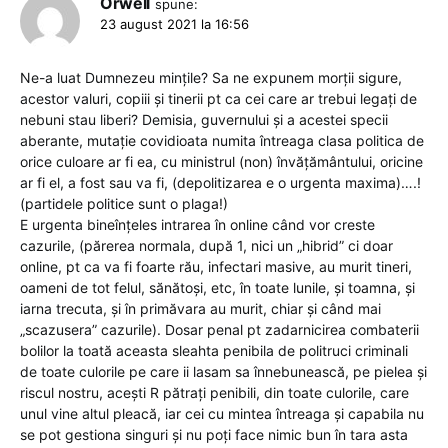
Orwell
spune:
23 august 2021 la 16:56
Ne-a luat Dumnezeu mințile? Sa ne expunem morții sigure,
acestor valuri, copiii și tinerii pt ca cei care ar trebui legați de
nebuni stau liberi? Demisia, guvernului și a acestei specii
aberante, mutație covidioata numita întreaga clasa politica de
orice culoare ar fi ea, cu ministrul (non) învățământului, oricine
ar fi el, a fost sau va fi, (depolitizarea e o urgenta maxima)….!
(partidele politice sunt o plaga!)
E urgenta bineînțeles intrarea în online când vor creste
cazurile, (părerea normala, după 1, nici un „hibrid” ci doar
online, pt ca va fi foarte rău, infectari masive, au murit tineri,
oameni de tot felul, sănătoși, etc, în toate lunile, și toamna, și
iarna trecuta, și în primăvara au murit, chiar și când mai
„scazusera” cazurile). Dosar penal pt zadarnicirea combaterii
bolilor la toată aceasta sleahta penibila de politruci criminali
de toate culorile pe care ii lasam sa înnebunească, pe pielea și
riscul nostru, acești R pătrați penibili, din toate culorile, care
unul vine altul pleacă, iar cei cu mintea întreaga și capabila nu
se pot gestiona singuri și nu poți face nimic bun în tara asta