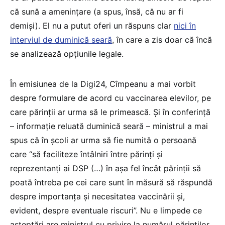
că sună a amenințare (a spus, însă, că nu ar fi
demiși). El nu a putut oferi un răspuns clar
nici în
interviul de duminică seară
, în care a zis doar că încă
se analizează opțiunile legale.
În emisiunea de la Digi24, Cîmpeanu a mai vorbit
despre formulare de acord cu vaccinarea elevilor, pe
care părinții ar urma să le primească. Și în conferință
– informație reluată duminică seară – ministrul a mai
spus că în școli ar urma să fie numită o persoană
care “să faciliteze întâlniri între părinți și
reprezentanți ai DSP (…) în așa fel încât părinții să
poată întreba pe cei care sunt în măsură să răspundă
despre importanța și necesitatea vaccinării și,
evident, despre eventuale riscuri”. Nu e limpede ce
așteptări are ministrul cu privire la numărul părinților