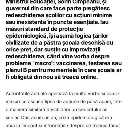
Ministrul Educației, Sorin Cîmpeanu, și
guvernul din care face parte pregătesc
redeschiderea școlilor cu acțiuni minime
sau inexistente în puncte esențiale. Iau
măsuri standard de protecție
epidemiologică, își asumă logica țărilor
civilizate de a păstra școala deschisă cu
orice preț, dar susțin cu improvizații
redeschiderea, când vine vorba despre
probleme “macro”: vaccinarea, testarea sau
planul B pentru momentele în care școala ar
fi obligată din nou să treacă online.
Autoritățile actuale apelează la multe vorbe și cvasi-
măsuri ce ascund lipsa de acțiune de până acum, într-
o manieră similară deschiderii precedentului an
școlar. Dar, acum un an, criza epidemiologică era
abia la început și informațiile despre ce trebuie făcut