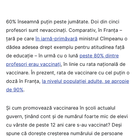
60% înseamnă puțin peste jumătate. Doi din cinci
profesori sunt nevaccinați. Comparativ, în Franța –
țară pe care
în iarnă-primăvară
ministrul Cîmpeanu o
dădea adesea drept exemplu pentru atitudinea față
de educație – în urmă cu o lună
peste 80% dintre
profesori erau vaccinați
, în linie cu rata națională de
vaccinare. În prezent, rata de vaccinare cu cel puțin o
doză în Franța,
la nivelul populației adulte, se apropie
de 90%
.
Și cum promovează vaccinarea în școli actualul
guvern, ținând cont și de numărul foarte mic de elevi
cu vârste de peste 12 ani care s-au vaccinat? Deși
spune că dorește creșterea numărului de persoane