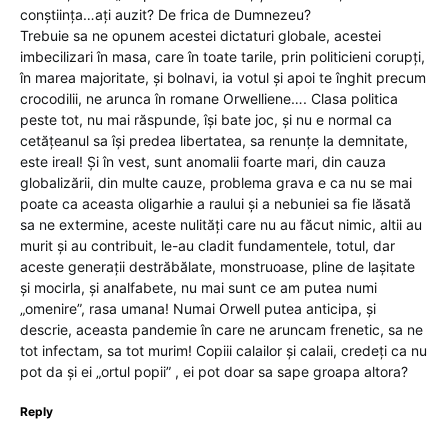
conștiința…ați auzit? De frica de Dumnezeu?
Trebuie sa ne opunem acestei dictaturi globale, acestei
imbecilizari în masa, care în toate tarile, prin politicieni corupți,
în marea majoritate, și bolnavi, ia votul și apoi te înghit precum
crocodilii, ne arunca în romane Orwelliene…. Clasa politica
peste tot, nu mai răspunde, își bate joc, și nu e normal ca
cetățeanul sa își predea libertatea, sa renunțe la demnitate,
este ireal! Și în vest, sunt anomalii foarte mari, din cauza
globalizării, din multe cauze, problema grava e ca nu se mai
poate ca aceasta oligarhie a raului și a nebuniei sa fie lăsată
sa ne extermine, aceste nulități care nu au făcut nimic, altii au
murit și au contribuit, le-au cladit fundamentele, totul, dar
aceste generații destrăbălate, monstruoase, pline de lașitate
și mocirla, și analfabete, nu mai sunt ce am putea numi
„omenire”, rasa umana! Numai Orwell putea anticipa, și
descrie, aceasta pandemie în care ne aruncam frenetic, sa ne
tot infectam, sa tot murim! Copiii calailor și calaii, credeți ca nu
pot da și ei „ortul popii” , ei pot doar sa sape groapa altora?
Reply