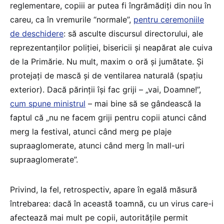
reglementare, copiii ar putea fi îngrămădiți din nou în
careu, ca în vremurile “normale”,
pentru ceremoniile
de deschidere
: să asculte discursul directorului, ale
reprezentanților poliției, bisericii și neapărat ale cuiva
de la Primărie. Nu mult, maxim o oră și jumătate. Și
protejați de mască și de ventilarea naturală (spațiu
exterior). Dacă părinții își fac griji – „vai, Doamne!”,
cum spune ministrul
– mai bine să se gândească la
faptul că „nu ne facem griji pentru copii atunci când
merg la festival, atunci când merg pe plaje
supraaglomerate, atunci când merg în mall-uri
supraaglomerate”.
Privind, la fel, retrospectiv, apare în egală măsură
întrebarea: dacă în această toamnă, cu un virus care-i
afectează mai mult pe copii, autoritățile permit