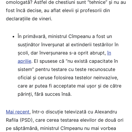
omologată? Astfel de chestiuni sunt “tehnice” și nu au
fost încă decise, au aflat elevii și profesorii din
declarațiile de vineri.
În primăvară, ministrul Cîmpeanu a fost un
susținător înverșunat al extinderii testărilor în
școli, dar înverșunarea s-a oprit abrupt,
în
aprilie
. El spusese că “nu există capacitate în
sistem” pentru testare cu teste recunoscute
oficial și ceruse folosirea testelor neinvazive,
care ar putea fi acceptate mai ușor și de către
părinți, fără succes însă.
Mai recent
, într-o discuție televizată cu Alexandru
Rafila (PSD), care cerea testarea elevilor de două ori
pe săptămână, ministrul Cîmpeanu nu mai vorbea