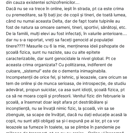
din cauza existentei schizofrenicilor….
Dacă nu se va trece în online, ieșit în strada, pt ca este crima
cu premeditare, sa îți bați joc de copii și tineri, de toată lumea,
când nu numai aceasta Delta, dar de fapt toate tulpinile au
fost de natura sa omoare oameni, tineri, sportivi, sănătoși, etc.
De la familii, mulți elevi au fost infectați, în valurile anterioare….
dar nu s-a raportat, vreți sa faceți genocid al populației
tinere???? Masurile cu 6 la mie, menținerea ideii psihopate de
școală fizica, sunt nu naziste, sau cu alte epitete
caracterizabile, dar sunt genocidale la nivel global. Pt ce
aceasta crima organizata? Cu politizarea, indiferent de
culoare, „sistemul” este de o dementa inimaginabila.
Incompetenții de orice fel, și tehnic, și leoazele, care oricum se
tem de online și de munca serioasa, de introspecție, de studiu
adevărat, propun suicidar, ca asa sunt idioții, școală fizica, pt
ca să ne moara copiii și profesorii. Venitul fizic din februarie la
școală, a însemnat doar ieșit afara pt destrăbălare și
inconștiență, nu se învață nimic fizic, la școală, vin sa se
zbenguie, sa scape de învățat, dacă nu dați educație acasă la
copii, nu sunt alții obligați sa și-i expună pe ai lor, pt ca vor
leoazele sa fumeze în toalete, sa se plimbe în pandemie pe