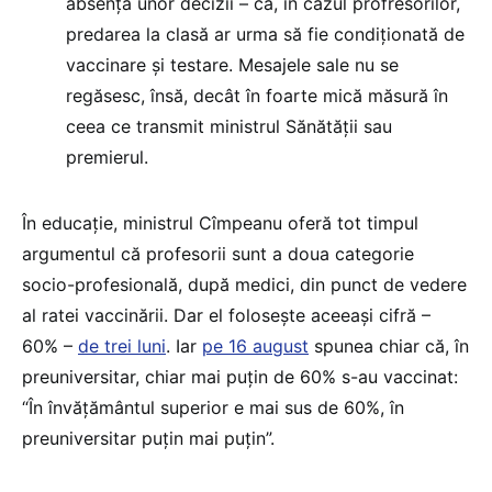
absența unor decizii – că, în cazul profresorilor,
predarea la clasă ar urma să fie condiționată de
vaccinare și testare. Mesajele sale nu se
regăsesc, însă, decât în foarte mică măsură în
ceea ce transmit ministrul Sănătății sau
premierul.
În educație, ministrul Cîmpeanu oferă tot timpul
argumentul că profesorii sunt a doua categorie
socio-profesională, după medici, din punct de vedere
al ratei vaccinării. Dar el folosește aceeași cifră –
60% –
de trei luni
. Iar
pe 16 august
spunea chiar că, în
preuniversitar, chiar mai puțin de 60% s-au vaccinat:
“În învățământul superior e mai sus de 60%, în
preuniversitar puțin mai puțin”.