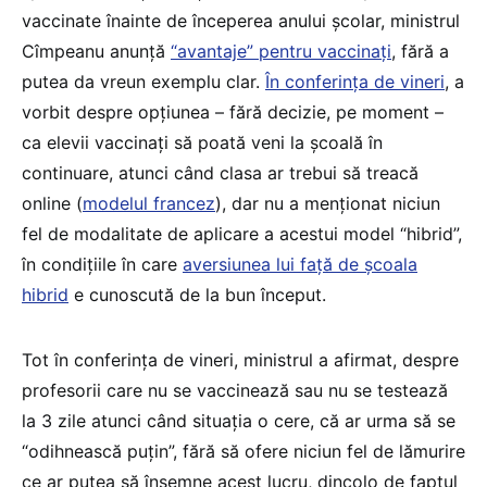
vaccinate înainte de începerea anului școlar, ministrul
Cîmpeanu anunță
“avantaje” pentru vaccinați
, fără a
putea da vreun exemplu clar.
În conferința de vineri
, a
vorbit despre opțiunea – fără decizie, pe moment –
ca elevii vaccinați să poată veni la școală în
continuare, atunci când clasa ar trebui să treacă
online (
modelul francez
), dar nu a menționat niciun
fel de modalitate de aplicare a acestui model “hibrid”,
în condițiile în care
aversiunea lui față de școala
hibrid
e cunoscută de la bun început.
Tot în conferința de vineri, ministrul a afirmat, despre
profesorii care nu se vaccinează sau nu se testează
la 3 zile atunci când situația o cere, că ar urma să se
“odihnească puțin”, fără să ofere niciun fel de lămurire
ce ar putea să însemne acest lucru, dincolo de faptul