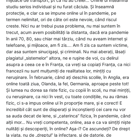
mijloace de transport, pt ca nu au creier… Online ul înseamnă
studiu serios individual și nu furat căciula. Și înseamnă
protecție, e clar ca se impune online ul în pandemie, pe
termen nelimitat, ori de câte ori este nevoie, când riscul
creste. Nici nu ar trebui pusa problema, nu mai suntem în
trecut, acum avem posibilități la distanta, dacă era pandemie
în anii 70, 80, sau chiar mai târziu, când nu aveam internet și
telefoane, și mijloace, am fi zis…. Am fi zis ca suntem victime,
dar asa suntem sinucigași, și criminali. Nu mai aberați, lăsați
plagiatul „sistemelor” altora, ne e rușine de voi, cu delirul
asupra a ceea ce e în Franța, ca vreți sa copiați Franța, ca nici
francezii nu sunt mulțumiți de realitatea lor, mințiți cu
nerușinare. În februarie, când ați deschis scolile, în Anglia, era
online toată ziua, Olanda, la fel, Germania, aproape peste tot!
Și lumea nu dorea sa riste fizic, cu copiii în scoli, nu mai mințiți,
cu nerușinare, ca nici în vest, cu toate condițiile, nu au rămas
fizic, ci s-a impus online ul în proporție mare, și e corect! E
incredibil cât sunt de disperați și inconștienți cei care nu vor
sa auda decat de lene, si „caterinca” fizica, în pandemie, când
alții mor… Nu vreți competenta, online, asa e ca va simțiți niște
nulități și descoperiți, în online? Așa-i? Ce ascundeți? De drept
la viata, nu de „dreptul” la infectare, și de datorie, de