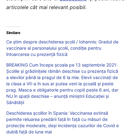
articolele cât mai relevant posibil.
Similare
Ce știm despre deschiderea școlii / Iohannis: Gradul de
vaccinare al personalului școlii, condiție pentru
întoarcerea cu prezență fizică
BREAKING Cum începe școala pe 13 septembrie 2021:
Școlile și grădinițele rămân deschise cu prezența fizică
a elevilor până la pragul de 6 la mie. Elevii vaccinați de
la clasa a VII-a în sus ar putea veni la școală și peste
prag. Masca e obligatorie pentru copiii peste 6 ani, dar
NU în spații deschise – anunță miniștrii Educației și
Sănătății
Deschiderea școlilor în Spania: Vaccinarea extinsă
permite reluarea predării față în față cu măsuri de
protecție moderate, deși incidența cazurilor de Covid e
dublă față de luna mai