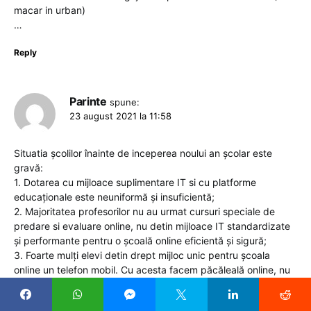
macar in urban)
…
Reply
Parinte
spune:
23 august 2021 la 11:58
Situatia școlilor înainte de inceperea noului an școlar este
gravă:
1. Dotarea cu mijloace suplimentare IT si cu platforme
educaționale este neuniformă și insuficientă;
2. Majoritatea profesorilor nu au urmat cursuri speciale de
predare si evaluare online, nu detin mijloace IT standardizate
și performante pentru o școală online eficientă și sigură;
3. Foarte mulți elevi detin drept mijloc unic pentru școala
online un telefon mobil. Cu acesta facem păcăleală online, nu
școală online;
4. Profesorii sunt dezamăgiti după un an și jumatate de