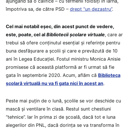
ajungând să o califice – cu termenii folosiți în iarnă,
împotriva sa, de către PSD –
drept “un dezastru”
.
Cel mai notabil eșec, din acest punct de vedere,
este, poate, cel al
Bibliotecii școlare virtuale
, care ar
trebui să ofere conținutul esențial și referințe pentru
buna desfășurare a școlii și care e prevăzută de 10
ani în Legea Educației. Fostul ministru Monica Anisie
promisese că această platformă ar fi urmat să fie
gata în septembrie 2020. Acum, aflăm că
Biblioteca
școlară virtuală nu va fi gata nici în acest an
.
Peste mai puțin de o lună, școlile se vor deschide cu
mască și ventilare în clasă. Restul sunt chestiuni
“tehnice”. Iar în prima zi de școală, dacă tot e luna
alegerilor din PNL, dacă dorința se va transforma în