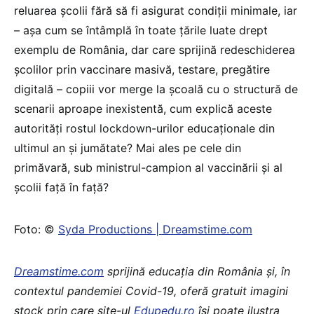
reluarea școlii fără să fi asigurat condiții minimale, iar
– așa cum se întâmplă în toate țările luate drept
exemplu de România, dar care sprijină redeschiderea
școlilor prin vaccinare masivă, testare, pregătire
digitală – copiii vor merge la școală cu o structură de
scenarii aproape inexistentă, cum explică aceste
autorități rostul lockdown-urilor educaționale din
ultimul an și jumătate? Mai ales pe cele din
primăvară, sub ministrul-campion al vaccinării și al
școlii față în față?
Foto: ©
Syda Productions | Dreamstime.com
Dreamstime.com
sprijină educaţia din România şi, în
contextul pandemiei Covid-19, oferă gratuit imagini
stock prin care site-ul
Edupedu.ro
îşi poate ilustra