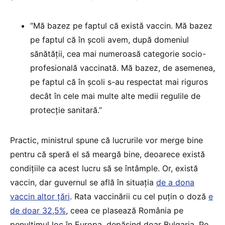
“Mă bazez pe faptul că există vaccin. Mă bazez
pe faptul că în școli avem, după domeniul
sănătății, cea mai numeroasă categorie socio-
profesională vaccinată. Mă bazez, de asemenea,
pe faptul că în școli s-au respectat mai riguros
decât în cele mai multe alte medii regulile de
protecție sanitară.”
Practic, ministrul spune că lucrurile vor merge bine
pentru că speră el să meargă bine, deoarece există
condițiile ca acest lucru să se întâmple. Or, există
vaccin, dar guvernul se află în situația
de a dona
vaccin altor țări
. Rata vaccinării cu cel puțin o doză
e
de doar 32,5%
, ceea ce plasează România pe
penultimul loc în Europa, depășind doar Bulgaria. Pe