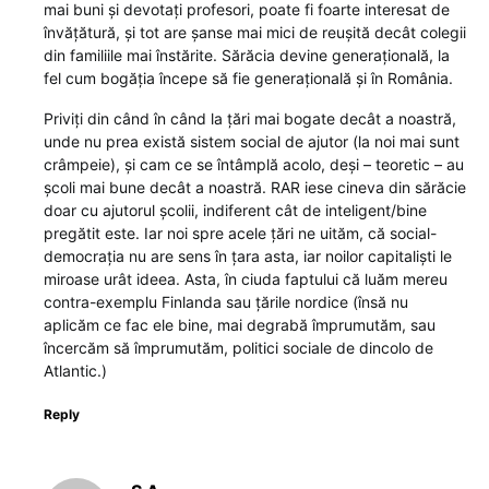
mai buni și devotați profesori, poate fi foarte interesat de
învățătură, și tot are șanse mai mici de reușită decât colegii
din familiile mai înstărite. Sărăcia devine generațională, la
fel cum bogăția începe să fie generațională și în România.
Priviți din când în când la țări mai bogate decât a noastră,
unde nu prea există sistem social de ajutor (la noi mai sunt
crâmpeie), și cam ce se întâmplă acolo, deși – teoretic – au
școli mai bune decât a noastră. RAR iese cineva din sărăcie
doar cu ajutorul școlii, indiferent cât de inteligent/bine
pregătit este. Iar noi spre acele țări ne uităm, că social-
democrația nu are sens în țara asta, iar noilor capitaliști le
miroase urât ideea. Asta, în ciuda faptului că luăm mereu
contra-exemplu Finlanda sau țările nordice (însă nu
aplicăm ce fac ele bine, mai degrabă împrumutăm, sau
încercăm să împrumutăm, politici sociale de dincolo de
Atlantic.)
Reply