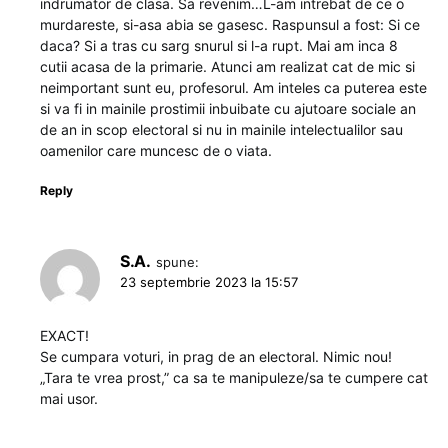
indrumator de clasa. Sa revenim…L-am intrebat de ce o
murdareste, si-asa abia se gasesc. Raspunsul a fost: Si ce
daca? Si a tras cu sarg snurul si l-a rupt. Mai am inca 8
cutii acasa de la primarie. Atunci am realizat cat de mic si
neimportant sunt eu, profesorul. Am inteles ca puterea este
si va fi in mainile prostimii inbuibate cu ajutoare sociale an
de an in scop electoral si nu in mainile intelectualilor sau
oamenilor care muncesc de o viata.
Reply
S.A.
spune:
23 septembrie 2023 la 15:57
EXACT!
Se cumpara voturi, in prag de an electoral. Nimic nou!
„Tara te vrea prost,” ca sa te manipuleze/sa te cumpere cat
mai usor.