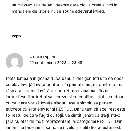
ultimii vreo 120 de ani, despre care nici la orele si nici in
manualele de istorie nu se spune adevarul intreg.
Reply
Un om
spune:
22 septembrie 2023 la 23:46
toată lumea e in goana după bani, și desigur, toți uita că dacă
un elev învață învață pentru el în primul rând, nu pentru bani.
răsplata in urma învățăturii ar trebui sa vina mai târziu.
iar profesorii ar trebui sa lucreze și cu copiii mai slabi, nu doar
cu cei care vor să învețe singuri. așa e simplu sa punem
etichete cu elita elevilor și RESTUL. Dar uitam că acel rest este
fix restul de care fugiți cu toții, va simtiti jenați că trăiți într-o
țară cu atât de mulți reprezentanți ai categoriei RESTUL. Dar
nimeni nu face nimic să ridice nivelul și calitatea acestui rest.