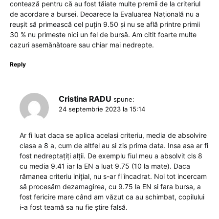
contează pentru că au fost tăiate multe premii de la criteriul
de acordare a bursei. Deoarece la Evaluarea Națională nu a
reușit să primească cel puțin 9.50 și nu se află printre primii
30 % nu primeste nici un fel de bursă. Am citit foarte multe
cazuri asemănătoare sau chiar mai nedrepte.
Reply
Cristina RADU
spune:
24 septembrie 2023 la 15:14
Ar fi luat daca se aplica acelasi criteriu, media de absolvire
clasa a 8 a, cum de altfel au si zis prima data. Insa asa ar fi
fost nedreptațiți alții. De exemplu fiul meu a absolvit cls 8
cu media 9.41 iar la EN a luat 9.75 (10 la mate). Daca
rămanea criteriu inițial, nu s-ar fi încadrat. Noi tot incercam
să procesăm dezamagirea, cu 9.75 la EN si fara bursa, a
fost fericire mare când am văzut ca au schimbat, copilului
i-a fost teamă sa nu fie știre falsă.