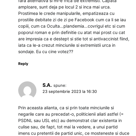
fara alternativa si mi-e frica de extremisti. Capata
amploare, sunt deja pe locul 2 si inca mai urca.
Prostimea le crede manipularile, empatizeaza cu
prostiile debitate zi de zi pe Facebook cum ca li se iau
copiii, cum ca Oculta…plandemia…covrigul etc si cum
poporul roman e prin definitie cu atat mai prost cu cat
are impresia ca e destept si stie tot si antivaccinist fiind,
iata ca le-a crezut minciunile si extremistii urca in
sondaje. Eu cu cine votez??
Reply
S.A.
spune:
23 septembrie 2023 la 16:30
Prin aceasta alianta, ca si prin toate minciunile si
negarile care au precedat-o, politicienii aliati astfel (=
PSDNL sau USL etc) au demonstrat clar existenta in
culise sau, de fapt, tot mai la vedere, a unui partid
imens cu pretentii de partid unic, ce mosteneste si duce