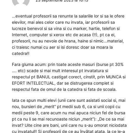
…eventual profesorii sa renunte la salariile lor si sa le ofere
elevilor, mai ales celor care nu invata, iar profesorii sa
lucreze benevol si sa vina si cu marker, hartie, telefon si
Internet, computer si xerox etc de acasa (!!), pt ca ei,
profesorii, nu au nevoie de hrana, haine si nimic…material,
ci traiesc numai cu aer si isi doresc doar sa moara la
catedra!!
Fara gluma acum: prin toate aceste masuri (burse pt 30%
…. etc) scade si mai mult interesul pt invatatura si
respectul pt BANUL castigat corect, cinstit, prin MUNCA si
EFORT INTELECTUAL, dar se distrugerea complet si
respectul fata de omul de la catedra si fata de scoala.
Iata ce spun multi elevi (unii care sunt asistati social si, mai
nou, bursieri de „merit” pt medii sub 6, ca si unii copii cu
medii peste 9, care acum nu mai apuca niciun fel de bursa
pt ca nu li se mai recunoaste niciun „merit”): „De ce sa mai
invat? Uite cine are bani, unii care nu s-au omorat niciodata
cu invatatul!! Si profesorii de ce au învățat atata, la ce le-a