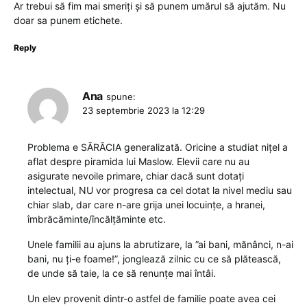
Ar trebui să fim mai smeriți și să punem umărul să ajutăm. Nu
doar sa punem etichete.
Reply
Ana
spune:
23 septembrie 2023 la 12:29
Problema e SĂRĂCIA generalizată. Oricine a studiat nițel a
aflat despre piramida lui Maslow. Elevii care nu au
asigurate nevoile primare, chiar dacă sunt dotați
intelectual, NU vor progresa ca cel dotat la nivel mediu sau
chiar slab, dar care n-are grija unei locuințe, a hranei,
îmbrăcăminte/încălțăminte etc.
Unele familii au ajuns la abrutizare, la ”ai bani, mănânci, n-ai
bani, nu ți-e foame!”, jonglează zilnic cu ce să plătească,
de unde să taie, la ce să renunțe mai întâi.
Un elev provenit dintr-o astfel de familie poate avea cei