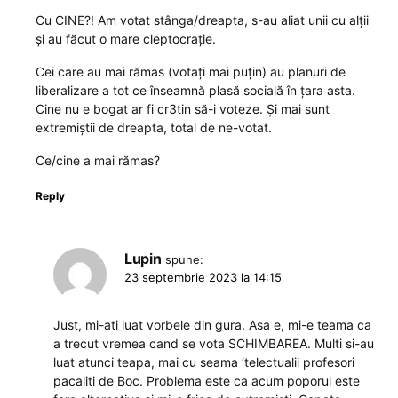
Cu CINE?! Am votat stânga/dreapta, s-au aliat unii cu alții
și au făcut o mare cleptocrație.
Cei care au mai rămas (votați mai puțin) au planuri de
liberalizare a tot ce înseamnă plasă socială în țara asta.
Cine nu e bogat ar fi cr3tin să-i voteze. Și mai sunt
extremiștii de dreapta, total de ne-votat.
Ce/cine a mai rămas?
Reply
Lupin
spune:
23 septembrie 2023 la 14:15
Just, mi-ati luat vorbele din gura. Asa e, mi-e teama ca
a trecut vremea cand se vota SCHIMBAREA. Multi si-au
luat atunci teapa, mai cu seama ‘telectualii profesori
pacaliti de Boc. Problema este ca acum poporul este