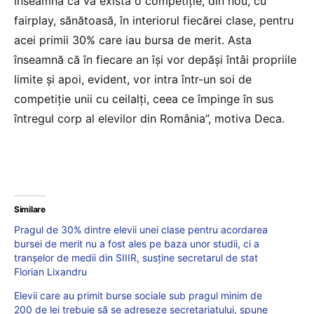
înseamnă că va exista o competiție, din nou, cu
fairplay, sănătoasă, în interiorul fiecărei clase, pentru
acei primii 30% care iau bursa de merit. Asta
înseamnă că în fiecare an își vor depăși întâi propriile
limite și apoi, evident, vor intra într-un soi de
competiție unii cu ceilalți, ceea ce împinge în sus
întregul corp al elevilor din România”, motiva Deca.
Similare
Pragul de 30% dintre elevii unei clase pentru acordarea
bursei de merit nu a fost ales pe baza unor studii, ci a
tranșelor de medii din SIIIR, susține secretarul de stat
Florian Lixandru
Elevii care au primit burse sociale sub pragul minim de
200 de lei trebuie să se adreseze secretariatului, spune