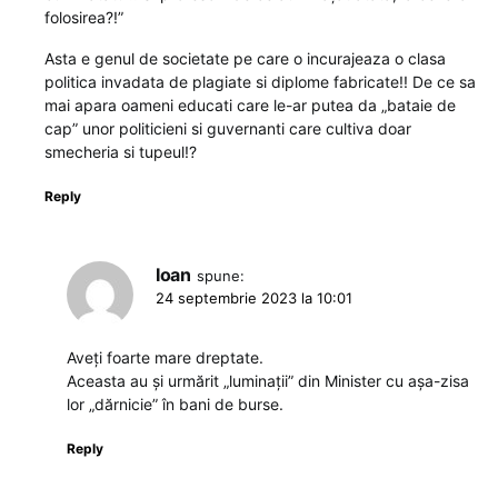
folosirea?!”
Asta e genul de societate pe care o incurajeaza o clasa
politica invadata de plagiate si diplome fabricate!! De ce sa
mai apara oameni educati care le-ar putea da „bataie de
cap” unor politicieni si guvernanti care cultiva doar
smecheria si tupeul!?
Reply
Ioan
spune:
24 septembrie 2023 la 10:01
Aveți foarte mare dreptate.
Aceasta au și urmărit „luminații” din Minister cu așa-zisa
lor „dărnicie” în bani de burse.
Reply