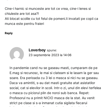
Cine-i harnic si munceste are tot ce vrea, cine-i lenes si
chiuleste are tot asa?!
Ati blocat scolile cu tot felul de pomeni.Ii invatati pe copii ca
munca este pentru fraieri
Reply
Loverboy
spune:
23 septembrie 2023 la 14:06
In pandemie cand nu se gaseau masti, cumparam de pe
E.mag si recunosc, le mai si clateam si le lasam la ger sau
soare. Era perioada cu 3 lei o masca si nici nu se gaseau.
Daca va amintiti, s-au dat masti gratuite atat asistatilor
social, cat si elevilor in scoli. Intr-o zi, unul din elevi terfelea
o masca cu piciorul plin de noroi sub banca. Repet:
Profesorul nu a primit NICIO masca de la stat. Au venit
strict pe clase si s-a inmanat cutia sigilata fiecarui