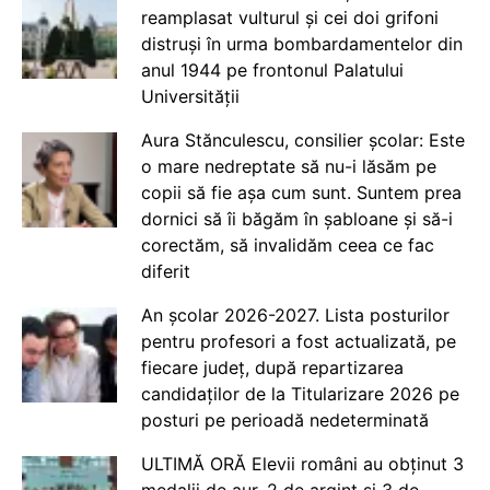
reamplasat vulturul și cei doi grifoni
distruși în urma bombardamentelor din
anul 1944 pe frontonul Palatului
Universității
Aura Stănculescu, consilier școlar: Este
o mare nedreptate să nu-i lăsăm pe
copii să fie așa cum sunt. Suntem prea
dornici să îi băgăm în șabloane și să-i
corectăm, să invalidăm ceea ce fac
diferit
An școlar 2026-2027. Lista posturilor
pentru profesori a fost actualizată, pe
fiecare județ, după repartizarea
candidaților de la Titularizare 2026 pe
posturi pe perioadă nedeterminată
ULTIMĂ ORĂ Elevii români au obținut 3
medalii de aur, 2 de argint și 3 de