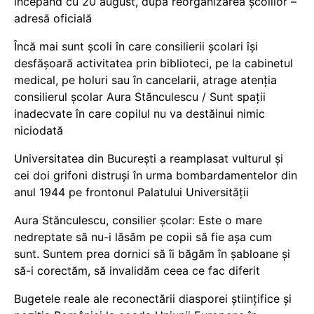
începând cu 20 august, după reorganizarea școlilor –
adresă oficială
Încă mai sunt școli în care consilierii școlari își
desfășoară activitatea prin biblioteci, pe la cabinetul
medical, pe holuri sau în cancelarii, atrage atenția
consilierul școlar Aura Stănculescu / Sunt spații
inadecvate în care copilul nu va destăinui nimic
niciodată
Universitatea din București a reamplasat vulturul și
cei doi grifoni distruși în urma bombardamentelor din
anul 1944 pe frontonul Palatului Universității
Aura Stănculescu, consilier școlar: Este o mare
nedreptate să nu-i lăsăm pe copii să fie așa cum
sunt. Suntem prea dornici să îi băgăm în șabloane și
să-i corectăm, să invalidăm ceea ce fac diferit
Bugetele reale ale reconectării diasporei științifice și