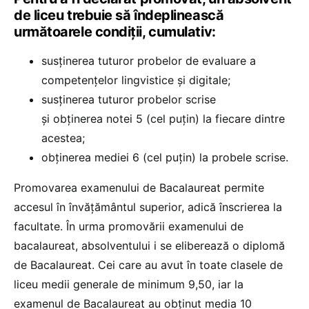
de liceu trebuie să îndeplinească
următoarele condiţii, cumulativ:
susţinerea tuturor probelor de evaluare a
competenţelor lingvistice şi digitale;
susţinerea tuturor probelor scrise
şi obținerea notei 5 (cel puțin) la fiecare dintre
acestea;
obţinerea mediei 6 (cel puţin) la probele scrise.
Promovarea examenului de Bacalaureat permite
accesul în învăţământul superior, adică înscrierea la
facultate. În urma promovării examenului de
bacalaureat, absolventului i se eliberează o diplomă
de Bacalaureat. Cei care au avut în toate clasele de
liceu medii generale de minimum 9,50, iar la
examenul de Bacalaureat au obţinut media 10