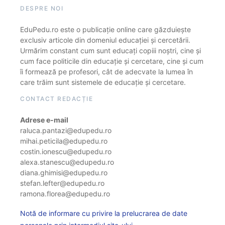
DESPRE NOI
EduPedu.ro este o publicație online care găzduiește
exclusiv articole din domeniul educației și cercetării.
Urmărim constant cum sunt educați copiii noștri, cine și
cum face politicile din educație și cercetare, cine și cum
îi formează pe profesori, cât de adecvate la lumea în
care trăim sunt sistemele de educație și cercetare.
CONTACT REDACȚIE
Adrese e-mail
raluca.pantazi@edupedu.ro
mihai.peticila@edupedu.ro
costin.ionescu@edupedu.ro
alexa.stanescu@edupedu.ro
diana.ghimisi@edupedu.ro
stefan.lefter@edupedu.ro
ramona.florea@edupedu.ro
Notă de informare cu privire la prelucrarea de date