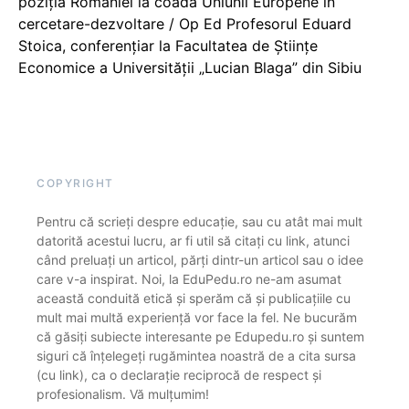
poziția României la coada Uniunii Europene în
cercetare-dezvoltare / Op Ed Profesorul Eduard
Stoica, conferențiar la Facultatea de Științe
Economice a Universității „Lucian Blaga” din Sibiu
COPYRIGHT
Pentru că scrieți despre educație, sau cu atât mai mult
datorită acestui lucru, ar fi util să citați cu link, atunci
când preluați un articol, părți dintr-un articol sau o idee
care v-a inspirat. Noi, la EduPedu.ro ne-am asumat
această conduită etică și sperăm că și publicațiile cu
mult mai multă experiență vor face la fel. Ne bucurăm
că găsiți subiecte interesante pe Edupedu.ro și suntem
siguri că înțelegeți rugămintea noastră de a cita sursa
(cu link), ca o declarație reciprocă de respect și
profesionalism. Vă mulțumim!