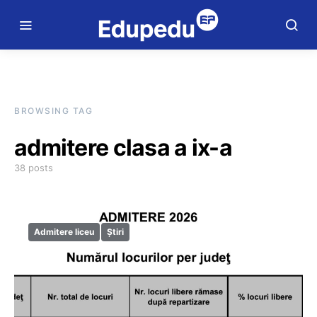
BROWSING TAG
admitere clasa a ix-a
38 posts
Admitere liceu
Știri