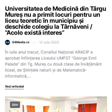
Universitatea de Medicină din Târgu
Mureș nu a primit locuri pentru un
liceu teoretic în municipiu și
deschide colegiu la Târnăveni /
”Acolo există interes”
12 iulie 2023
G4Media.ro
În iulie anul trecut, Consiliul Național ARACIP a
aprobat înființarea Liceului UMFST “George Emil
Palade” din Tg. Mureș cu două clase de învățământ
liceal, de Științele naturii și de Matematică-
informatică,…
Vezi articolul
Știri