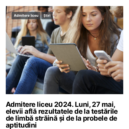
Admitere liceu
Știri
Admitere liceu 2024. Luni, 27 mai,
elevii află rezultatele de la testările
de limbă străină și de la probele de
aptitudini