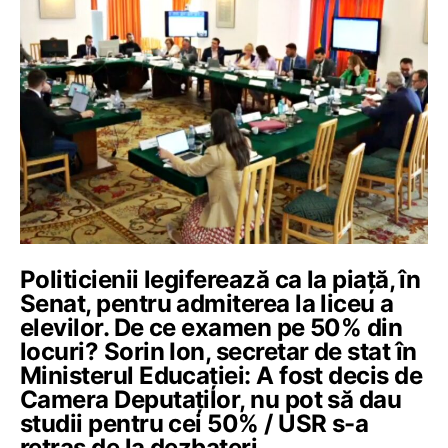
Politicienii legiferează ca la piață, în
Senat, pentru admiterea la liceu a
elevilor. De ce examen pe 50% din
locuri? Sorin Ion, secretar de stat în
Ministerul Educației: A fost decis de
Camera Deputaților, nu pot să dau
studii pentru cei 50% / USR s-a
retras de la dezbateri