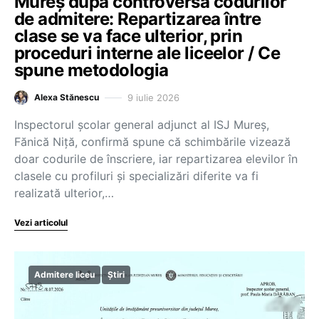
Mureș după controversa codurilor
de admitere: Repartizarea între
clase se va face ulterior, prin
proceduri interne ale liceelor / Ce
spune metodologia
9 iulie 2026
Alexa Stănescu
Inspectorul şcolar general adjunct al ISJ Mureş,
Fănică Niţă, confirmă spune că schimbările vizează
doar codurile de înscriere, iar repartizarea elevilor în
clasele cu profiluri şi specializări diferite va fi
realizată ulterior,…
Vezi articolul
Admitere liceu
Știri