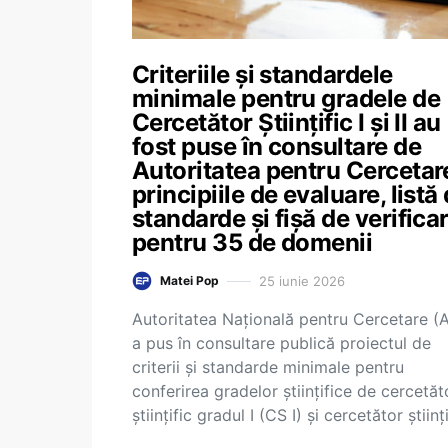
Criteriile și standardele
minimale pentru gradele de
Cercetător Științific I și II au
fost puse în consultare de
Autoritatea pentru Cercetar
principiile de evaluare, listă
standarde și fișă de verifica
pentru 35 de domenii
25 iunie 2026
Matei Pop
Autoritatea Națională pentru Cercetare 
a pus în consultare publică proiectul de
criterii și standarde minimale pentru
conferirea gradelor științifice de cercetăt
științific gradul I (CS I) și cercetător științ