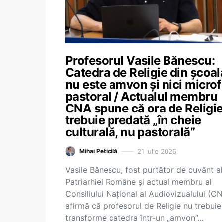
Profesorul Vasile Bănescu:
Catedra de Religie din școal
nu este amvon și nici micro
pastoral / Actualul membru
CNA spune că ora de Religi
trebuie predată „în cheie
culturală, nu pastorală”
21 iulie 2026
Mihai Peticilă
Vasile Bănescu, fost purtător de cuvânt a
Patriarhiei Române și actual membru al
Consiliului Național al Audiovizualului (CN
afirmă că profesorul de Religie nu trebuie
transforme catedra într-un „amvon”…