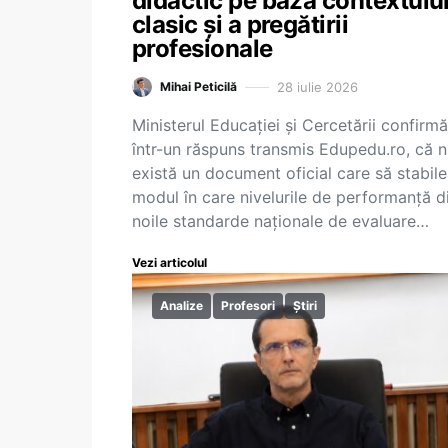
didactic pe baza contextulu
clasic și a pregătirii
profesionale
28 iulie 2026
Mihai Peticilă
Ministerul Educației și Cercetării confirmă
într-un răspuns transmis Edupedu.ro, că 
există un document oficial care să stabil
modul în care nivelurile de performanță d
noile standarde naționale de evaluare…
Vezi articolul
Analize
Profesori
Știri