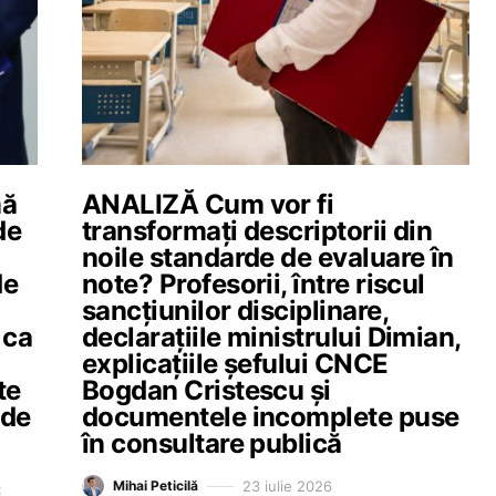
mă
ANALIZĂ Cum vor fi
de
transformați descriptorii din
noile standarde de evaluare în
de
note? Profesorii, între riscul
sancțiunilor disciplinare,
 ca
declarațiile ministrului Dimian,
explicațiile șefului CNCE
te
Bogdan Cristescu și
 de
documentele incomplete puse
în consultare publică
23 iulie 2026
Mihai Peticilă