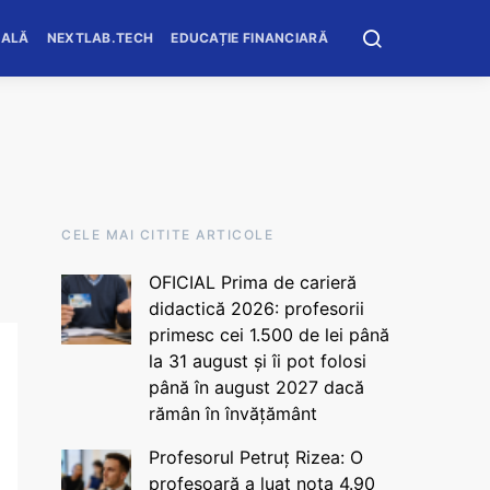
OALĂ
NEXTLAB.TECH
EDUCAȚIE FINANCIARĂ
CELE MAI CITITE ARTICOLE
OFICIAL Prima de carieră
didactică 2026: profesorii
primesc cei 1.500 de lei până
la 31 august și îi pot folosi
până în august 2027 dacă
rămân în învățământ
Profesorul Petruț Rizea: O
profesoară a luat nota 4.90