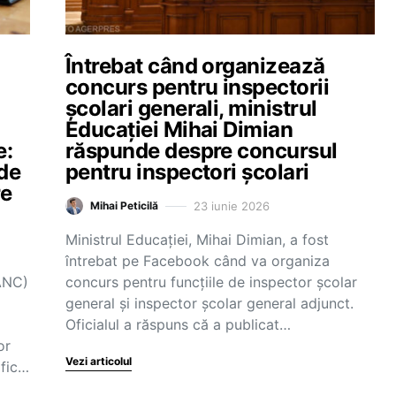
Întrebat când organizează
concurs pentru inspectorii
școlari generali, ministrul
Educației Mihai Dimian
e:
răspunde despre concursul
 de
pentru inspectori școlari
re
23 iunie 2026
Mihai Peticilă
Ministrul Educației, Mihai Dimian, a fost
întrebat pe Facebook când va organiza
(ANC)
concurs pentru funcțiile de inspector școlar
general și inspector școlar general adjunct.
Oficialul a răspuns că a publicat…
or
Vezi articolul
ific…