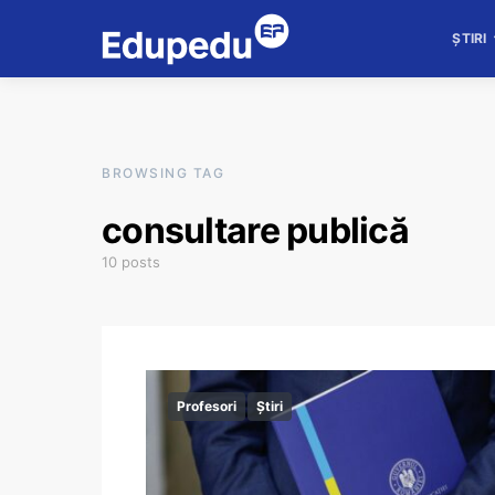
ȘTIRI
BROWSING TAG
consultare publică
10 posts
Profesori
Știri