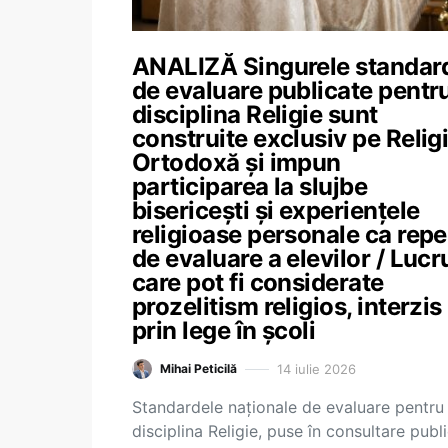
ANALIZĂ Singurele standar
de evaluare publicate pentr
disciplina Religie sunt
construite exclusiv pe Relig
Ortodoxă și impun
participarea la slujbe
bisericești și experiențele
religioase personale ca repe
de evaluare a elevilor / Lucr
care pot fi considerate
prozelitism religios, interzis
prin lege în școli
14 iulie 2026
Mihai Peticilă
Standardele naționale de evaluare pentru
disciplina Religie, puse în consultare publ