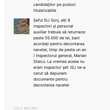
candidaților pe posturi
titularizabile
Șeful ISJ Gorj, alți 8
inspectori și personal
auxiliar trebuie să returneze
peste 55.000 de lei, bani
acordați pentru decontarea
navetei, timp de peste un an
/ Inspectorul general, Marian
Staicu: La vremea aceea nu
eram inspector șef. ISJ ne-a
cerut să depunem
documente pentru
decontarea navetei
CELE MAI NOI