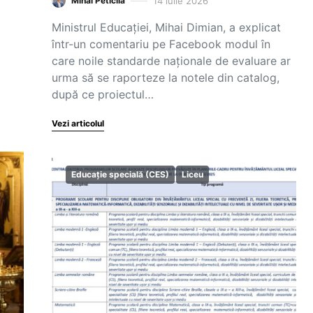
14 iulie 2026
Mihai Peticilă
Ministrul Educației, Mihai Dimian, a explicat
într-un comentariu pe Facebook modul în
care noile standarde naționale de evaluare ar
urma să se raporteze la notele din catalog,
după ce proiectul…
Vezi articolul
Educație specială (CES)
Liceu