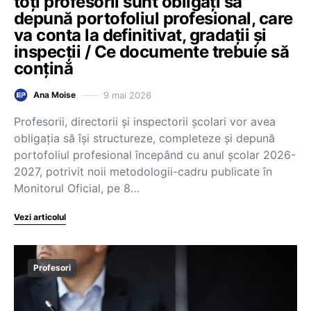
toți profesorii sunt obligați să
depună portofoliul profesional, care
va conta la definitivat, gradații și
inspecții / Ce documente trebuie să
conțină
9 mai 2026
Ana Moise
Profesorii, directorii și inspectorii școlari vor avea
obligația să își structureze, completeze și depună
portofoliul profesional începând cu anul școlar 2026-
2027, potrivit noii metodologii-cadru publicate în
Monitorul Oficial, pe 8…
Vezi articolul
Profesori