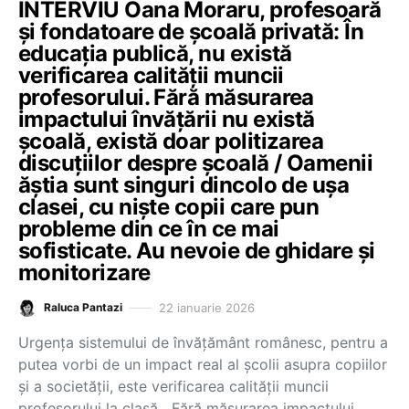
INTERVIU Oana Moraru, profesoară
și fondatoare de școală privată: În
educația publică, nu există
verificarea calității muncii
profesorului. Fără măsurarea
impactului învățării nu există
școală, există doar politizarea
discuțiilor despre școală / Oamenii
ăștia sunt singuri dincolo de ușa
clasei, cu niște copii care pun
probleme din ce în ce mai
sofisticate. Au nevoie de ghidare și
monitorizare
22 ianuarie 2026
Raluca Pantazi
Urgența sistemului de învățământ românesc, pentru a
putea vorbi de un impact real al școlii asupra copiilor
și a societății, este verificarea calității muncii
profesorului la clasă. „Fără măsurarea impactului…