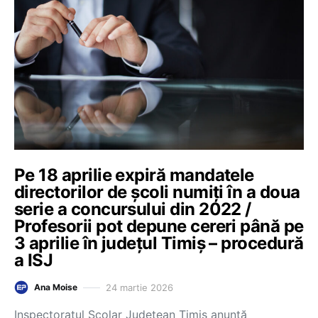
Pe 18 aprilie expiră mandatele
directorilor de școli numiți în a doua
serie a concursului din 2022 /
Profesorii pot depune cereri până pe
3 aprilie în județul Timiș – procedură
a ISJ
24 martie 2026
Ana Moise
Inspectoratul Școlar Județean Timiș anunță