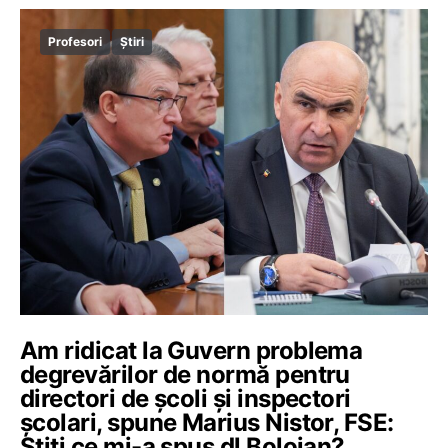
Profesori
Știri
Am ridicat la Guvern problema
degrevărilor de normă pentru
directori de școli și inspectori
școlari, spune Marius Nistor, FSE:
Știți ce mi-a spus dl Bolojan?