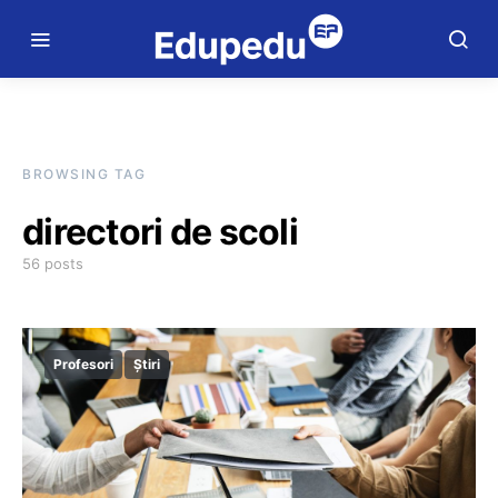
BROWSING TAG
directori de scoli
56 posts
Profesori
Știri