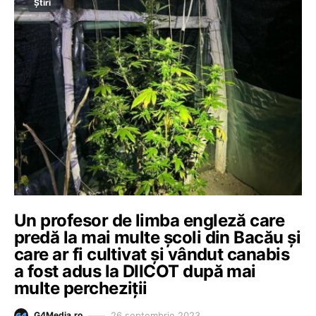
Știri
Un profesor de limba engleză care
predă la mai multe școli din Bacău și
care ar fi cultivat și vândut canabis
a fost adus la DIICOT după mai
multe percheziții
26 septembrie 2023
G4Media.ro