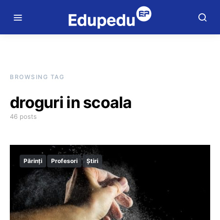
BROWSING TAG
droguri in scoala
46 posts
Părinți
Profesori
Știri