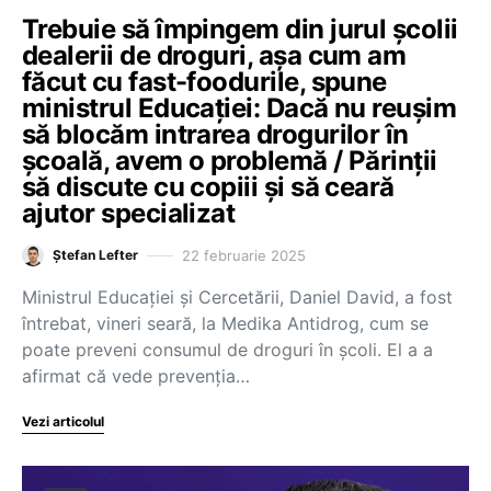
Trebuie să împingem din jurul școlii
dealerii de droguri, așa cum am
făcut cu fast-foodurile, spune
ministrul Educației: Dacă nu reuşim
să blocăm intrarea drogurilor în
școală, avem o problemă / Părinții
să discute cu copiii și să ceară
ajutor specializat
22 februarie 2025
Ștefan Lefter
Ministrul Educaţiei și Cercetării, Daniel David, a fost
întrebat, vineri seară, la Medika Antidrog, cum se
poate preveni consumul de droguri în şcoli. El a a
afirmat că vede prevenția…
Vezi articolul