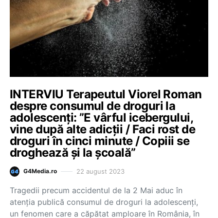
INTERVIU Terapeutul Viorel Roman
despre consumul de droguri la
adolescenți: ”E vârful icebergului,
vine după alte adicții / Faci rost de
droguri în cinci minute / Copiii se
droghează și la școală”
22 august 2023
G4Media.ro
Tragedii precum accidentul de la 2 Mai aduc în
atenția publică consumul de droguri la adolescenți,
un fenomen care a căpătat amploare în România, în