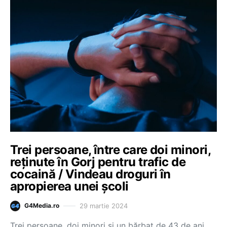
Trei persoane, între care doi minori,
reţinute în Gorj pentru trafic de
cocaină / Vindeau droguri în
apropierea unei școli
29 martie 2024
G4Media.ro
Trei persoane, doi minori şi un bărbat de 43 de ani,