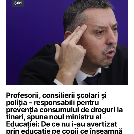
Știri
Profesorii, consilierii școlari și
poliția – responsabili pentru
prevenția consumului de droguri la
tineri, spune noul ministru al
Educației: De ce nu i-au avertizat
prin educație pe copii ce înseamnă