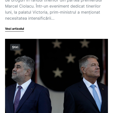
de droguri în rândul tinerilor din partea premierului
Marcel Ciolacu. Într-un eveniment dedicat tinerilor
luni, la palatul Victoria, prim-ministrul a menționat
necesitatea intensificării…
Vezi articolul
Știri