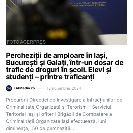
Percheziții de amploare în Iași,
București și Galați, într-un dosar de
trafic de droguri în școli. Elevi și
studenți – printre traficanți
18 noiembrie 2024
G4Media.ro
Procurorii Direcției de Investigare a Infracțiunilor de
Criminalitate Organizată și Terorism – Serviciul
Teritorial Iași și ofițerii Brigăzii de Combatere a
Criminalității Organizate Iași efectuează, luni
dimineață, 50 de percheziții…