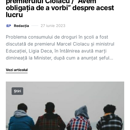
premierului Ciolacu / “Avem
obligația de a vorbi” despre acest
lucru
27 iunie 2023
Redacția
Problema consumului de droguri în școli a fost
discutată de premierul Marcel Ciolacu și ministrul
Educației, Ligia Deca, în întâlnirea avută marți
dimineață la Minister, după cum a anunțat șeful…
Vezi articolul
Știri