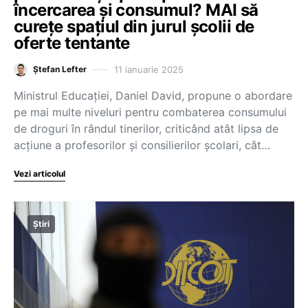
încercarea și consumul? MAI să
curețe spațiul din jurul școlii de
oferte tentante
11 ianuarie 2025
Ștefan Lefter
Ministrul Educației, Daniel David, propune o abordare
pe mai multe niveluri pentru combaterea consumului
de droguri în rândul tinerilor, criticând atât lipsa de
acțiune a profesorilor și consilierilor școlari, cât…
Vezi articolul
Știri