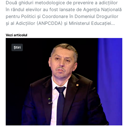
Două ghiduri metodologice de prevenire a adicțiilor
în rândul elevilor au fost lansate de Agenția Națională
pentru Politici și Coordonare în Domeniul Drogurilor
și al Adicțiilor (ANPCDDA) și Ministerul Educației…
Vezi articolul
Știri