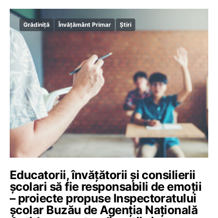
Grădiniță
Învățământ Primar
Știri
Educatorii, învățătorii și consilierii
școlari să fie responsabili de emoții
– proiecte propuse Inspectoratului
școlar Buzău de Agenția Națională