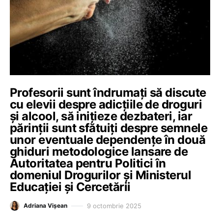
Profesorii sunt îndrumați să discute
cu elevii despre adicțiile de droguri
și alcool, să inițieze dezbateri, iar
părinții sunt sfătuiți despre semnele
unor eventuale dependențe în două
ghiduri metodologice lansare de
Autoritatea pentru Politici în
domeniul Drogurilor și Ministerul
Educației și Cercetării
9 octombrie 2025
Adriana Vișean