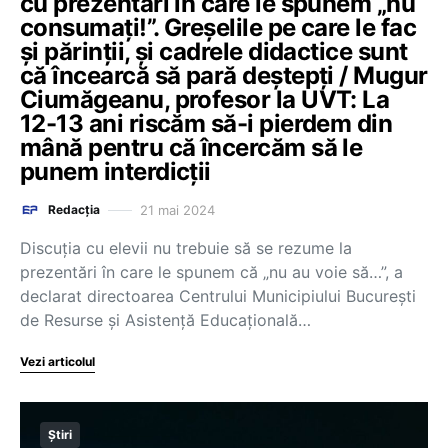
cu prezentări în care le spunem „nu
consumați!”. Greșelile pe care le fac
și părinții, și cadrele didactice sunt
că încearcă să pară deștepți / Mugur
Ciumăgeanu, profesor la UVT: La
12-13 ani riscăm să-i pierdem din
mână pentru că încercăm să le
punem interdicții
21 mai 2024
Redacția
Discuția cu elevii nu trebuie să se rezume la
prezentări în care le spunem că „nu au voie să…”, a
declarat directoarea Centrului Municipiului București
de Resurse și Asistență Educațională…
Vezi articolul
Știri