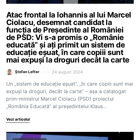
Atac frontal la Iohannis al lui Marcel
Ciolacu, desemnat candidat la
funcția de Președinte al României
de PSD: Vi s-a promis o „Românie
educată” și ați primit un sistem de
educație eșuat, în care copiii sunt
mai expuși la droguri decât la carte
24 august 2024
Ștefan Lefter
Un „sistem de educație eșuat”, „în care copiii sunt mai
expuși la droguri, decât la carte” – așa a catalogat
prim-ministrul Marcel Ciolacu (PSD) proiectul
„România Educată” al președintelui Klaus…
Vezi articolul