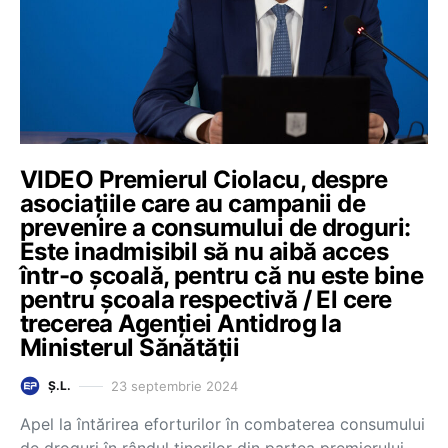
VIDEO Premierul Ciolacu, despre
asociațiile care au campanii de
prevenire a consumului de droguri:
Este inadmisibil să nu aibă acces
într-o școală, pentru că nu este bine
pentru școala respectivă / El cere
trecerea Agenției Antidrog la
Ministerul Sănătății
23 septembrie 2024
Ș.L.
Apel la întărirea eforturilor în combaterea consumului