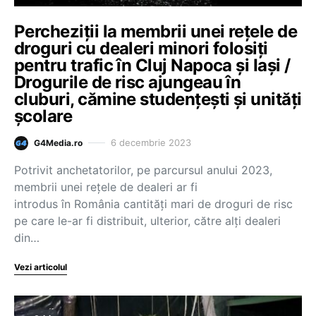
Percheziții la membrii unei rețele de
droguri cu dealeri minori folosiți
pentru trafic în Cluj Napoca și Iași /
Drogurile de risc ajungeau în
cluburi, cămine studențești și unități
școlare
6 decembrie 2023
G4Media.ro
Potrivit anchetatorilor, pe parcursul anului 2023,
membrii unei rețele de dealeri ar fi
introdus în România cantități mari de droguri de risc
pe care le-ar fi distribuit, ulterior, către alți dealeri
din…
Vezi articolul