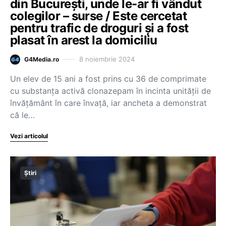
din București, unde le-ar fi vândut
colegilor – surse / Este cercetat
pentru trafic de droguri și a fost
plasat în arest la domiciliu
8 noiembrie 2024
G4Media.ro
Un elev de 15 ani a fost prins cu 36 de comprimate
cu substanţa activă clonazepam în incinta unităţii de
învăţământ în care învaţă, iar ancheta a demonstrat
că le…
Vezi articolul
Știri