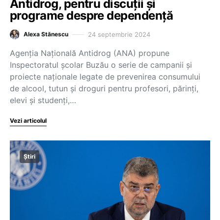
Antidrog, pentru discuții și
programe despre dependență
24 septembrie 2024
Alexa Stănescu
Agenția Națională Antidrog (ANA) propune
Inspectoratul școlar Buzău o serie de campanii și
proiecte naționale legate de prevenirea consumului
de alcool, tutun și droguri pentru profesori, părinți,
elevi și studenți,…
Vezi articolul
Știri