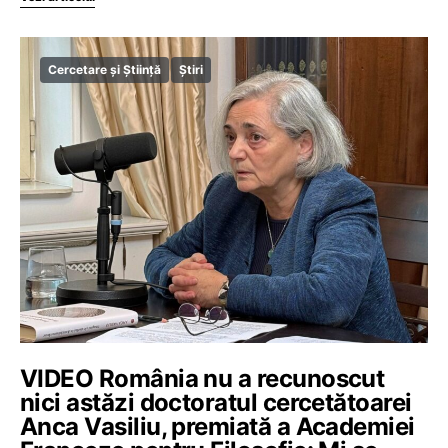
Cercetare și Știință
Știri
VIDEO România nu a recunoscut
nici astăzi doctoratul cercetătoarei
Anca Vasiliu, premiată a Academiei