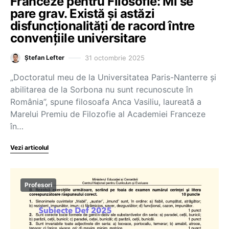
Franceze pentru Filosofie: Mi se
pare grav. Există și astăzi
disfuncționalități de racord între
convențiile universitare
31 octombrie 2025
Ștefan Lefter
„Doctoratul meu de la Universitatea Paris-Nanterre și
abilitarea de la Sorbona nu sunt recunoscute în
România”, spune filosoafa Anca Vasiliu, laureată a
Marelui Premiu de Filozofie al Academiei Franceze
în…
Vezi articolul
Profesori