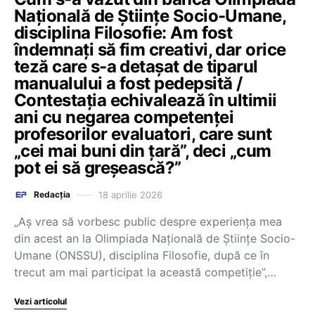
Națională de Științe Socio-Umane,
disciplina Filosofie: Am fost
îndemnați să fim creativi, dar orice
teză care s-a detașat de tiparul
manualului a fost pedepsită /
Contestația echivalează în ultimii
ani cu negarea competenței
profesorilor evaluatori, care sunt
„cei mai buni din țară”, deci „cum
pot ei să greșească?”
18 aprilie 2026
Redacția
„Aș vrea să vorbesc public despre experiența mea
din acest an la Olimpiada Națională de Științe Socio-
Umane (ONSSU), disciplina Filosofie, după ce în
trecut am mai participat la această competiție”,…
Vezi articolul