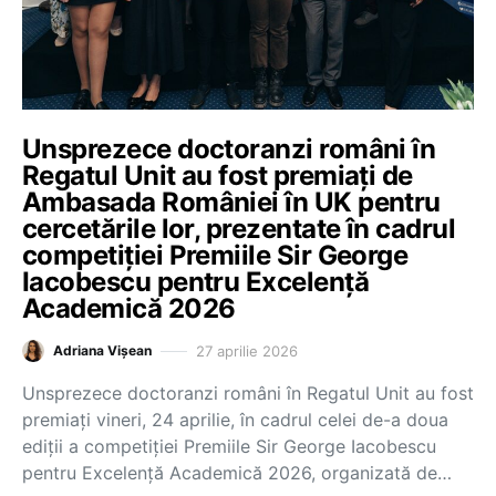
Unsprezece doctoranzi români în
Regatul Unit au fost premiați de
Ambasada României în UK pentru
cercetările lor, prezentate în cadrul
competiției Premiile Sir George
Iacobescu pentru Excelență
Academică 2026
27 aprilie 2026
Adriana Vișean
Unsprezece doctoranzi români în Regatul Unit au fost
premiați vineri, 24 aprilie, în cadrul celei de-a doua
ediții a competiției Premiile Sir George Iacobescu
pentru Excelență Academică 2026, organizată de…