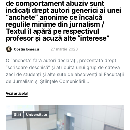
de comportament abuziv sunt
indicați drept autori generici ai unei
“anchete” anonime ce încalcă
regulile minime din jurnalism /
Textul îl apără pe respectivul
profesor și acuză alte “interese”
27 martie 2023
Costin Ionescu
O “anchetă” fără autori declarați, prezentată drept
“scrisoare deschisă” și atribuită unui grup de câteva
zeci de studenți și alte sute de absolvenți ai Facultății
de Jurnalism și Științele Comunicării…
Vezi articolul
Știri
Universitate