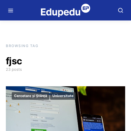
BROWSING TAG
fjsc
23 posts
Cercetare și Știință
Universitate