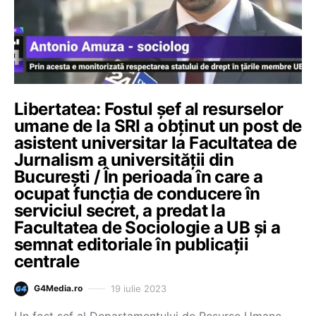
Libertatea: Fostul șef al resurselor
umane de la SRI a obținut un post de
asistent universitar la Facultatea de
Jurnalism a universității din
București / În perioada în care a
ocupat funcția de conducere în
serviciul secret, a predat la
Facultatea de Sociologie a UB și a
semnat editoriale în publicații
centrale
19 iulie 2023
G4Media.ro
Un fost șef al Departamentului de Resurse Umane