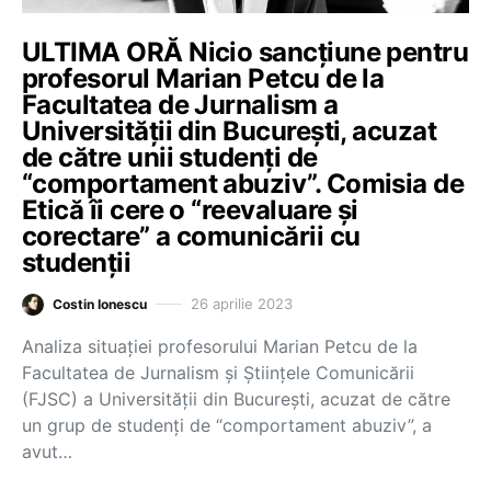
ULTIMA ORĂ Nicio sancțiune pentru
profesorul Marian Petcu de la
Facultatea de Jurnalism a
Universității din București, acuzat
de către unii studenți de
“comportament abuziv”. Comisia de
Etică îi cere o “reevaluare și
corectare” a comunicării cu
studenții
26 aprilie 2023
Costin Ionescu
Analiza situației profesorului Marian Petcu de la
Facultatea de Jurnalism și Științele Comunicării
(FJSC) a Universității din București, acuzat de către
un grup de studenți de “comportament abuziv”, a
avut…