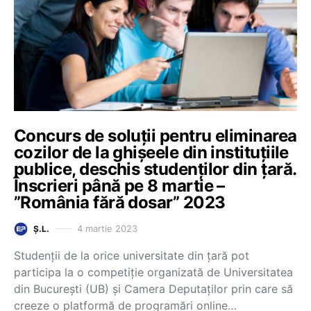
Concurs de soluții pentru eliminarea
cozilor de la ghișeele din instituțiile
publice, deschis studenților din țară.
Înscrieri până pe 8 martie –
”România fără dosar” 2023
4 martie 2023
Ș.L.
Studenții de la orice universitate din țară pot
participa la o competiție organizată de Universitatea
din București (UB) și Camera Deputaților prin care să
creeze o platformă de programări online…