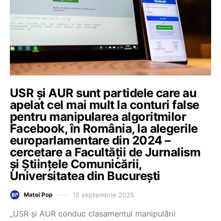
USR și AUR sunt partidele care au
apelat cel mai mult la conturi false
pentru manipularea algoritmilor
Facebook, în România, la alegerile
europarlamentare din 2024 –
cercetare a Facultății de Jurnalism
și Științele Comunicării,
Universitatea din București
15 septembrie 2025
Matei Pop
„USR și AUR conduc clasamentul manipulării