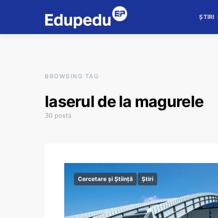
ȘTIRI
BROWSING TAG
laserul de la magurele
30 posts
Cercetare și Știință
Știri