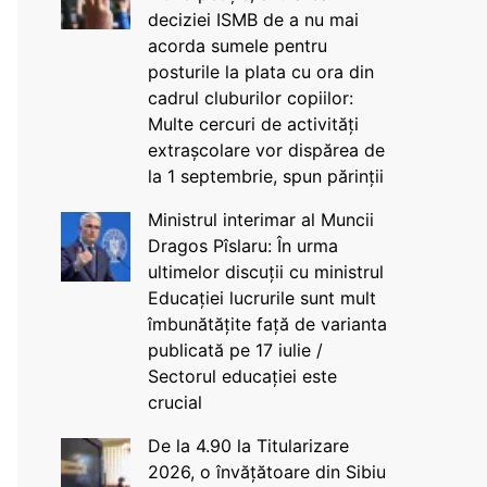
deciziei ISMB de a nu mai
acorda sumele pentru
posturile la plata cu ora din
cadrul cluburilor copiilor:
Multe cercuri de activități
extrașcolare vor dispărea de
la 1 septembrie, spun părinții
Ministrul interimar al Muncii
Dragos Pîslaru: În urma
ultimelor discuții cu ministrul
Educației lucrurile sunt mult
îmbunătățite față de varianta
publicată pe 17 iulie /
Sectorul educației este
crucial
De la 4.90 la Titularizare
2026, o învățătoare din Sibiu