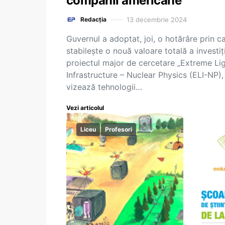
companii americane
13 decembrie 2024
Redacția
Guvernul a adoptat, joi, o hotărâre prin c
stabilește o nouă valoare totală a investiți
proiectul major de cercetare „Extreme Li
Infrastructure – Nuclear Physics (ELI-NP),
vizează tehnologii…
Vezi articolul
Liceu
Profesori