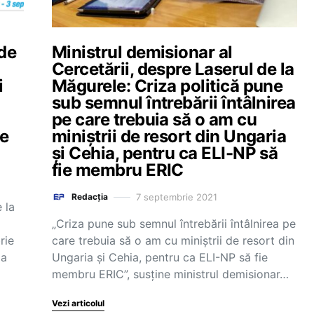
 de
Ministrul demisionar al
Cercetării, despre Laserul de la
i
Măgurele: Criza politică pune
sub semnul întrebării întâlnirea
pe care trebuia să o am cu
se
miniștrii de resort din Ungaria
și Cehia, pentru ca ELI-NP să
fie membru ERIC
7 septembrie 2021
Redacția
 la
„Criza pune sub semnul întrebării întâlnirea pe
rie
care trebuia să o am cu miniștrii de resort din
ia
Ungaria și Cehia, pentru ca ELI-NP să fie
membru ERIC”, susține ministrul demisionar…
Vezi articolul