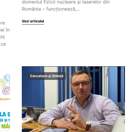
domeniul fizicii nucleare și laserelor din
România – funcționează,…
Vezi articolul
are
ei în
ght
 ce
Cercetare și Știință