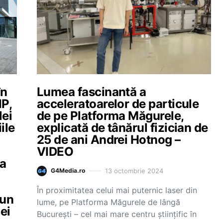
în
Lumea fascinantă a
NP,
acceleratoarelor de particule
lei
de pe Platforma Măgurele,
ile
explicată de tânărul fizician de
25 de ani Andrei Hotnog –
VIDEO
ia
13 octombrie 2024
G4Media.ro
În proximitatea celui mai puternic laser din
 un
lume, pe Platforma Măgurele de lângă
ei
București – cel mai mare centru științific în