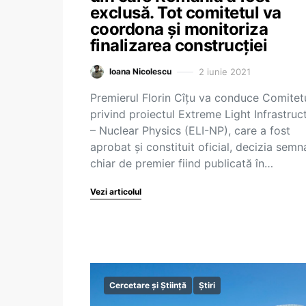
exclusă. Tot comitetul va
coordona și monitoriza
finalizarea construcției
2 iunie 2021
Ioana Nicolescu
Premierul Florin Cîțu va conduce Comitet
privind proiectul Extreme Light Infrastruc
– Nuclear Physics (ELI-NP), care a fost
aprobat și constituit oficial, decizia semn
chiar de premier fiind publicată în…
Vezi articolul
Cercetare și Știință
Știri