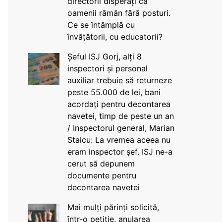
directorii disperați că
oamenii rămân fără posturi.
Ce se întâmplă cu
învățătorii, cu educatorii?
Șeful ISJ Gorj, alți 8
inspectori și personal
auxiliar trebuie să returneze
peste 55.000 de lei, bani
acordați pentru decontarea
navetei, timp de peste un an
/ Inspectorul general, Marian
Staicu: La vremea aceea nu
eram inspector șef. ISJ ne-a
cerut să depunem
documente pentru
decontarea navetei
Mai mulți părinți solicită,
într-o petiție, anularea