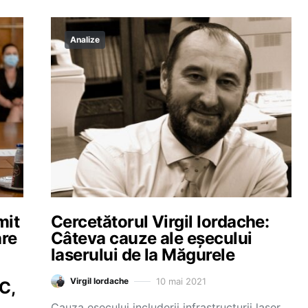
Analize
mit
Cercetătorul Virgil Iordache:
are
Câteva cauze ale eşecului
laserului de la Măgurele
10 mai 2021
Virgil Iordache
C,
Cauza eşecului includerii infrastructurii laser