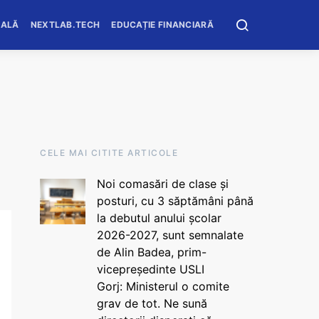
OALĂ
NEXTLAB.TECH
EDUCAȚIE FINANCIARĂ
CELE MAI CITITE ARTICOLE
Noi comasări de clase și
posturi, cu 3 săptămâni până
la debutul anului școlar
2026-2027, sunt semnalate
de Alin Badea, prim-
vicepreședinte USLI
Gorj: Ministerul o comite
grav de tot. Ne sună