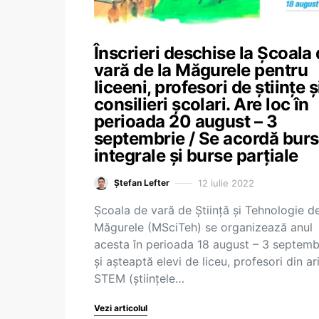
Înscrieri deschise la Școala
vară de la Măgurele pentru
liceeni, profesori de științe ș
consilieri școlari. Are loc în
perioada 20 august – 3
septembrie / Se acordă bur
integrale și burse parțiale
12 iulie 2022
Ștefan Lefter
Școala de vară de Știință și Tehnologie de
Măgurele (MSciTeh) se organizează anul
acesta în perioada 18 august – 3 septemb
și așteaptă elevi de liceu, profesori din ar
STEM (științele…
Vezi articolul