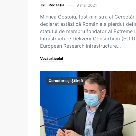
9 mai 2021
Redacția
Mihnea Costoiu, fost ministru al Cercetării
declarat astăzi că România a pierdut defin
statutul de membru fondator al Extreme 
Infrastructure Delivery Consortium (ELI D
European Research Infrastructure…
Vezi articolul
Cercetare și Știință