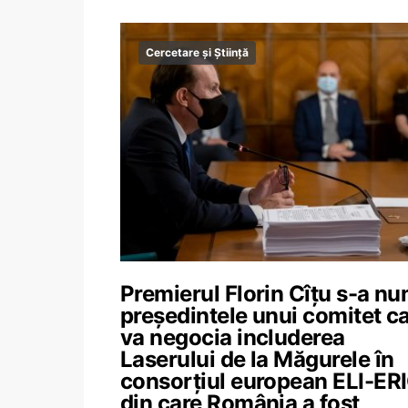
Cercetare și Știință
Premierul Florin Cîțu s-a nu
președintele unui comitet c
va negocia includerea
Laserului de la Măgurele în
consorțiul european ELI-ERI
din care România a fost