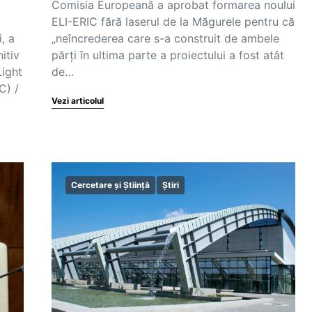
Comisia Europeană a aprobat formarea noului
ELI-ERIC fără laserul de la Măgurele pentru că
, a
„neîncrederea care s-a construit de ambele
itiv
părți în ultima parte a proiectului a fost atât
Light
de…
C) /
Vezi articolul
Cercetare și Știință
Știri