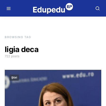
BROWSING TAG
ligia deca
722 posts
Știri