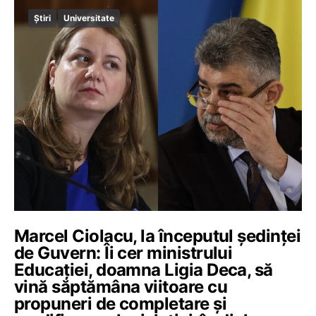
Știri
Universitate
Marcel Ciolacu, la începutul ședinței
de Guvern: Îi cer ministrului
Educației, doamna Ligia Deca, să
vină săptămâna viitoare cu
propuneri de completare și