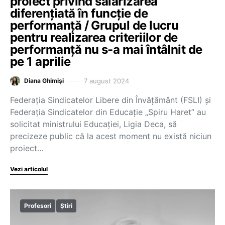
proiect privind salarizarea
diferențiată în funcție de
performanță / Grupul de lucru
pentru realizarea criteriilor de
performanță nu s-a mai întâlnit de
pe 1 aprilie
7 august 2024
Diana Ghimiși
Federația Sindicatelor Libere din Învățământ (FSLI) și
Federația Sindicatelor din Educație „Spiru Haret” au
solicitat ministrului Educației, Ligia Deca, să
precizeze public că la acest moment nu există niciun
proiect…
Vezi articolul
Profesori
Știri