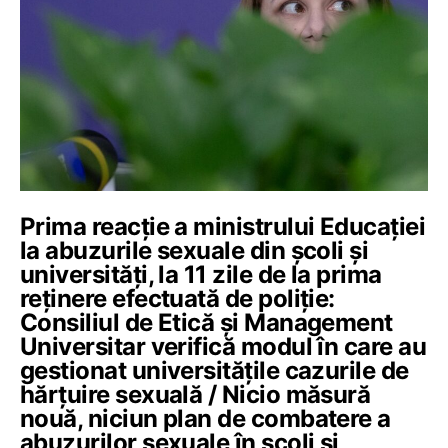
Prima reacție a ministrului Educației
la abuzurile sexuale din școli și
universități, la 11 zile de la prima
reținere efectuată de poliție:
Consiliul de Etică și Management
Universitar verifică modul în care au
gestionat universitățile cazurile de
hărțuire sexuală / Nicio măsură
nouă, niciun plan de combatere a
abuzurilor sexuale în școli și