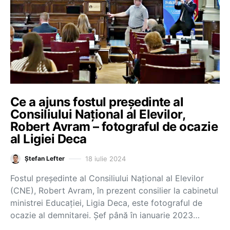
Ce a ajuns fostul președinte al
Consiliului Național al Elevilor,
Robert Avram – fotograful de ocazie
al Ligiei Deca
18 iulie 2024
Ștefan Lefter
Fostul președinte al Consiliului Național al Elevilor
(CNE), Robert Avram, în prezent consilier la cabinetul
ministrei Educației, Ligia Deca, este fotograful de
ocazie al demnitarei. Șef până în ianuarie 2023…