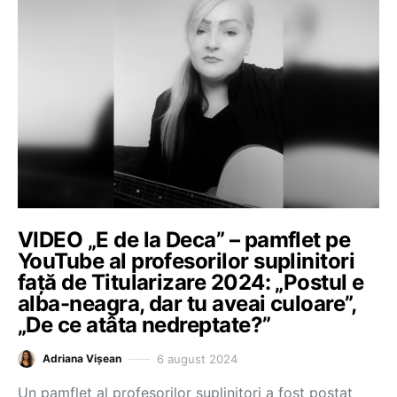
VIDEO „E de la Deca” – pamflet pe
YouTube al profesorilor suplinitori
față de Titularizare 2024: „Postul e
alba-neagra, dar tu aveai culoare”,
„De ce atâta nedreptate?”
6 august 2024
Adriana Vișean
Un pamflet al profesorilor suplinitori a fost postat