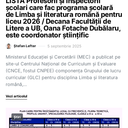
LISTĂ Profesorii și inspectorii
școlari care fac programa școlară
de Limba și literatura română pentru
liceu 2026 / Decana Facultății de
Litere a UB, Oana Fotache Dubălaru,
este coordonator științific
5 septembrie 2025
Ștefan Lefter
Ministerul Educației și Cercetării (MEC) a publicat pe
site-ul Centrului Național de Curriculum și Evaluare
(CNCE, fostul CNPEE) componența Grupului de lucru
curricular (GLC) pentru disciplina Limba și literatura
română,…
Vezi articolul
Știri