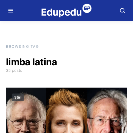
BROWSING TAG
limba latina
35 posts
Știri