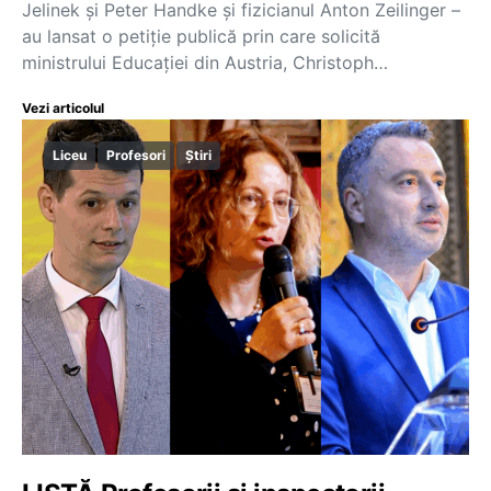
Jelinek și Peter Handke și fizicianul Anton Zeilinger –
au lansat o petiție publică prin care solicită
ministrului Educației din Austria, Christoph…
Vezi articolul
Liceu
Profesori
Știri