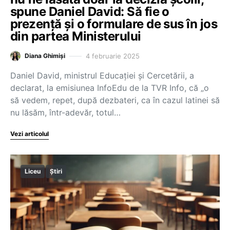
spune Daniel David: Să fie o
prezență și o formulare de sus în jos
din partea Ministerului
4 februarie 2025
Diana Ghimiși
Daniel David, ministrul Educației și Cercetării, a
declarat, la emisiunea InfoEdu de la TVR Info, că „o
să vedem, repet, după dezbateri, ca în cazul latinei să
nu lăsăm, într-adevăr, totul…
Vezi articolul
Liceu
Știri