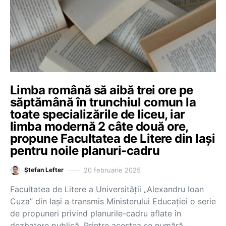
Limba română să aibă trei ore pe
săptămână în trunchiul comun la
toate specializările de liceu, iar
limba modernă 2 câte două ore,
propune Facultatea de Litere din Iași
pentru noile planuri-cadru
20 februarie 2025
Ștefan Lefter
Facultatea de Litere a Universității „Alexandru Ioan
Cuza” din Iași a transmis Ministerului Educației o serie
de propuneri privind planurile-cadru aflate în
dezbatere publică. Printre acestea se numără