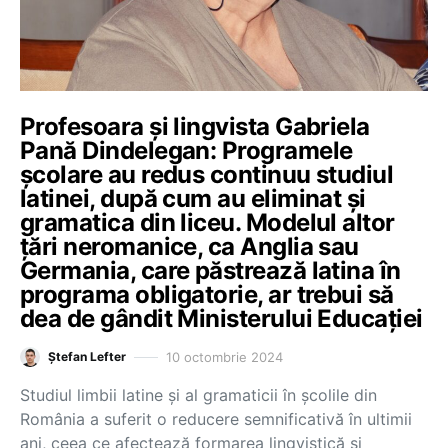
Profesoara și lingvista Gabriela
Pană Dindelegan: Programele
școlare au redus continuu studiul
latinei, după cum au eliminat și
gramatica din liceu. Modelul altor
țări neromanice, ca Anglia sau
Germania, care păstrează latina în
programa obligatorie, ar trebui să
dea de gândit Ministerului Educației
10 octombrie 2024
Ștefan Lefter
Studiul limbii latine și al gramaticii în școlile din
România a suferit o reducere semnificativă în ultimii
ani, ceea ce afectează formarea lingvistică și