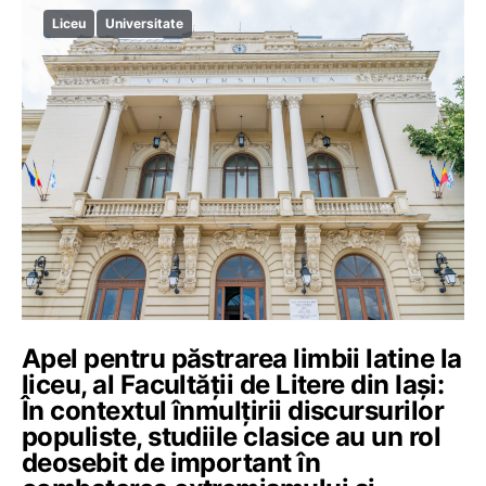
Liceu
Universitate
Apel pentru păstrarea limbii latine la
liceu, al Facultății de Litere din Iași:
În contextul înmulțirii discursurilor
populiste, studiile clasice au un rol
deosebit de important în