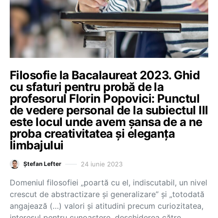
Filosofie la Bacalaureat 2023. Ghid
cu sfaturi pentru probă de la
profesorul Florin Popovici: Punctul
de vedere personal de la subiectul III
este locul unde avem șansa de a ne
proba creativitatea și eleganța
limbajului
24 iunie 2023
Ștefan Lefter
Domeniul filosofiei „poartă cu el, indiscutabil, un nivel
crescut de abstractizare și generalizare” și „totodată
angajează (…) valori și atitudini precum curiozitatea,
interesul pentru cunoaștere, deschiderea către