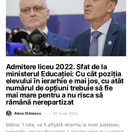
Admitere liceu 2022. Sfat de la
ministerul Educației: Cu cât poziția
elevului în ierarhie e mai jos, cu atât
numărul de opțiuni trebuie să fie
mai mare pentru a nu risca să
rămână nerepartizat
30 iunie 2022
Alexa Stănescu
Mâine, 1 iulie, va fi afișată ierarhia la nivel județean,
respectiv cea pe București a elevilor care au susținut