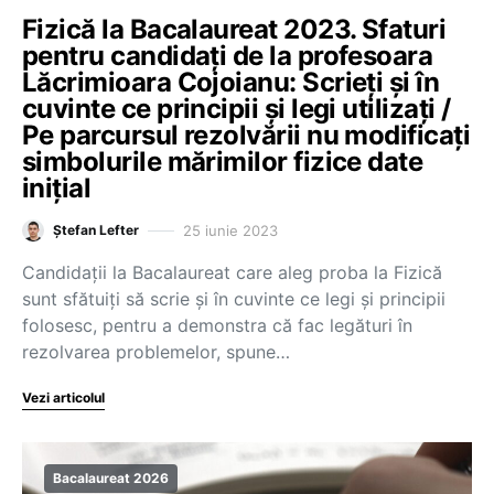
Fizică la Bacalaureat 2023. Sfaturi
pentru candidați de la profesoara
Lăcrimioara Cojoianu: Scrieți și în
cuvinte ce principii și legi utilizați /
Pe parcursul rezolvării nu modificați
simbolurile mărimilor fizice date
inițial
25 iunie 2023
Ștefan Lefter
Candidații la Bacalaureat care aleg proba la Fizică
sunt sfătuiți să scrie și în cuvinte ce legi și principii
folosesc, pentru a demonstra că fac legături în
rezolvarea problemelor, spune…
Vezi articolul
Bacalaureat 2026