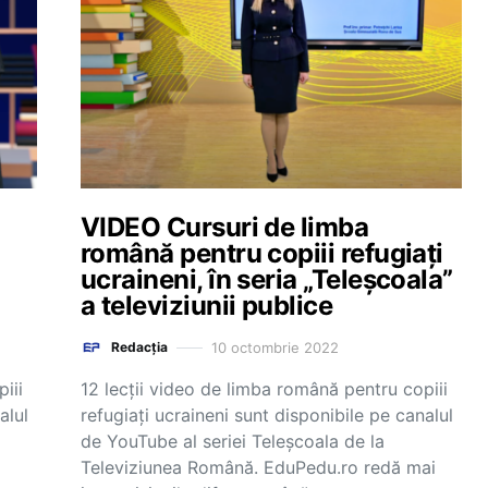
VIDEO Cursuri de limba
română pentru copiii refugiați
ucraineni, în seria „Teleșcoala”
a televiziunii publice
10 octombrie 2022
Redacția
iii
12 lecții video de limba română pentru copiii
alul
refugiați ucraineni sunt disponibile pe canalul
de YouTube al seriei Teleșcoala de la
Televiziunea Română. EduPedu.ro redă mai