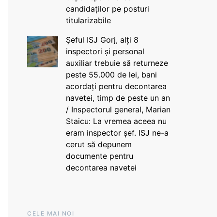
candidaților pe posturi
titularizabile
Șeful ISJ Gorj, alți 8
inspectori și personal
auxiliar trebuie să returneze
peste 55.000 de lei, bani
acordați pentru decontarea
navetei, timp de peste un an
/ Inspectorul general, Marian
Staicu: La vremea aceea nu
eram inspector șef. ISJ ne-a
cerut să depunem
documente pentru
decontarea navetei
CELE MAI NOI