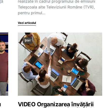
ță
realizate în cadrul programului de emisiuni
Teleșcoala alte Televiziunii Române (TVR),
pentru primul…
Vezi articolul
Știri
u
VIDEO Organizarea învățării