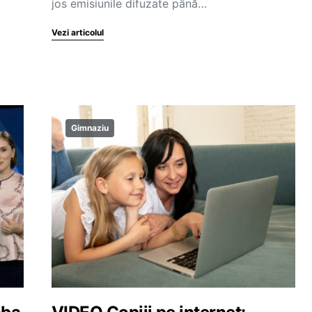
jos emisiunile difuzate până…
Vezi articolul
Gimnaziu