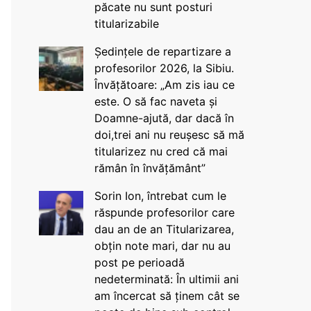
păcate nu sunt posturi
titularizabile
Ședințele de repartizare a
profesorilor 2026, la Sibiu.
Învățătoare: „Am zis iau ce
este. O să fac naveta și
Doamne-ajută, dar dacă în
doi,trei ani nu reușesc să mă
titularizez nu cred că mai
rămân în învățământ”
Sorin Ion, întrebat cum le
răspunde profesorilor care
dau an de an Titularizarea,
obțin note mari, dar nu au
post pe perioadă
nedeterminată: În ultimii ani
am încercat să ținem cât se