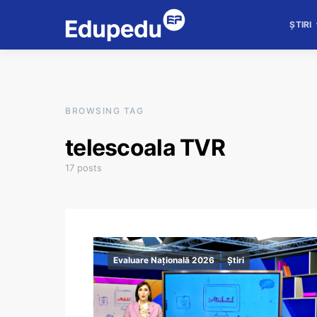
ȘTIRI
BROWSING TAG
telescoala TVR
17 posts
Evaluare Națională 2026
Știri