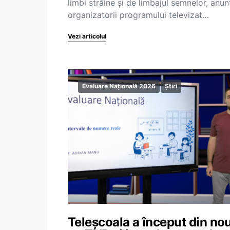
limbi străine și de limbajul semnelor, anun
organizatorii programului televizat…
Vezi articolul
Evaluare Națională 2026
Știri
Teleșcoala a început din no