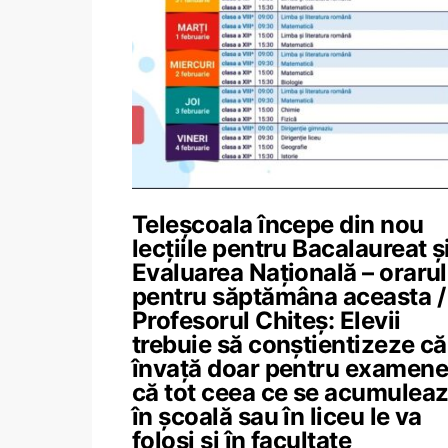
Teleșcoala începe din nou
lecțiile pentru Bacalaureat ș
Evaluarea Națională – orarul
pentru săptămâna aceasta /
Profesorul Chiteș: Elevii
trebuie să conștientizeze că
învață doar pentru examene
că tot ceea ce se acumulea
în școală sau în liceu le va
folosi și în facultate