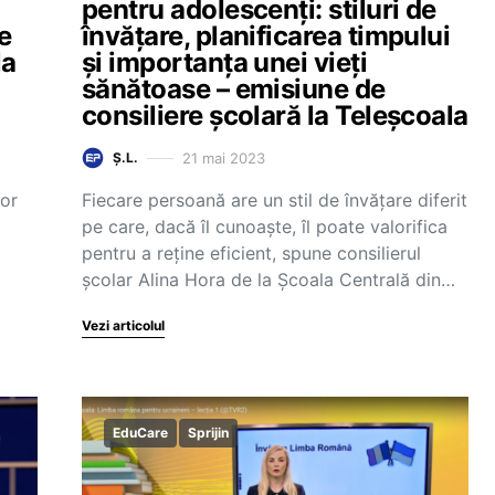
pentru adolescenți: stiluri de
e
învățare, planificarea timpului
la
și importanța unei vieți
sănătoase – emisiune de
consiliere școlară la Teleșcoala
21 mai 2023
Ș.L.
lor
Fiecare persoană are un stil de învățare diferit
pe care, dacă îl cunoaște, îl poate valorifica
pentru a reține eficient, spune consilierul
școlar Alina Hora de la Școala Centrală din…
Vezi articolul
EduCare
Sprijin