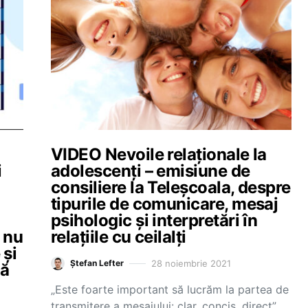
VIDEO Nevoile relaționale la
i
adolescenți – emisiune de
consiliere la Teleșcoala, despre
tipurile de comunicare, mesaj
psihologic și interpretări în
 nu
relațiile cu ceilalți
 și
28 noiembrie 2021
Ștefan Lefter
ză
„Este foarte important să lucrăm la partea de
transmitere a mesajului: clar, concis, direct”