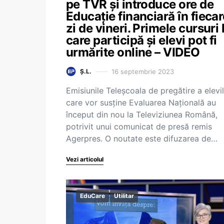
pe TVR și introduce ore de
Educație financiară în fiecar
zi de vineri. Primele cursuri 
care participă și elevi pot fi
urmărite online – VIDEO
16 septembrie 2023
Ș.L.
Emisiunile Teleșcoala de pregătire a elevi
care vor susține Evaluarea Națională au
început din nou la Televiziunea Română,
potrivit unui comunicat de presă remis
Agerpres. O noutate este difuzarea de…
Vezi articolul
EduCare
Utilitar