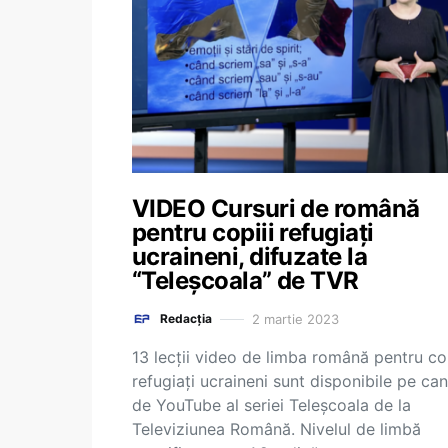
VIDEO Cursuri de română
pentru copiii refugiați
ucraineni, difuzate la
“Teleșcoala” de TVR
2 martie 2023
Redacția
13 lecții video de limba română pentru cop
refugiați ucraineni sunt disponibile pe can
de YouTube al seriei Teleșcoala de la
Televiziunea Română. Nivelul de limbă