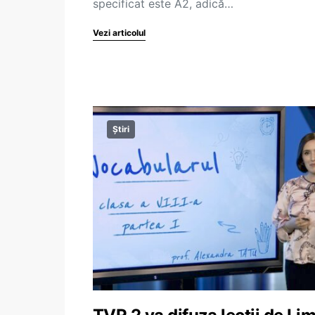
specificat este A2, adică…
Vezi articolul
Știri