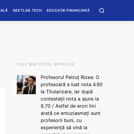
OALĂ
NEXTLAB.TECH
EDUCAȚIE FINANCIARĂ
CELE MAI CITITE ARTICOLE
Profesorul Petruț Rizea: O
profesoară a luat nota 4.90
la Titularizare, iar după
contestații nota a ajuns la
8.70 / Astfel de erori îmi
arată ce entuziasmați sunt
profesorii buni, cu
experiență să vină la