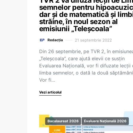
TVR 2 va difuza lecţii de Li
semnelor pentru hipoacuzic
dar și de matematică și limb
străine, în noul sezon al
emisiunii „Teleşcoala”
21 septembrie 2022
Redacția
Din 26 septembrie, pe TVR 2, în emisiune
„Teleșcoala”, care ajută elevii ce susțin
Evaluarea Națională, vor fi difuzate lecții
limba semnelor, o dată la două săptămâni
Vor fi…
Vezi articolul
Bacalaureat 2026
Evaluare Națională 2026