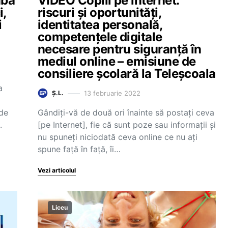
mba
VIDEO Copiii pe internet:
i,
riscuri și oportunități,
i
identitatea personală,
competențele digitale
necesare pentru siguranță în
mediul online – emisiune de
consiliere școlară la Teleșcoala
a
13 februarie 2022
Ș.L.
 de
Gândiți-vă de două ori înainte să postați ceva
.
[pe Internet], fie că sunt poze sau informații și
nu spuneți niciodată ceva online ce nu ați
spune față în față, îi…
Vezi articolul
Liceu