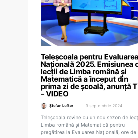
Teleșcoala pentru Evaluare
Națională 2025. Emisiunea 
lecții de Limba română și
Matematică a început din
prima zi de școală, anunță 
– VIDEO
9 septembrie 2024
Ștefan Lefter
Teleșcoala revine cu un nou sezon de lecți
Limba română și Matematică pentru
pregătirea la Evaluarea Națională, ore de