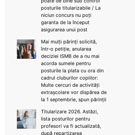
poate de bine sub control
posturile titularizabile / La
niciun concurs nu poți
garanta de la început
asigurarea unui post
Mai mulți părinți solicită,
într-o petiție, anularea
deciziei ISMB de a nu mai
acorda sumele pentru
posturile la plata cu ora din
cadrul cluburilor copiilor:
Multe cercuri de activități
extrașcolare vor dispărea de
la 1 septembrie, spun părinții
Titularizare 2026. Astăzi,
lista posturilor pentru
profesori va fi actualizată,
după repartizarea