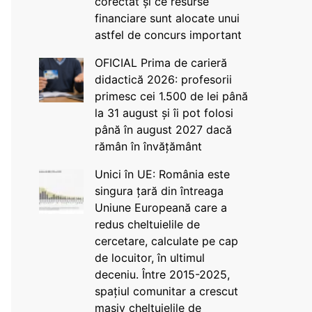
corectat și ce resurse
financiare sunt alocate unui
astfel de concurs important
OFICIAL Prima de carieră
didactică 2026: profesorii
primesc cei 1.500 de lei până
la 31 august și îi pot folosi
până în august 2027 dacă
rămân în învățământ
Unici în UE: România este
singura țară din întreaga
Uniune Europeană care a
redus cheltuielile de
cercetare, calculate pe cap
de locuitor, în ultimul
deceniu. Între 2015-2025,
spațiul comunitar a crescut
masiv cheltuielile de