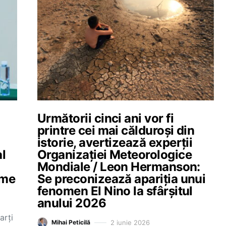
Următorii cinci ani vor fi
printre cei mai călduroși din
istorie, avertizează experții
al
Organizației Meteorologice
Mondiale / Leon Hermanson:
eme
Se preconizează apariția unui
fenomen El Nino la sfârșitul
anului 2026
arți
2 iunie 2026
Mihai Peticilă