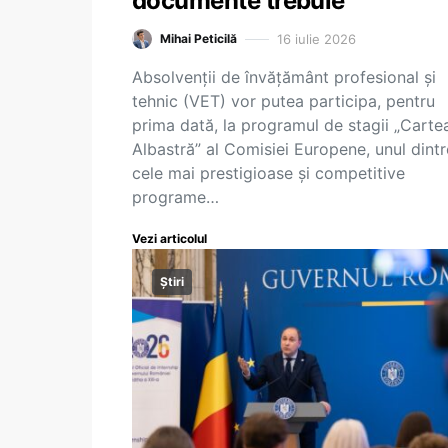
documente trebuie
16 iulie 2026
Mihai Peticilă
Absolvenții de învățământ profesional și
tehnic (VET) vor putea participa, pentru
prima dată, la programul de stagii „Carte
Albastră” al Comisiei Europene, unul dintr
cele mai prestigioase și competitive
programe…
Vezi articolul
Știri