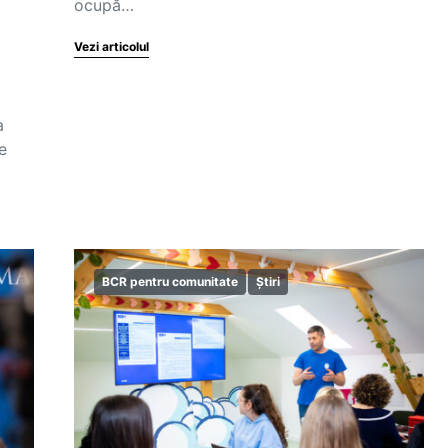
ocupă…
Vezi articolul
a
e
BCR pentru comunitate
Știri