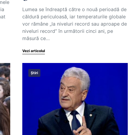
emele
ia
Lumea se îndreaptă către o nouă perioadă de
mat
căldură periculoasă, iar temperaturile globale
vor rămâne „la niveluri record sau aproape de
niveluri record” în următorii cinci ani, pe
măsură ce…
Vezi articolul
Știri