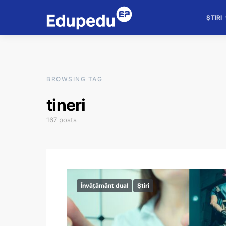
ȘTIRI
BROWSING TAG
tineri
167 posts
Învățământ dual
Știri