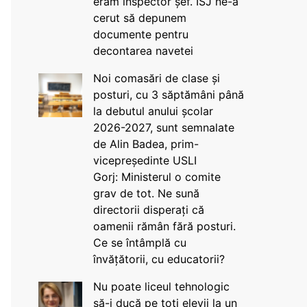
eram inspector șef. ISJ ne-a
cerut să depunem
documente pentru
decontarea navetei
Noi comasări de clase și
posturi, cu 3 săptămâni până
la debutul anului școlar
2026-2027, sunt semnalate
de Alin Badea, prim-
vicepreședinte USLI
Gorj: Ministerul o comite
grav de tot. Ne sună
directorii disperați că
oamenii rămân fără posturi.
Ce se întâmplă cu
învățătorii, cu educatorii?
Nu poate liceul tehnologic
să-i ducă pe toți elevii la un