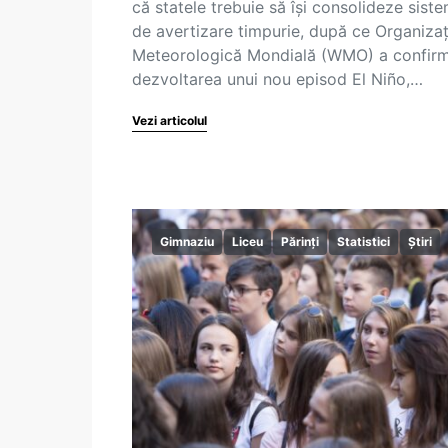
că statele trebuie să își consolideze sist
de avertizare timpurie, după ce Organizaț
Meteorologică Mondială (WMO) a confir
dezvoltarea unui nou episod El Niño,…
Vezi articolul
Gimnaziu
Liceu
Părinți
Statistici
Știri