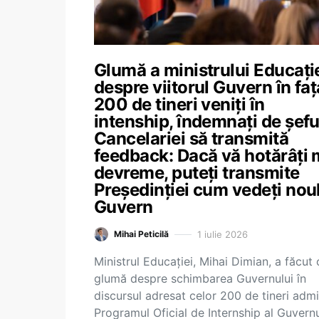
Glumă a ministrului Educați
despre viitorul Guvern în faț
200 de tineri veniți în
intenship, îndemnați de șefu
Cancelariei să transmită
feedback: Dacă vă hotărâți 
devreme, puteți transmite
Președinției cum vedeți nou
Guvern
1 iulie 2026
Mihai Peticilă
Ministrul Educației, Mihai Dimian, a făcut 
glumă despre schimbarea Guvernului în
discursul adresat celor 200 de tineri admi
Programul Oficial de Internship al Guvernu