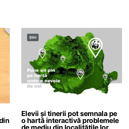
Știri
Elevii și tinerii pot semnala pe
 din
o hartă interactivă problemele
de mediu din localitățile lor.