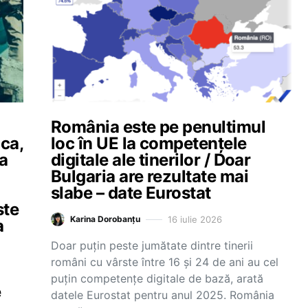
România este pe penultimul
ica,
loc în UE la competențele
ea
digitale ale tinerilor / Doar
Bulgaria are rezultate mai
slabe – date Eurostat
ste
16 iulie 2026
Karina Dorobanțu
a
Doar puțin peste jumătate dintre tinerii
români cu vârste între 16 și 24 de ani au cel
puțin competențe digitale de bază, arată
e
datele Eurostat pentru anul 2025. România