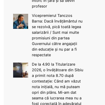
întorc în țară și să devin
profesor
Vicepremierul Tanczos
Barna: Dacă învățământul nu
se rezolvă, pică toată legea
salarizării / Sunt mai multe
promisiuni din partea
Guvernului către angajații
din educație și nu par a fi
respectate
De la 4.90 la Titularizare
2026, o învățătoare din Sibiu
a primit nota 8.70 după
contestație: Când am văzut
nota inițială, nu mă puteam
opri din plâns. Mi-am dat
seama că lucrarea mea nu a
fost corectată în adevăratul