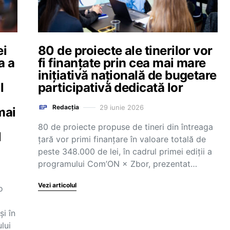
ei
80 de proiecte ale tinerilor vor
a a
fi finanțate prin cea mai mare
inițiativă națională de bugetare
l
participativă dedicată lor
29 iunie 2026
Redacția
mai
80 de proiecte propuse de tineri din întreaga
l
țară vor primi finanțare în valoare totală de
peste 348.000 de lei, în cadrul primei ediții a
programului Com’ON × Zbor, prezentat…
Vezi articolul
o
și în
lui