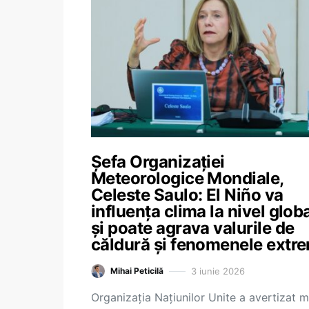
Șefa Organizației
Meteorologice Mondiale,
Celeste Saulo: El Niño va
influența clima la nivel glob
și poate agrava valurile de
căldură și fenomenele extr
3 iunie 2026
Mihai Peticilă
Organizația Națiunilor Unite a avertizat m