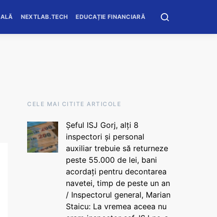
OALĂ
NEXTLAB.TECH
EDUCAȚIE FINANCIARĂ
CELE MAI CITITE ARTICOLE
Șeful ISJ Gorj, alți 8
inspectori și personal
auxiliar trebuie să returneze
peste 55.000 de lei, bani
acordați pentru decontarea
navetei, timp de peste un an
/ Inspectorul general, Marian
Staicu: La vremea aceea nu