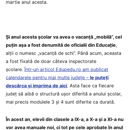
martie anul acesta.
Și anul acesta școlar va avea o vacanță „mobilă”, cel
puțin așa a fost denumită de oficialii din Educație
,
alții o numesc „vacanță de schi”. Până acum, aceasta
a fost fixată de doar câteva inspectorate
școlare.
Într-un articol Edupedu.ro am publicat
calendarele pentru mai multe județe –
le puteți
descărca și imprima de aici
. Asta face ca fiecare
județ să aibă o structură ușor diferită a anului școlar,
mai precis modulele 3 și 4 sunt diferite ca durată.
În acest an, elevii din clasele a IX-a, a X-a și a XI-a nu
vor avea manuale noi, ci tot pe cele aprobate în anul