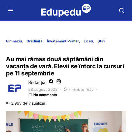
Gimnaziu
Grădiniță
Învățământ Primar
Liceu
Știri
Au mai rămas două săptămâni din
vacanța de vară. Elevii se întorc la cursuri
pe 11 septembrie
Redacția
28 august 2023
7 minute read
No comments
3.965 de vizualizări