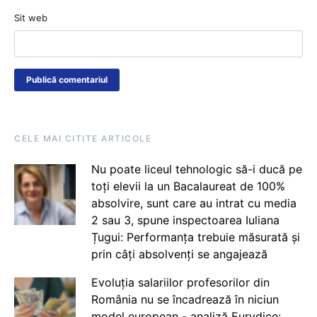
Sit web
CELE MAI CITITE ARTICOLE
Nu poate liceul tehnologic să-i ducă pe
toți elevii la un Bacalaureat de 100%
absolvire, sunt care au intrat cu media
2 sau 3, spune inspectoarea Iuliana
Țugui: Performanța trebuie măsurată și
prin câți absolvenți se angajează
Evoluția salariilor profesorilor din
România nu se încadrează în niciun
model european - analiză Eurydice: