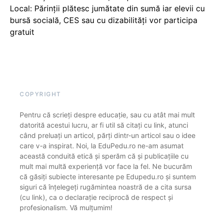
Local: Părinții plătesc jumătate din sumă iar elevii cu
bursă socială, CES sau cu dizabilităţi vor participa
gratuit
COPYRIGHT
Pentru că scrieți despre educație, sau cu atât mai mult
datorită acestui lucru, ar fi util să citați cu link, atunci
când preluați un articol, părți dintr-un articol sau o idee
care v-a inspirat. Noi, la EduPedu.ro ne-am asumat
această conduită etică și sperăm că și publicațiile cu
mult mai multă experiență vor face la fel. Ne bucurăm
că găsiți subiecte interesante pe Edupedu.ro și suntem
siguri că înțelegeți rugămintea noastră de a cita sursa
(cu link), ca o declarație reciprocă de respect și
profesionalism. Vă mulțumim!