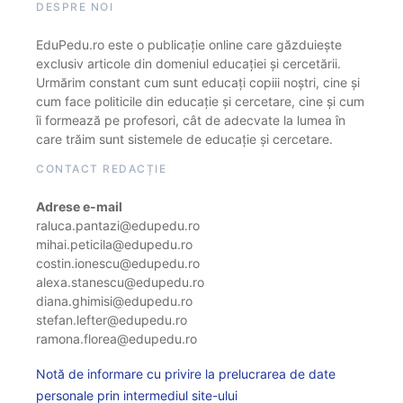
DESPRE NOI
EduPedu.ro este o publicație online care găzduiește
exclusiv articole din domeniul educației și cercetării.
Urmărim constant cum sunt educați copiii noștri, cine și
cum face politicile din educație și cercetare, cine și cum
îi formează pe profesori, cât de adecvate la lumea în
care trăim sunt sistemele de educație și cercetare.
CONTACT REDACȚIE
Adrese e-mail
raluca.pantazi@edupedu.ro
mihai.peticila@edupedu.ro
costin.ionescu@edupedu.ro
alexa.stanescu@edupedu.ro
diana.ghimisi@edupedu.ro
stefan.lefter@edupedu.ro
ramona.florea@edupedu.ro
Notă de informare cu privire la prelucrarea de date
personale prin intermediul site-ului