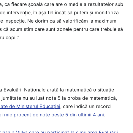
, ca fiecare şcoală care are o medie a rezultatelor sub
de intervenţie, în aşa fel încât să putem şi monitoriza
de inspecţie. Ne dorim ca să valorificăm la maximum
s că acum ştim care sunt zonele pentru care trebuie să
u copii.”
a Evaluării Naționale arată la matematică o situație
te jumătate nu au luat nota 5 la proba de matematică,
cate de Ministerul Educației
, care indică un record
i mic procent de note peste 5 din ultimii 4 ani
.
lasa a VIII-a care au participat la simularea Evaluării