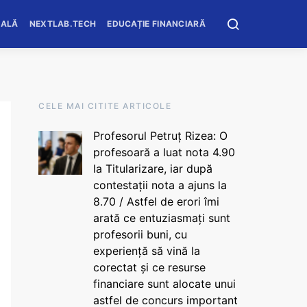
OALĂ
NEXTLAB.TECH
EDUCAȚIE FINANCIARĂ
CELE MAI CITITE ARTICOLE
Profesorul Petruț Rizea: O
profesoară a luat nota 4.90
la Titularizare, iar după
contestații nota a ajuns la
8.70 / Astfel de erori îmi
arată ce entuziasmați sunt
profesorii buni, cu
experiență să vină la
corectat și ce resurse
financiare sunt alocate unui
astfel de concurs important