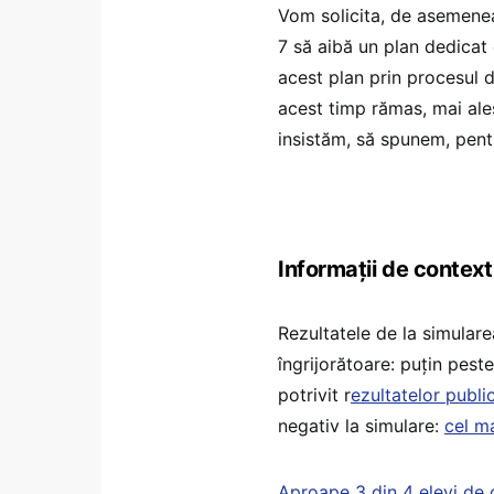
Vom solicita, de asemenea
7 să aibă un plan dedicat 
acest plan prin procesul 
acest timp rămas, mai ale
insistăm, să spunem, pentr
Informații de context
Rezultatele de la simulare
îngrijorătoare: puțin pes
potrivit r
ezultatelor publi
negativ la simulare:
cel ma
Aproape 3 din 4 elevi de c