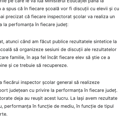
rile pe care le va lua Ministerul Educației până la
 spus că în fiecare școală vor fi discuții cu elevii și cu
i precizat că fiecare inspectorat școlar va realiza un
a la perfomanța în fiecare județ:
at, atunci când am făcut publice rezultatele sintetice la
şcoală să organizeze sesiuni de discuţii ale rezultatelor
care familie, în aşa fel încât fiecare elev să ştie ce a
bine şi ce trebuie să recupereze.
 fiecărui inspector şcolar general să realizeze
rt judeţean cu privire la performanţa în fiecare judeţ.
rate deja au reuşit acest lucru. La Iaşi avem rezultate
eu, performanţa în funcţie de mediu, în funcţie de tipul
rte.