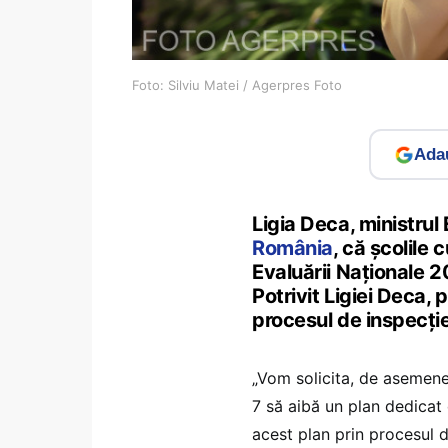
Foto: Silviu Matei / Agerpres Foto
Adau
Ligia Deca, ministrul
România
, că școlile 
Evaluării Naționale 2
Potrivit Ligiei Deca, 
procesul de inspecţie
„Vom solicita, de asemene
7 să aibă un plan dedicat 
acest plan prin procesul d