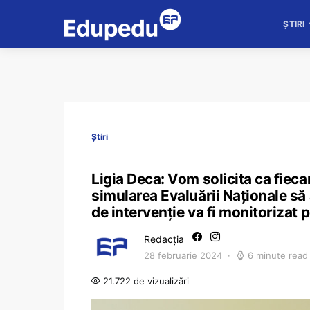
ȘTIRI
Știri
Ligia Deca: Vom solicita ca fieca
simularea Evaluării Naționale să 
de intervenție va fi monitorizat p
Redacția
28 februarie 2024
6 minute read
21.722 de vizualizări