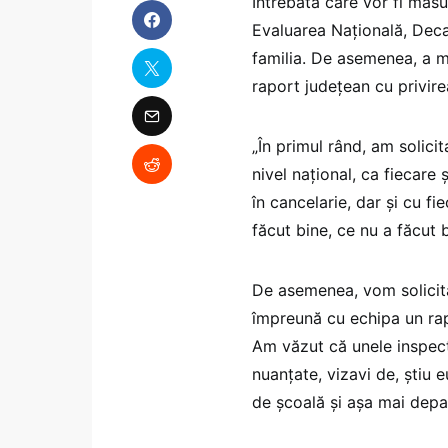
Întrebată care vor fi măsu
Evaluarea Națională, Deca a
familia. De asemenea, a ma
raport județean cu privire
„În primul rând, am solicit
nivel naţional, ca fiecare 
în cancelarie, dar şi cu fie
făcut bine, ce nu a făcut 
De asemenea, vom solicita
împreună cu echipa un rapo
Am văzut că unele inspecto
nuanţate, vizavi de, ştiu 
de şcoală şi aşa mai depa