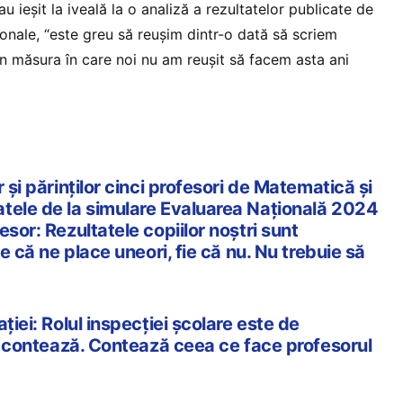
u ieșit la iveală la o analiză a rezultatelor publicate de
ionale, “este greu să reușim dintr-o dată să scriem
în măsura în care noi nu am reușit să facem asta ani
 și părinților cinci profesori de Matematică și
tele de la simulare Evaluarea Națională 2024
esor: Rezultatele copiilor noștri sunt
ie că ne place uneori, fie că nu. Nu trebuie să
ției: Rolul inspecției școlare este de
le contează. Contează ceea ce face profesorul