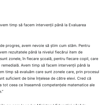
vem timp să facem intervenţii până la Evaluarea
l de progres, avem nevoie să știm cum stăm. Pentru
em rezultatele până la nivelul fiecărui item de
unt zonele, în fiecare şcoală, pentru fiecare copil, care
e remedială. Avem timp să facem intervenţii până la
em timp să evaluăm care sunt zonele care, prin procesul
nt suficient de bine înţelese de către elevi. Cred că
ca tot ceea ce înseamnă competenţele matematice ale
.”