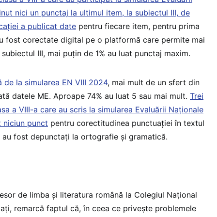
t nici un punctaj la ultimul item, la subiectul III, de
cației a publicat date
pentru fiecare item, pentru prima
au fost corectate digital pe o platformă care permite mai
a subiectul III, mai puțin de 1% au luat punctaj maxim.
 de la simularea EN VIII 2024
, mai mult de un sfert din
arată datele ME. Aproape 74% au luat 5 sau mai mult.
Trei
lasa a VIII-a care au scris la simularea Evaluării Naționale
t niciun punct
pentru corectitudinea punctuației în textul
i au fost depunctați la ortografie și gramatică.
fesor de limba şi literatura română la Colegiul Național
lați, remarcă faptul că, în ceea ce privește problemele