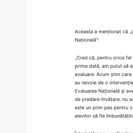
Aceasta a menționat că „a
Naţională”:
„Cred că, pentru orice fe
prima dată, am putut să av
evaluare. Acum ştim care s
au nevoie de o intervenţi
Evaluarea Naţională şi av
de predare-învăţare, nu su
este un prim pas pentru 
elevilor să fie îmbunătăţite