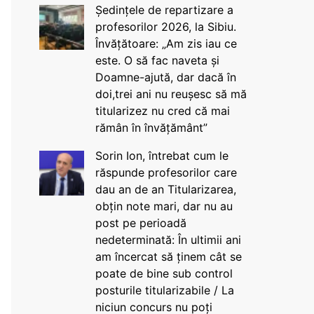
Ședințele de repartizare a
profesorilor 2026, la Sibiu.
Învățătoare: „Am zis iau ce
este. O să fac naveta și
Doamne-ajută, dar dacă în
doi,trei ani nu reușesc să mă
titularizez nu cred că mai
rămân în învățământ”
Sorin Ion, întrebat cum le
răspunde profesorilor care
dau an de an Titularizarea,
obțin note mari, dar nu au
post pe perioadă
nedeterminată: În ultimii ani
am încercat să ținem cât se
poate de bine sub control
posturile titularizabile / La
niciun concurs nu poți