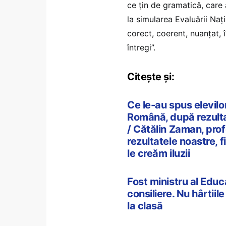
ce țin de gramatică, care a
la simularea Evaluării Naț
corect, coerent, nuanțat, 
întregi”.
Citește și:
Ce le-au spus elevilor
Română, după rezulta
/ Cătălin Zaman, prof
rezultatele noastre, f
le creăm iluzii
Fost ministru al Educa
consiliere. Nu hârtii
la clasă