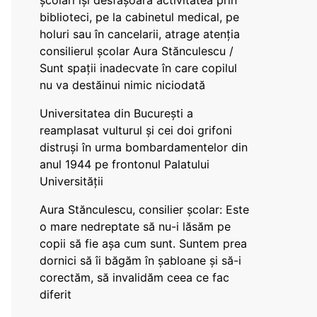
școlari își desfășoară activitatea prin
biblioteci, pe la cabinetul medical, pe
holuri sau în cancelarii, atrage atenția
consilierul școlar Aura Stănculescu /
Sunt spații inadecvate în care copilul
nu va destăinui nimic niciodată
Universitatea din București a
reamplasat vulturul și cei doi grifoni
distruși în urma bombardamentelor din
anul 1944 pe frontonul Palatului
Universității
Aura Stănculescu, consilier școlar: Este
o mare nedreptate să nu-i lăsăm pe
copii să fie așa cum sunt. Suntem prea
dornici să îi băgăm în șabloane și să-i
corectăm, să invalidăm ceea ce fac
diferit