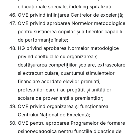
educaționale speciale, îndelung spitalizați.
OME privind înființarea Centrelor de excelență;
OME privind aprobarea Normelor metodologice
pentru susținerea copiilor şi a tinerilor capabili
de performanţe înalte;
HG privind aprobarea Normelor metodolgice
privind cheltuielile cu organizarea şi
desfăşurarea competiţiilor şcolare, extraşcolare
şi extracurriculare, cuantumul stimulentelor
financiare acordate elevilor premiaţi,
profesorilor care i-au pregătit şi unităţilor
şcolare de provenienţă a premianţilor;
OME privind organizarea și funcționarea
Centrului Național de Excelență;
OME pentru aprobarea Programelor de formare
psihopedagogică pentru funcţiile didactice de