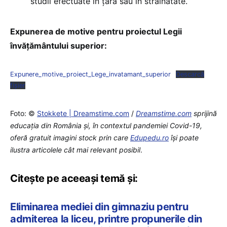
studii efectuate în ţară sau în străinătate.
Expunerea de motive pentru proiectul Legii
învățământului superior:
Expunere_motive_proiect_Lege_invatamant_superior
Descarcă
fișier
Foto: ©
Stokkete | Dreamstime.com
/
Dreamstime.com
sprijină
educaţia din România şi, în contextul pandemiei Covid-19,
oferă gratuit imagini stock prin care
Edupedu.ro
îşi poate
ilustra articolele cât mai relevant posibil
.
Citește pe aceeași temă și:
Eliminarea mediei din gimnaziu pentru
admiterea la liceu, printre propunerile din