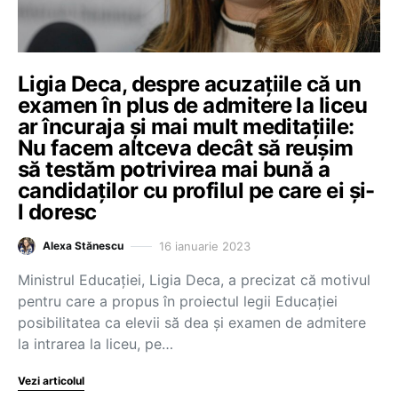
Ligia Deca, despre acuzațiile că un
examen în plus de admitere la liceu
ar încuraja și mai mult meditațiile:
Nu facem altceva decât să reușim
să testăm potrivirea mai bună a
candidaților cu profilul pe care ei și-
l doresc
16 ianuarie 2023
Alexa Stănescu
Ministrul Educației, Ligia Deca, a precizat că motivul
pentru care a propus în proiectul legii Educației
posibilitatea ca elevii să dea și examen de admitere
la intrarea la liceu, pe…
Vezi articolul