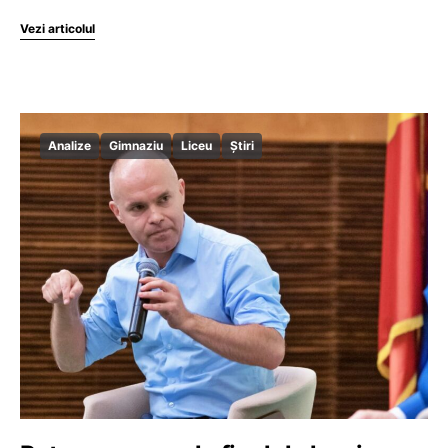
Vezi articolul
Analize
Gimnaziu
Liceu
Știri