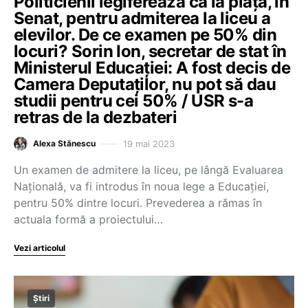
Politicienii legiferează ca la piață, în
Senat, pentru admiterea la liceu a
elevilor. De ce examen pe 50% din
locuri? Sorin Ion, secretar de stat în
Ministerul Educației: A fost decis de
Camera Deputaților, nu pot să dau
studii pentru cei 50% / USR s-a
retras de la dezbateri
19 mai 2023
Alexa Stănescu
Un examen de admitere la liceu, pe lângă Evaluarea
Națională, va fi introdus în noua lege a Educației,
pentru 50% dintre locuri. Prevederea a rămas în
actuala formă a proiectului…
Vezi articolul
Știri