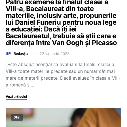
Patru examene la finalul clasei a
VIII-a, Bacalaureat din toate
materiile, inclusiv arte, propunerile
lui Daniel Funeriu pentru noua lege
a educației: Dacă îți iei
Bacalaureatul, trebuie să știi care e
diferența între Van Gogh și Picasso
22 ianuarie 2023
Redacția
„Este absolut esențial să evaluăm la finalul clasei a
VIII-a toate materiile predate sau un număr cât mai
mare de materii predate. Dacă evaluez în clasa a VIII-
a română și…
Vezi articolul
Știri