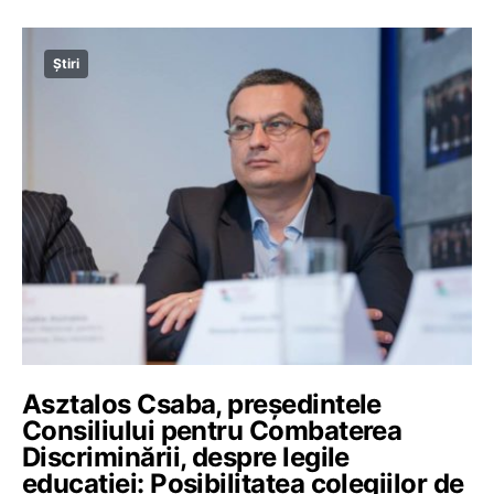
Știri
Asztalos Csaba, președintele
Consiliului pentru Combaterea
Discriminării, despre legile
educației: Posibilitatea colegiilor de