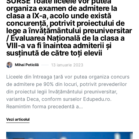
SURSE Toate liceele vor putea
organiza examen de admitere la
clasa a IX-a, acolo unde există
concurență, potrivit proiectului de
lege a învățământului preuniversitar
/ Evaluarea Națională de la clasa a
VIII-a va fi înaintea admiterii și
susținută de către toți elevii
13 ianuarie 2023
Mihai Peticilă
Liceele din întreaga țară vor putea organiza concurs
de admitere pe 90% din locuri, potrivit prevederilor
din proiectul legii învățământului preuniversitar,
varianta Deca, conform surselor Edupedu.ro.
Reamintim forma precedentă a…
Vezi articolul