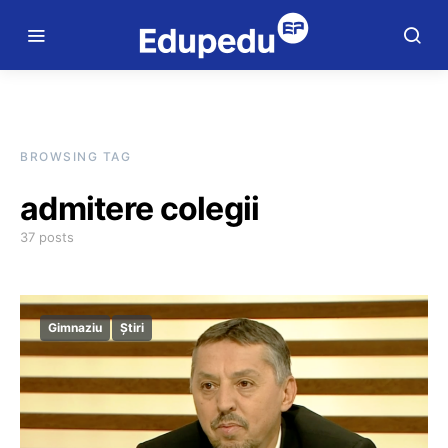
BROWSING TAG
admitere colegii
37 posts
Gimnaziu
Știri