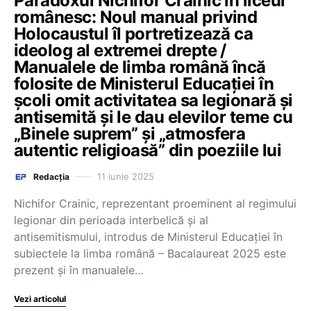
Paradoxul Nichifor Crainic în liceul
românesc: Noul manual privind
Holocaustul îl portretizează ca
ideolog al extremei drepte /
Manualele de limba română încă
folosite de Ministerul Educației în
școli omit activitatea sa legionară și
antisemită și le dau elevilor teme cu
„Binele suprem” și „atmosfera
autentic religioasă” din poeziile lui
11 iunie 2025
Redacția
Nichifor Crainic, reprezentant proeminent al regimului
legionar din perioada interbelică și al
antisemitismului, introdus de Ministerul Educației în
subiectele la limba română – Bacalaureat 2025 este
prezent și în manualele…
Vezi articolul