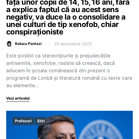
fața unor copii de 14, 15, 16 ani, fără
a explica faptul că au acest sens
negativ, va duce la o consolidare a
unei culturi de tip xenofob, chiar
conspiraționiste
29 decembrie 2025
Raluca Pantazi
Este posibil ca stereotipurile și prejudecățile
antisemite, xenofobe, rasiste să crească, dacă
aducem în școala românească din prezent o
programă de Limbă și literatură română cu texte care
au elemente…
Vezi articolul
Profesori
Știri