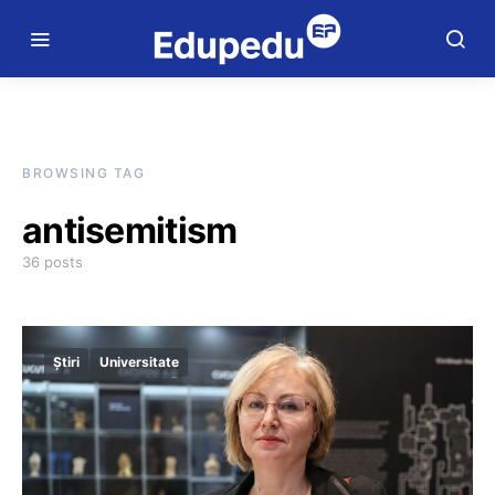
BROWSING TAG
antisemitism
36 posts
Știri
Universitate