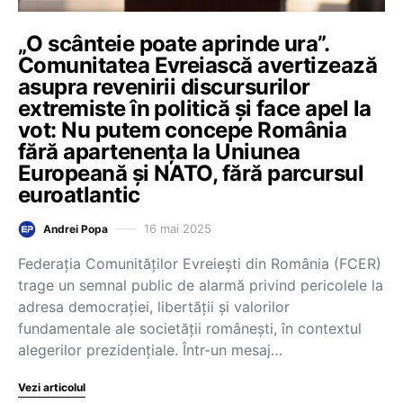
„O scânteie poate aprinde ura”.
Comunitatea Evreiască avertizează
asupra revenirii discursurilor
extremiste în politică și face apel la
vot: Nu putem concepe România
fără apartenența la Uniunea
Europeană și NATO, fără parcursul
euroatlantic
16 mai 2025
Andrei Popa
Federația Comunităților Evreiești din România (FCER)
trage un semnal public de alarmă privind pericolele la
adresa democrației, libertății și valorilor
fundamentale ale societății românești, în contextul
alegerilor prezidențiale. Într-un mesaj…
Vezi articolul