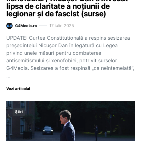
lipsa de claritate a noţiunii de
legionar şi de fascist (surse)
17 iulie 2025
G4Media.ro
UPDATE: Curtea Constituţională a respins sesizarea
preşedintelui Nicuşor Dan în legătură cu Legea
privind unele măsuri pentru combaterea
antisemitismului şi xenofobiei, potrivit surselor
G4Media. Sesizarea a fost respinsă „ca neîntemeiată”,
…
Vezi articolul
Știri