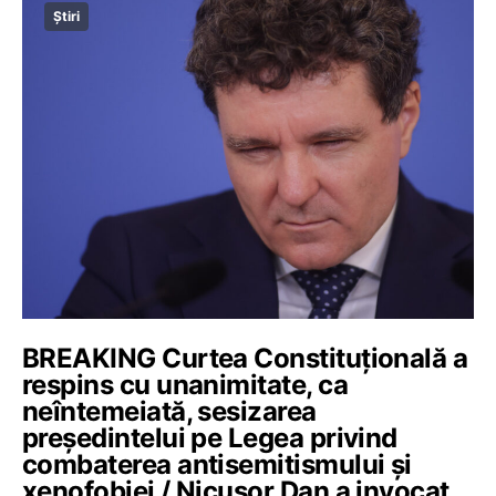
Știri
BREAKING Curtea Constituțională a
respins cu unanimitate, ca
neîntemeiată, sesizarea
preşedintelui pe Legea privind
combaterea antisemitismului şi
xenofobiei / Nicușor Dan a invocat