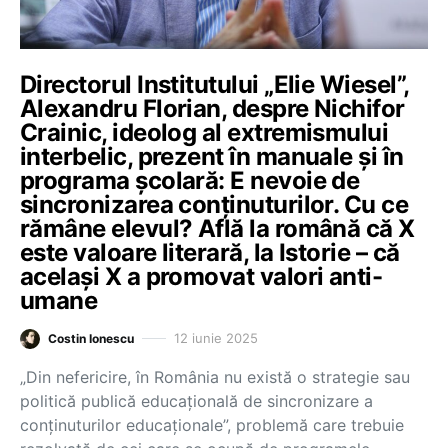
Directorul Institutului „Elie Wiesel”,
Alexandru Florian, despre Nichifor
Crainic, ideolog al extremismului
interbelic, prezent în manuale și în
programa școlară: E nevoie de
sincronizarea conținuturilor. Cu ce
rămâne elevul? Află la română că X
este valoare literară, la Istorie – că
același X a promovat valori anti-
umane
12 iunie 2025
Costin Ionescu
„Din nefericire, în România nu există o strategie sau
politică publică educațională de sincronizare a
conținuturilor educaționale”, problemă care trebuie