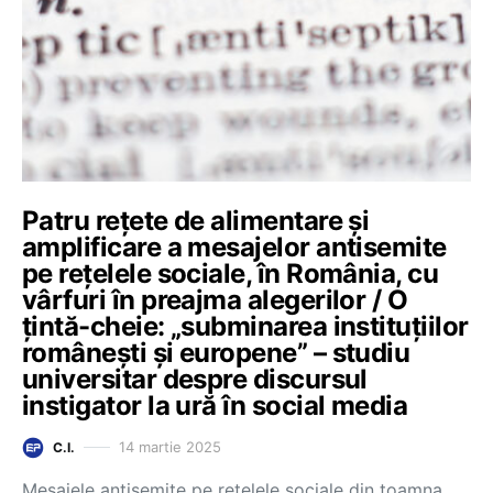
Patru rețete de alimentare și
amplificare a mesajelor antisemite
pe rețelele sociale, în România, cu
vârfuri în preajma alegerilor / O
țintă-cheie: „subminarea instituțiilor
românești și europene” – studiu
universitar despre discursul
instigator la ură în social media
14 martie 2025
C.I.
Mesajele antisemite pe rețelele sociale din toamna