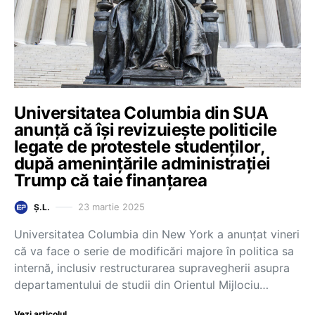
Universitatea Columbia din SUA
anunță că își revizuiește politicile
legate de protestele studenților,
după amenințările administrației
Trump că taie finanțarea
23 martie 2025
Ș.L.
Universitatea Columbia din New York a anunțat vineri
că va face o serie de modificări majore în politica sa
internă, inclusiv restructurarea supravegherii asupra
departamentului de studii din Orientul Mijlociu…
Vezi articolul