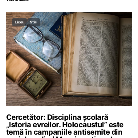
Liceu
Știri
Cercetător: Disciplina școlară
„Istoria evreilor. Holocaustul” este
temă în campaniile antisemite din