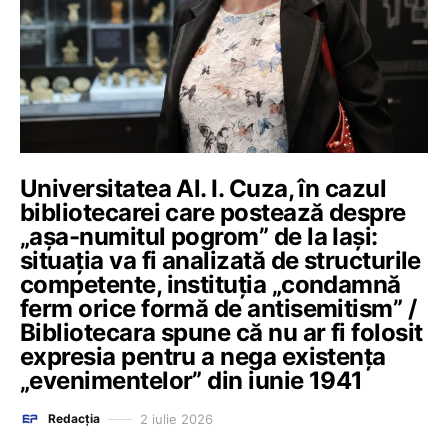
Universitatea Al. I. Cuza, în cazul
bibliotecarei care postează despre
„așa-numitul pogrom” de la Iași:
situația va fi analizată de structurile
competente, instituția „condamnă
ferm orice formă de antisemitism” /
Bibliotecara spune că nu ar fi folosit
expresia pentru a nega existența
„evenimentelor” din iunie 1941
2 iulie 2026
Redacția