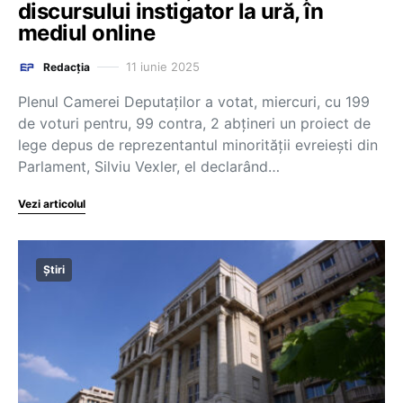
discursului instigator la ură, în
mediul online
11 iunie 2025
Redacția
Plenul Camerei Deputaţilor a votat, miercuri, cu 199
de voturi pentru, 99 contra, 2 abţineri un proiect de
lege depus de reprezentantul minorităţii evreieşti din
Parlament, Silviu Vexler, el declarând…
Vezi articolul
Știri