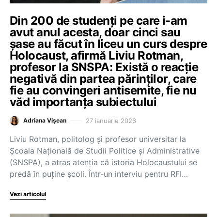
Din 200 de studenți pe care i-am
avut anul acesta, doar cinci sau
șase au făcut în liceu un curs despre
Holocaust, afirmă Liviu Rotman,
profesor la SNSPA: Există o reacție
negativă din partea părinților, care
fie au convingeri antisemite, fie nu
văd importanța subiectului
27 ianuarie 2026
Adriana Vișean
Liviu Rotman, politolog și profesor universitar la
Școala Națională de Studii Politice și Administrative
(SNSPA), a atras atenția că istoria Holocaustului se
predă în puține școli. Într-un interviu pentru RFI…
Vezi articolul