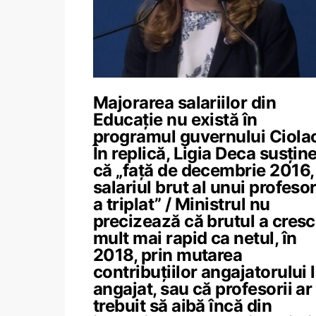
Majorarea salariilor din
Educație nu există în
programul guvernului Ciola
În replică, Ligia Deca susțin
că „față de decembrie 2016,
salariul brut al unui profesor
a triplat” / Ministrul nu
precizează că brutul a cresc
mult mai rapid ca netul, în
2018, prin mutarea
contribuțiilor angajatorului 
angajat, sau că profesorii ar 
trebuit să aibă încă din