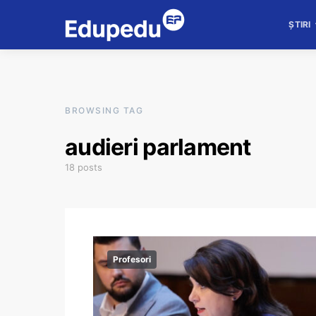
ȘTIRI
BROWSING TAG
audieri parlament
18 posts
Profesori