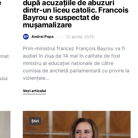
e
după acuzațiile de abuzuri
dintr-un liceu catolic. Francois
Bayrou e suspectat de
mușamalizare
12 aprilie 2025
Andrei Popa
Prim-ministrul francez François Bayrou va fi
audiat în ziua de 14 mai în calitate de fost
mnat
ministru al educaţiei naţionale de către
comisia de anchetă parlamentară cu privire la
violenţele…
ului
Vezi articolul
Știri