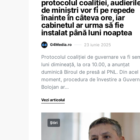
protocolul coaliției, audieril
de miniștri vor fi pe repede
înainte în câteva ore, iar
cabinetul ar urma să fie
instalat până luni noaptea
23 iunie 2025
G4Media.ro
Protocolul coaliției de guvernare va fi se
luni dimineață, la ora 10.00, a anunțat
duminică Biroul de presă al PNL. Din acel
moment, procedura de învestire a Guvern
Bolojan ar…
Vezi articolul
Știri