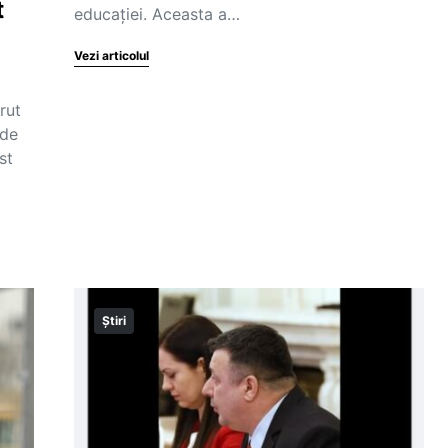
t
educației. Aceasta a…
Vezi articolul
rut
 de
st
Știri