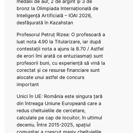
medalii de aur, 2 de argint și 3 de
bronz la Olimpiada Internațională de
Inteligență Artificială – IOAI 2026,
desfășurată în Kazahstan
Profesorul Petruț Rizea: O profesoară a
luat nota 4.90 la Titularizare, iar după
contestații nota a ajuns la 8.70 / Astfel
de erori îmi arată ce entuziasmați sunt
profesorii buni, cu experiență să vină la
corectat și ce resurse financiare sunt
alocate unui astfel de concurs
important
Unici în UE: România este singura țară
din întreaga Uniune Europeană care a
redus cheltuielile de cercetare,
calculate pe cap de locuitor, în ultimul
deceniu. Între 2015-2025, spațiul
comunitar a crescut masiv cheltuielile