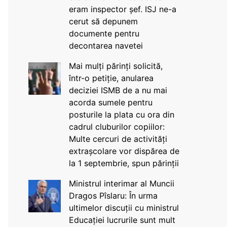
eram inspector șef. ISJ ne-a
cerut să depunem
documente pentru
decontarea navetei
Mai mulți părinți solicită,
într-o petiție, anularea
deciziei ISMB de a nu mai
acorda sumele pentru
posturile la plata cu ora din
cadrul cluburilor copiilor:
Multe cercuri de activități
extrașcolare vor dispărea de
la 1 septembrie, spun părinții
Ministrul interimar al Muncii
Dragos Pîslaru: În urma
ultimelor discuții cu ministrul
Educației lucrurile sunt mult