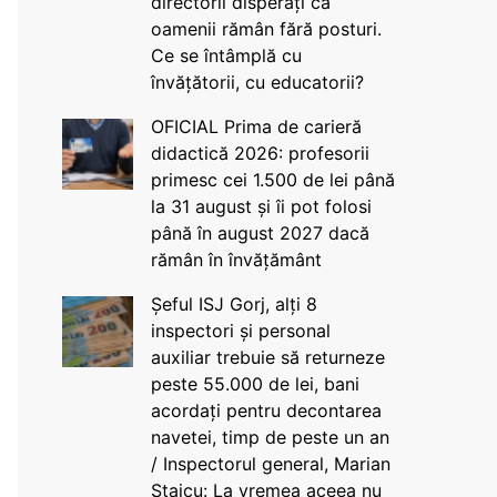
directorii disperați că
oamenii rămân fără posturi.
Ce se întâmplă cu
învățătorii, cu educatorii?
OFICIAL Prima de carieră
didactică 2026: profesorii
primesc cei 1.500 de lei până
la 31 august și îi pot folosi
până în august 2027 dacă
rămân în învățământ
Șeful ISJ Gorj, alți 8
inspectori și personal
auxiliar trebuie să returneze
peste 55.000 de lei, bani
acordați pentru decontarea
navetei, timp de peste un an
/ Inspectorul general, Marian
Staicu: La vremea aceea nu