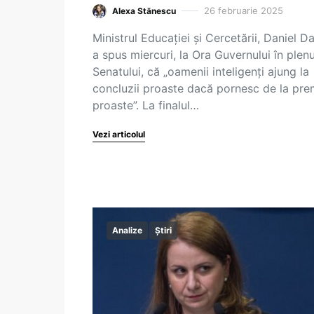
26 februarie 2025
Alexa Stănescu
Ministrul Educației și Cercetării, Daniel Da
a spus miercuri, la Ora Guvernului în plenu
Senatului, că „oamenii inteligenți ajung la
concluzii proaste dacă pornesc de la pre
proaste”. La finalul…
Vezi articolul
Analize
Știri