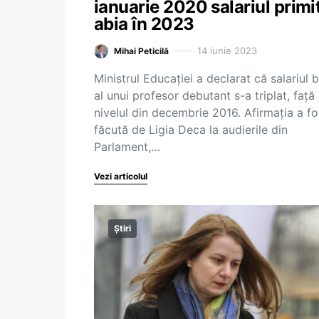
ianuarie 2020 salariul primi
abia în 2023
14 iunie 2023
Mihai Peticilă
Ministrul Educației a declarat că salariul b
al unui profesor debutant s-a triplat, față
nivelul din decembrie 2016. Afirmația a fo
făcută de Ligia Deca la audierile din
Parlament,…
Vezi articolul
Știri