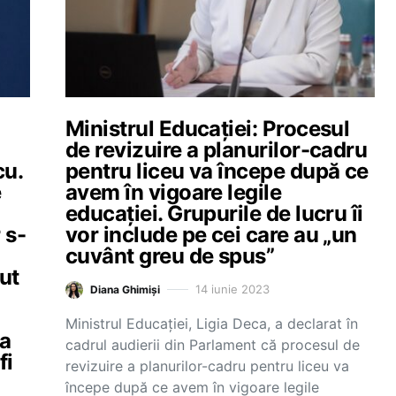
Ministrul Educației: Procesul
de revizuire a planurilor-cadru
cu.
pentru liceu va începe după ce
e
avem în vigoare legile
educației. Grupurile de lucru îi
 s-
vor include pe cei care au „un
cuvânt greu de spus”
ut
14 iunie 2023
Diana Ghimiși
Ministrul Educației, Ligia Deca, a declarat în
la
cadrul audierii din Parlament că procesul de
fi
revizuire a planurilor-cadru pentru liceu va
începe după ce avem în vigoare legile