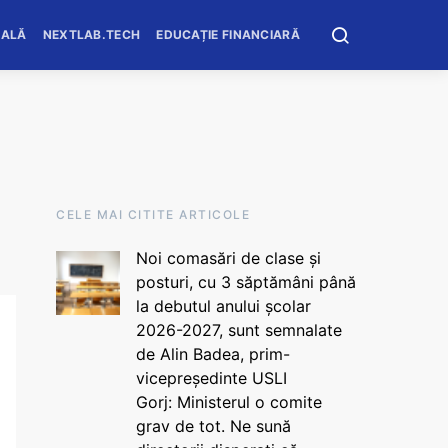
OALĂ
NEXTLAB.TECH
EDUCAȚIE FINANCIARĂ
CELE MAI CITITE ARTICOLE
Noi comasări de clase și
posturi, cu 3 săptămâni până
la debutul anului școlar
2026-2027, sunt semnalate
de Alin Badea, prim-
vicepreședinte USLI
Gorj: Ministerul o comite
grav de tot. Ne sună