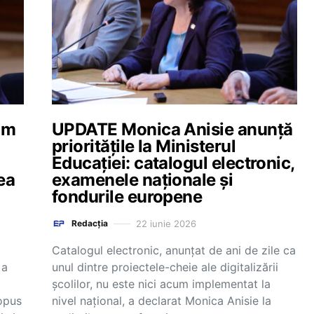
am
UPDATE Monica Anisie anunță
prioritățile la Ministerul
Educației: catalogul electronic,
ea
examenele naționale și
fondurile europene
22 iunie 2026
Redacția
Catalogul electronic, anunțat de ani de zile ca
 a
unul dintre proiectele-cheie ale digitalizării
școlilor, nu este nici acum implementat la
 opus
nivel național, a declarat Monica Anisie la