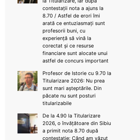
la Titularizare, iar după
contestații nota a ajuns la
8.70 / Astfel de erori îmi
arată ce entuziasmați sunt
profesorii buni, cu
experiență să vină la
corectat și ce resurse
financiare sunt alocate unui
astfel de concurs important
Profesor de Istorie cu 9.70 la
Titularizare 2026: Nu prea
sunt mari așteptările. Din
păcate nu sunt posturi
titularizabile
De la 4.90 la Titularizare
2026, o învățătoare din Sibiu
a primit nota 8.70 după
contestație: Când am văzut