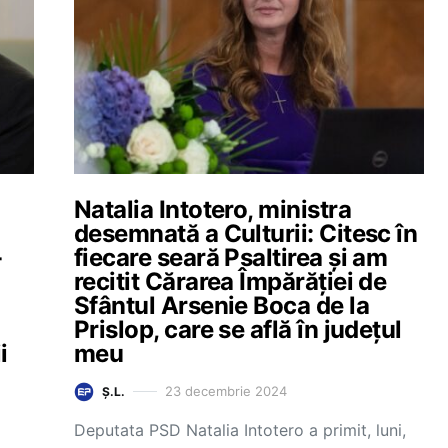
Natalia Intotero, ministra
desemnată a Culturii: Citesc în
-
fiecare seară Psaltirea și am
recitit Cărarea Împărăției de
Sfântul Arsenie Boca de la
Prislop, care se află în județul
i
meu
23 decembrie 2024
Ș.L.
Deputata PSD Natalia Intotero a primit, luni,