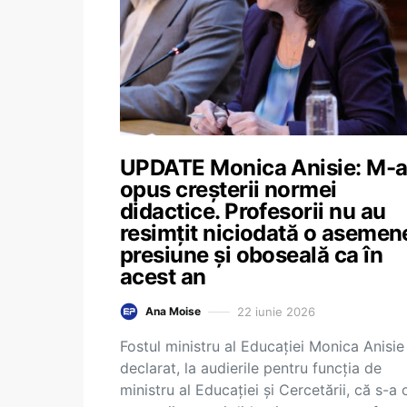
UPDATE Monica Anisie: M-
opus creșterii normei
didactice. Profesorii nu au
resimțit niciodată o asemen
presiune și oboseală ca în
acest an
22 iunie 2026
Ana Moise
Fostul ministru al Educației Monica Anisie
declarat, la audierile pentru funcția de
ministru al Educației și Cercetării, că s-a