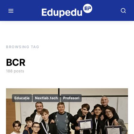
BROWSING TAG
BCR
188 posts
Educație
Nextlab.tech
Profesori