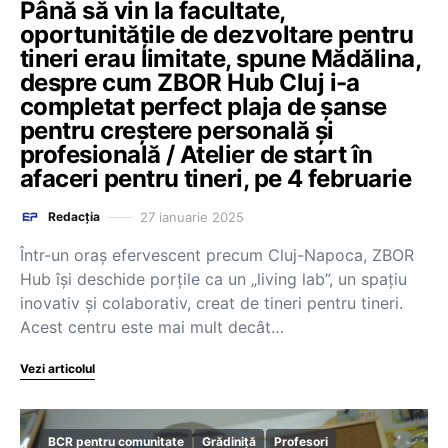
Până să vin la facultate,
oportunitățile de dezvoltare pentru
tineri erau limitate, spune Mădălina,
despre cum ZBOR Hub Cluj i-a
completat perfect plaja de șanse
pentru creștere personală și
profesională / Atelier de start în
afaceri pentru tineri, pe 4 februarie
27 ianuarie 2025
Redacția
Într-un oraș efervescent precum Cluj-Napoca, ZBOR
Hub își deschide porțile ca un „living lab”, un spațiu
inovativ și colaborativ, creat de tineri pentru tineri.
Acest centru este mai mult decât…
Vezi articolul
BCR pentru comunitate
Grădiniță
Profesori