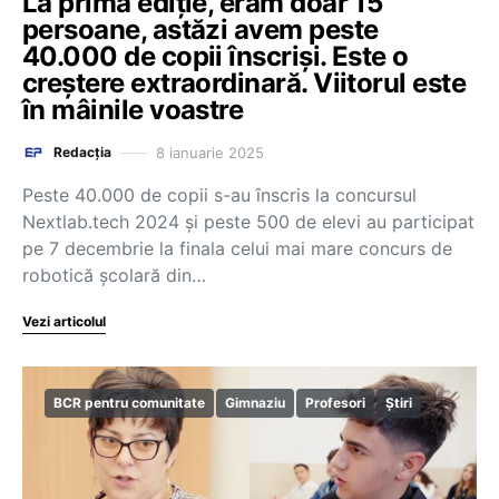
La prima ediție, eram doar 15
persoane, astăzi avem peste
40.000 de copii înscriși. Este o
creștere extraordinară. Viitorul este
în mâinile voastre
8 ianuarie 2025
Redacția
Peste 40.000 de copii s-au înscris la concursul
Nextlab.tech 2024 și peste 500 de elevi au participat
pe 7 decembrie la finala celui mai mare concurs de
robotică școlară din…
Vezi articolul
BCR pentru comunitate
Gimnaziu
Profesori
Știri