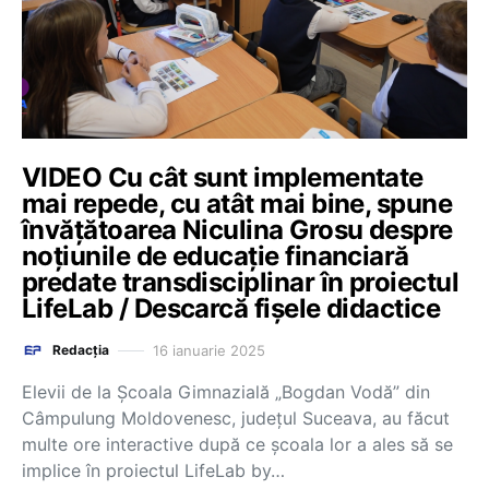
VIDEO Cu cât sunt implementate
mai repede, cu atât mai bine, spune
învățătoarea Niculina Grosu despre
noțiunile de educație financiară
predate transdisciplinar în proiectul
LifeLab / Descarcă fișele didactice
16 ianuarie 2025
Redacția
Elevii de la Școala Gimnazială „Bogdan Vodă” din
Câmpulung Moldovenesc, județul Suceava, au făcut
multe ore interactive după ce școala lor a ales să se
implice în proiectul LifeLab by…