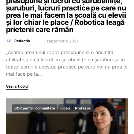
presupune și lucrul cu șurubelnițe,
șuruburi, lucruri practice pe care nu
prea le mai facem la școală cu elevii
și lor chiar le place / Robotica leagă
prietenii care rămân
11 septembrie 2024
Redacția
„Asamblarea unui robot presupune și o anumită
abilitate, adică lucrul cu șurubelnițe cu șuruburi și cu
toate lucrurile acestea practice pe care noi nu prea le
mai face pe la…
Vezi articolul
BCR pentru comunitate
Liceu
Profesori