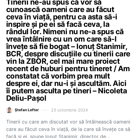
Tinerii ne-au spus că vor să
cunoască oameni care au făcut
ceva în viață, pentru ca asta să-i
inspire și pe ei să facă ceva, la
rândul lor. Nimeni nu ne-a spus că
vrea întâlnire cu un om care să-l
învețe să fie bogat – Ionuț Stanimir,
BCR, despre discuțiile cu tinerii care
vin la ZBOR, cel mai mare proiect
recent de huburi pentru tineret / Am
constatat că vorbim prea mult
despre ei, dar nu-i și ascultăm. Aici
îi putem asculta pe tineri – Nicoleta
Deliu-Pașol
23 octombrie 2024
Ștefan Lefter
Tinerii cu care am discutat vor să întâlnească oameni
care au făcut ceva în viață, de la care să învețe ce să
facă și ei, spune Ionuț Stanimir, director de…