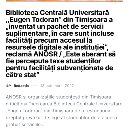
Biblioteca Centrală Universitară
,,Eugen Todoran” din Timișoara a
„inventat un pachet de servicii
suplimentare, în care sunt incluse
facilități precum accesul la
resursele digitale ale instituției”,
reclamă ANOSR / „Este aberant să
fie percepute taxe studenților
pentru facilități subvenționate de
către stat”
13 octombrie 2022
Redacția
ANOSR și organizațiile studențești din Timișoara
critică dur încercarea Bibliotecii Centrale Universitare
„Eugen Todoran” din Timișoara de a restricționa
dreptul prevăzut de lege al studenților de a accesa
gratuit serviciile…