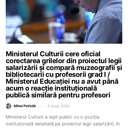
Ministerul Culturii cere oficial
corectarea grilelor din proiectul legii
salarizării și compară muzeografii și
bibliotecarii cu profesorii grad I /
Ministerul Educației nu a avut până
acum o reacție instituțională
publică similară pentru profesori
3 iunie 2026
Mihai Peticilă
Ministerul Culturii a ieșit public cu o poziție
instituțională detaliată pe proiectul legii salarizării, în