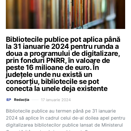
Bibliotecile publice pot aplica până
la 31 ianuarie 2024 pentru runda a
doua a programului de digitalizare,
prin fonduri PNRR, în valoare de
peste 16 milioane de euro. În
județele unde nu există un
consorțiu, bibliotecile se pot
conecta la unele deja existente
17 ianuarie 2024
Redacția
Bibliotecile publice au termen până pe 31 ianuarie
2024 să aplice în cadrul celui de-al doilea apel pentru
digitalizarea bibliotecilor publice lansat de Ministerul