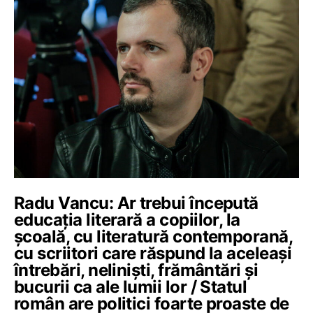
Radu Vancu: Ar trebui începută
educația literară a copiilor, la
școală, cu literatură contemporană,
cu scriitori care răspund la aceleași
întrebări, neliniști, frământări și
bucurii ca ale lumii lor / Statul
român are politici foarte proaste de