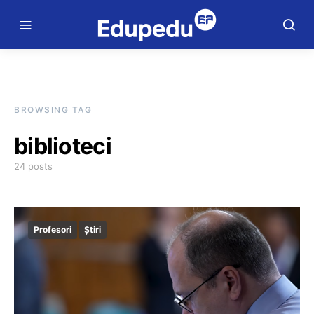
BROWSING TAG
biblioteci
24 posts
Profesori
Știri