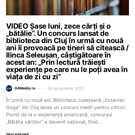
VIDEO Șase luni, zece cărți și o
„bătălie”. Un concurs lansat de
biblioteca din Cluj în urmă cu nouă
ani îi provoacă pe tineri să citească /
Ilinca Seleușan, câștigătoare în
acest an: „Prin lectură trăiești
experiențe pe care nu le poți avea în
viața de zi cu zi”
29 decembrie 2022
G4Media.ro
În urmă cu nouă ani, Biblioteca Județeană „Octavian
Goga” din Cluj lansa un concurs inedit pentru cititori.
Pornit de la o experiență americană, concursul
„Bătălia cărților” a devenit național, fiind…
Vezi articolul