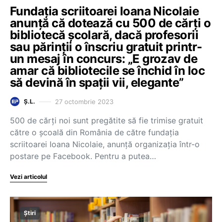
Fundația scriitoarei Ioana Nicolaie
anunță că dotează cu 500 de cărți o
bibliotecă școlară, dacă profesorii
sau părinții o înscriu gratuit printr-
un mesaj în concurs: „E grozav de
amar că bibliotecile se închid în loc
să devină în spații vii, elegante”
27 octombrie 2023
Ș.L.
500 de cărți noi sunt pregătite să fie trimise gratuit
către o școală din România de către fundația
scriitoarei Ioana Nicolaie, anunță organizația într-o
postare pe Facebook. Pentru a putea…
Vezi articolul
Știri