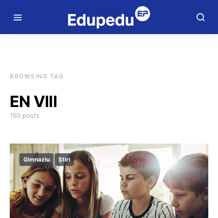
BROWSING TAG
EN VIII
150 posts
Gimnaziu
Știri