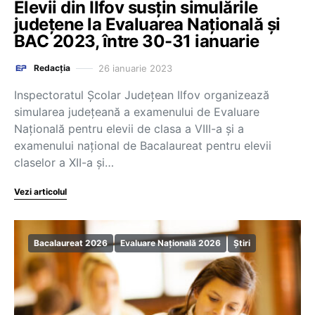
Elevii din Ilfov susțin simulările
județene la Evaluarea Națională și
BAC 2023, între 30-31 ianuarie
26 ianuarie 2023
Redacția
Inspectoratul Şcolar Judeţean Ilfov organizează
simularea judeţeană a examenului de Evaluare
Naţională pentru elevii de clasa a VIII-a şi a
examenului naţional de Bacalaureat pentru elevii
claselor a XII-a şi…
Vezi articolul
Bacalaureat 2026
Evaluare Națională 2026
Știri