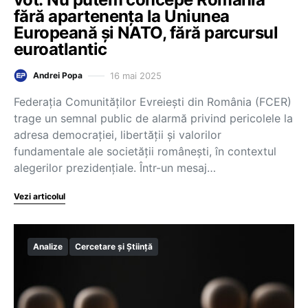
fără apartenența la Uniunea
Europeană și NATO, fără parcursul
euroatlantic
16 mai 2025
Andrei Popa
Federația Comunităților Evreiești din România (FCER)
trage un semnal public de alarmă privind pericolele la
adresa democrației, libertății și valorilor
fundamentale ale societății românești, în contextul
alegerilor prezidențiale. Într-un mesaj…
Vezi articolul
Analize
Cercetare și Știință