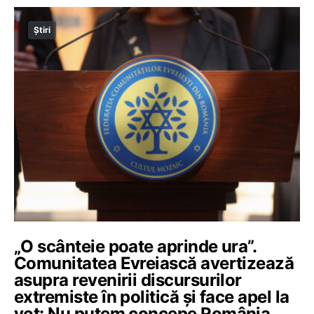
Știri
„O scânteie poate aprinde ura”.
Comunitatea Evreiască avertizează
asupra revenirii discursurilor
extremiste în politică și face apel la
vot: Nu putem concepe România