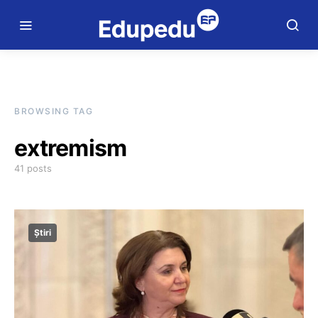
BROWSING TAG
extremism
41 posts
Știri