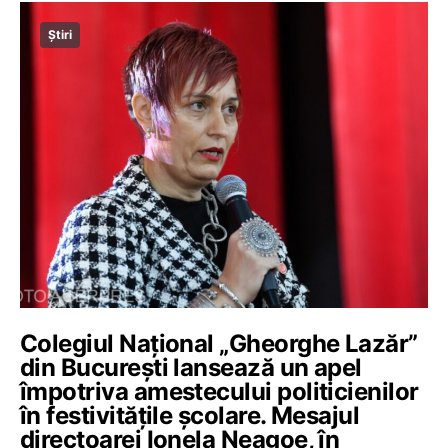
Știri
Colegiul Național „Gheorghe Lazăr”
din București lansează un apel
împotriva amestecului politicienilor
în festivitățile școlare. Mesajul
directoarei Ionela Neagoe, în