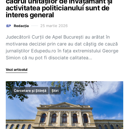
cadrul unităților de învățământ și
activitatea politicianului sunt de
interes general
25 martie 2026
Redacția
Judecătorii Curții de Apel București au arătat în
motivarea deciziei prin care au dat câștig de cauză
jurnaliștilor Edupedu.ro în fața extremistului George
Simion că nu pot fi disociate calitatea…
Vezi articolul
Cercetare și Știință
Știri