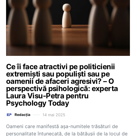
Ce îi face atractivi pe politicienii
extremiști sau populiști sau pe
oamenii de afaceri agresivi? – O
perspectivă psihologică: experta
Laura Visu-Petra pentru
Psychology Today
14 mai 2025
Redacția
Oameni care manifestă așa-numitele trăsături de
personalitate întunecată, de la bătăușii de la locul de