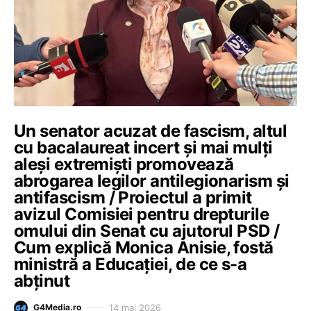
Un senator acuzat de fascism, altul
cu bacalaureat incert și mai mulți
aleși extremiști promovează
abrogarea legilor antilegionarism și
antifascism / Proiectul a primit
avizul Comisiei pentru drepturile
omului din Senat cu ajutorul PSD /
Cum explică Monica Anisie, fostă
ministră a Educației, de ce s-a
abținut
14 mai 2026
G4Media.ro