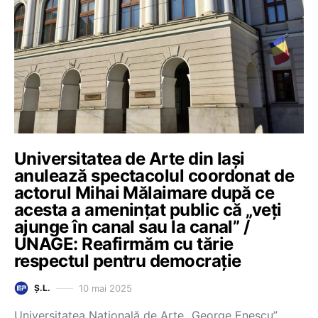
Universitatea de Arte din Iași
anulează spectacolul coordonat de
actorul Mihai Mălaimare după ce
acesta a amenințat public că „veți
ajunge în canal sau la canal” /
UNAGE: Reafirmăm cu tărie
respectul pentru democraţie
10 mai 2025
Ș.L.
Universitatea Națională de Arte „George Enescu”