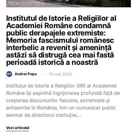
Institutul de Istorie a Religiilor al
Academiei Române condamnă
public derapajele extremiste:
Memoria fascismului românesc
interbelic a revenit și amenință
astăzi să distrugă cea mai fastă
perioadă istorică a noastră
16 mai 2025
Andrei Popa
Institutul de Istorie a Religiilor (IIR) al Academiei
Române își exprimă îngrijorarea profundă față de
creșterea discursurilor fasciste, extremiste și
antisemite în România, într-un comunicat public
semnat de directorul instituției,…
Vezi articolul