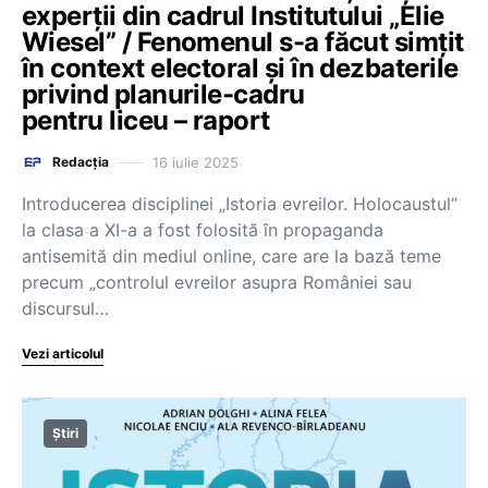
experții din cadrul Institutului „Elie
Wiesel” / Fenomenul s-a făcut simțit
în context electoral și în dezbaterile
privind planurile-cadru
pentru liceu – raport
16 iulie 2025
Redacția
Introducerea disciplinei „Istoria evreilor. Holocaustul”
la clasa a XI-a a fost folosită în propaganda
antisemită din mediul online, care are la bază teme
precum „controlul evreilor asupra României sau
discursul…
Vezi articolul
Știri