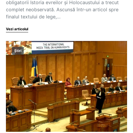
obligatorii Istoria evreilor și Holocaustului a trecut
complet neobservată. Ascunsă într-un articol spre
finalul textului de lege,…
Vezi articolul
Știri