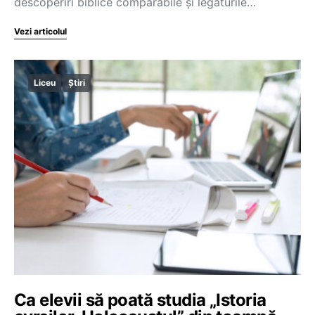
descoperiri biblice comparabile şi legăturile…
Vezi articolul
Liceu
Știri
Ca elevii să poată studia „Istoria