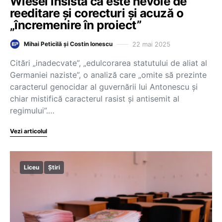
Wiesel insistă că este nevoie de
reeditare și corecturi și acuză o
„încremenire în proiect”
22 mai 2025
Mihai Peticilă și Costin Ionescu
Citări „inadecvate”, „edulcorarea statutului de aliat al
Germaniei naziste”, o analiză care „omite să prezinte
caracterul genocidar al guvernării lui Antonescu și
chiar mistifică caracterul rasist și antisemit al
regimului”.…
Vezi articolul
Liceu
Știri