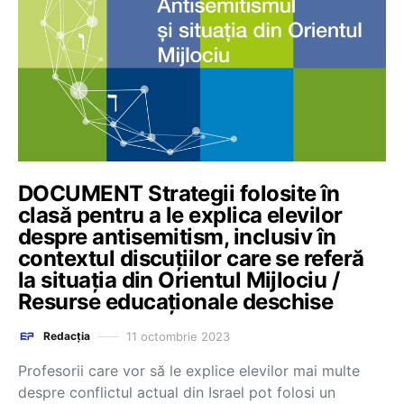
DOCUMENT Strategii folosite în
clasă pentru a le explica elevilor
despre antisemitism, inclusiv în
contextul discuțiilor care se referă
la situația din Orientul Mijlociu /
Resurse educaționale deschise
11 octombrie 2023
Redacția
Profesorii care vor să le explice elevilor mai multe
despre conflictul actual din Israel pot folosi un