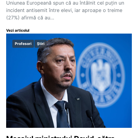
Uniunea Europeană spun că au întâlnit cel puțin un
incident antisemit între elevi, iar aproape o treime
(27%) afirmă că au…
Vezi articolul
Profesori
Știri