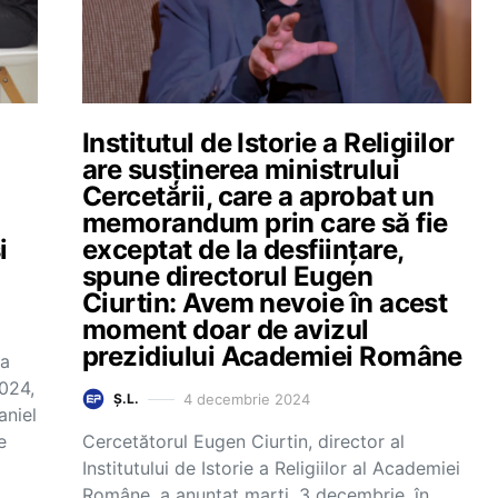
Institutul de Istorie a Religiilor
are susținerea ministrului
Cercetării, care a aprobat un
memorandum prin care să fie
i
exceptat de la desființare,
spune directorul Eugen
Ciurtin: Avem nevoie în acest
moment doar de avizul
prezidiului Academiei Române
za
024,
4 decembrie 2024
Ș.L.
aniel
e
Cercetătorul Eugen Ciurtin, director al
Institutului de Istorie a Religiilor al Academiei
Române, a anunțat marți, 3 decembrie, în