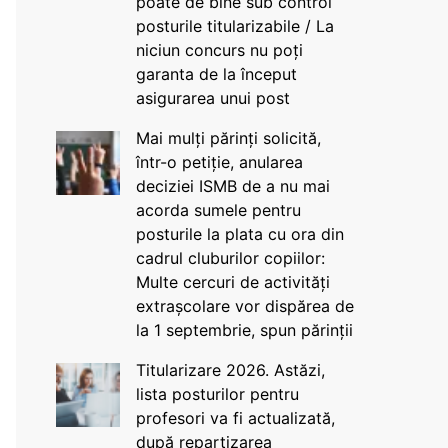
poate de bine sub control
posturile titularizabile / La
niciun concurs nu poți
garanta de la început
asigurarea unui post
Mai mulți părinți solicită,
într-o petiție, anularea
deciziei ISMB de a nu mai
acorda sumele pentru
posturile la plata cu ora din
cadrul cluburilor copiilor:
Multe cercuri de activități
extrașcolare vor dispărea de
la 1 septembrie, spun părinții
Titularizare 2026. Astăzi,
lista posturilor pentru
profesori va fi actualizată,
după repartizarea