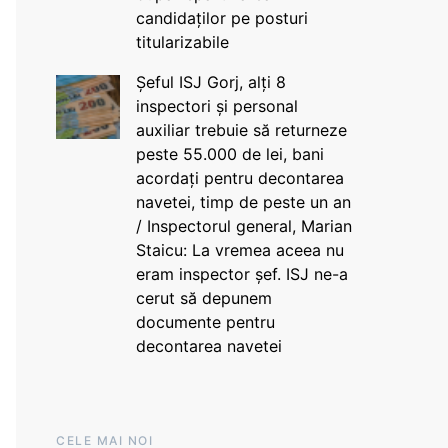
candidaților pe posturi
titularizabile
Șeful ISJ Gorj, alți 8
inspectori și personal
auxiliar trebuie să returneze
peste 55.000 de lei, bani
acordați pentru decontarea
navetei, timp de peste un an
/ Inspectorul general, Marian
Staicu: La vremea aceea nu
eram inspector șef. ISJ ne-a
cerut să depunem
documente pentru
decontarea navetei
CELE MAI NOI