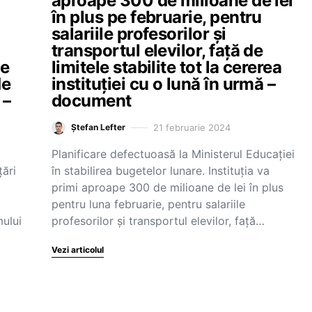
aproape 300 de milioane de lei
în plus pe februarie, pentru
salariile profesorilor și
transportul elevilor, față de
te
limitele stabilite tot la cererea
de
instituției cu o lună în urmă –
 –
document
21 februarie 2024
Ștefan Lefter
Planificare defectuoasă la Ministerul Educației
țări
în stabilirea bugetelor lunare. Instituția va
primi aproape 300 de milioane de lei în plus
pentru luna februarie, pentru salariile
ului
profesorilor și transportul elevilor, față…
Vezi articolul