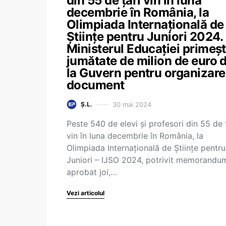
din 55 de țări vin în luna
decembrie în România, la
Olimpiada Internațională de
Științe pentru Juniori 2024.
Ministerul Educației primeș
jumătate de milion de euro 
la Guvern pentru organizare
document
30 mai 2024
Ș.L.
Peste 540 de elevi și profesori din 55 de 
vin în luna decembrie în România, la
Olimpiada Internațională de Științe pentru
Juniori – IJSO 2024, potrivit memorandum
aprobat joi,…
Vezi articolul