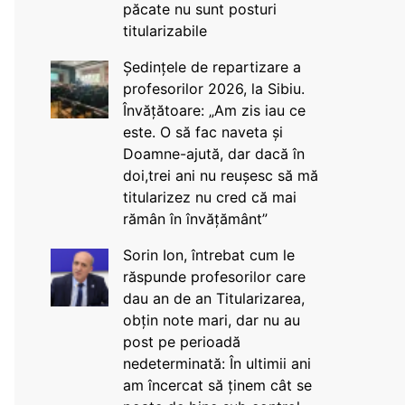
păcate nu sunt posturi
titularizabile
Ședințele de repartizare a
profesorilor 2026, la Sibiu.
Învățătoare: „Am zis iau ce
este. O să fac naveta și
Doamne-ajută, dar dacă în
doi,trei ani nu reușesc să mă
titularizez nu cred că mai
rămân în învățământ”
Sorin Ion, întrebat cum le
răspunde profesorilor care
dau an de an Titularizarea,
obțin note mari, dar nu au
post pe perioadă
nedeterminată: În ultimii ani
am încercat să ținem cât se