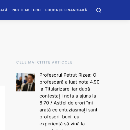
OALĂ
NEXTLAB.TECH
EDUCAȚIE FINANCIARĂ
CELE MAI CITITE ARTICOLE
Profesorul Petruț Rizea: O
profesoară a luat nota 4.90
la Titularizare, iar după
contestații nota a ajuns la
8.70 / Astfel de erori îmi
arată ce entuziasmați sunt
profesorii buni, cu
experiență să vină la