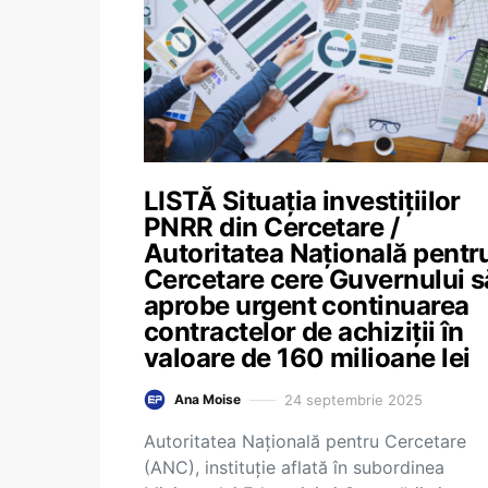
LISTĂ Situația investițiilor
PNRR din Cercetare /
Autoritatea Națională pentr
Cercetare cere Guvernului s
aprobe urgent continuarea
contractelor de achiziții în
valoare de 160 milioane lei
24 septembrie 2025
Ana Moise
Autoritatea Națională pentru Cercetare
(ANC), instituție aflată în subordinea