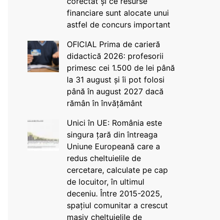
corectat și ce resurse
financiare sunt alocate unui
astfel de concurs important
OFICIAL Prima de carieră
didactică 2026: profesorii
primesc cei 1.500 de lei până
la 31 august și îi pot folosi
până în august 2027 dacă
rămân în învățământ
Unici în UE: România este
singura țară din întreaga
Uniune Europeană care a
redus cheltuielile de
cercetare, calculate pe cap
de locuitor, în ultimul
deceniu. Între 2015-2025,
spațiul comunitar a crescut
masiv cheltuielile de