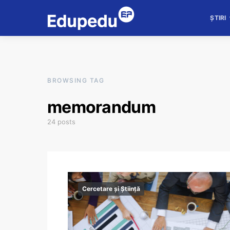
ȘTIRI
BROWSING TAG
memorandum
24 posts
Cercetare și Știință