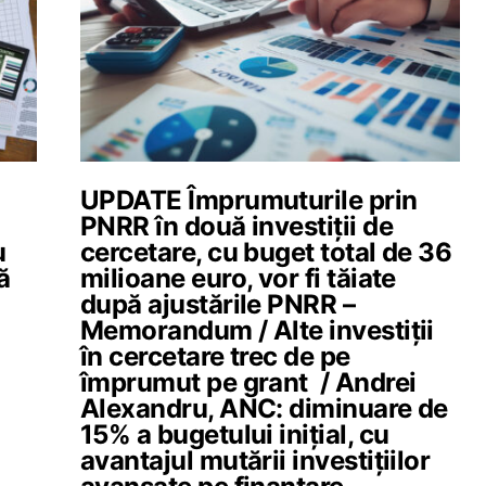
UPDATE Împrumuturile prin
PNRR în două investiții de
u
cercetare, cu buget total de 36
ă
milioane euro, vor fi tăiate
după ajustările PNRR –
Memorandum / Alte investiții
în cercetare trec de pe
împrumut pe grant / Andrei
Alexandru, ANC: diminuare de
15% a bugetului inițial, cu
avantajul mutării investițiilor