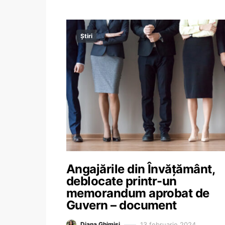
Știri
Angajările din Învățământ,
deblocate printr-un
memorandum aprobat de
Guvern – document
13 februarie 2024
Diana Ghimiși