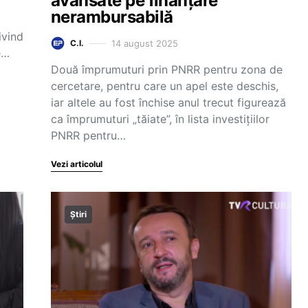
avansate pe finanțare
nerambursabilă
ivind
14 august 2025
C.I.
e…
Două împrumuturi prin PNRR pentru zona de
cercetare, pentru care un apel este deschis,
iar altele au fost închise anul trecut figurează
ca împrumuturi „tăiate”, în lista investițiilor
PNRR pentru…
Vezi articolul
Știri