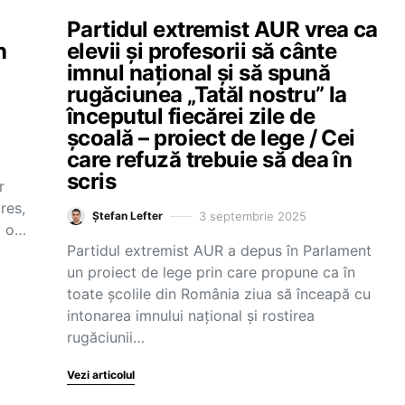
Partidul extremist AUR vrea ca
n
elevii și profesorii să cânte
imnul național și să spună
rugăciunea „Tatăl nostru” la
începutul fiecărei zile de
școală – proiect de lege / Cei
o
care refuză trebuie să dea în
scris
r
res,
3 septembrie 2025
Ștefan Lefter
m o…
Partidul extremist AUR a depus în Parlament
un proiect de lege prin care propune ca în
toate școlile din România ziua să înceapă cu
intonarea imnului național și rostirea
rugăciunii…
Vezi articolul