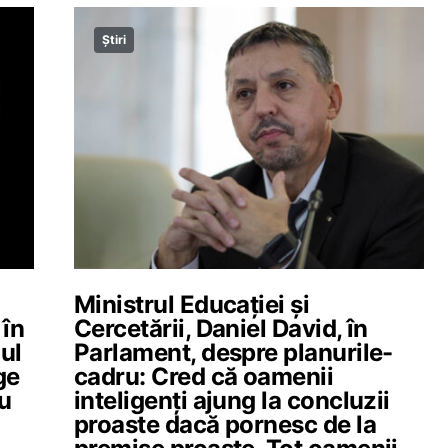
Știri
Ministrul Educației și
 în
Cercetării, Daniel David, în
ul
Parlament, despre planurile-
ge
cadru: Cred că oamenii
au
inteligenți ajung la concluzii
proaste dacă pornesc de la