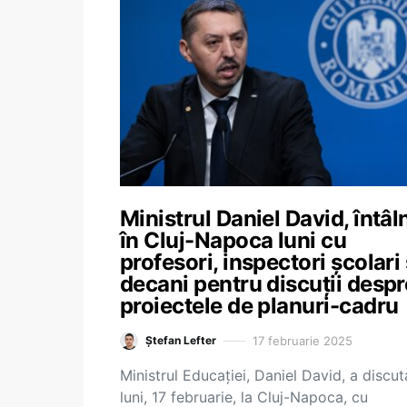
Ministrul Daniel David, întâln
în Cluj-Napoca luni cu
profesori, inspectori școlari 
decani pentru discuții despr
proiectele de planuri-cadru
17 februarie 2025
Ștefan Lefter
Ministrul Educației, Daniel David, a discut
luni, 17 februarie, la Cluj-Napoca, cu