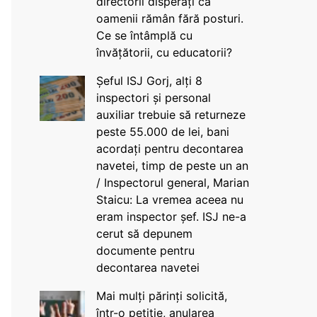
directorii disperați că
oamenii rămân fără posturi.
Ce se întâmplă cu
învățătorii, cu educatorii?
Șeful ISJ Gorj, alți 8
inspectori și personal
auxiliar trebuie să returneze
peste 55.000 de lei, bani
acordați pentru decontarea
navetei, timp de peste un an
/ Inspectorul general, Marian
Staicu: La vremea aceea nu
eram inspector șef. ISJ ne-a
cerut să depunem
documente pentru
decontarea navetei
Mai mulți părinți solicită,
într-o petiție, anularea