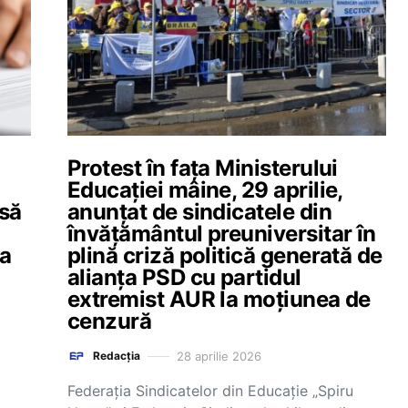
Protest în fața Ministerului
Educației mâine, 29 aprilie,
 să
anunțat de sindicatele din
învățământul preuniversitar în
 a
plină criză politică generată de
alianța PSD cu partidul
extremist AUR la moțiunea de
cenzură
28 aprilie 2026
Redacția
Federația Sindicatelor din Educație „Spiru