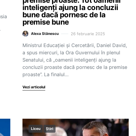
premise proaste. Tot oamenii
inteligenți ajung la concluzii
bune dacă pornesc de la
sia
premise bune
r
26 februarie 2025
Alexa Stănescu
Ministrul Educației și Cercetării, Daniel David,
a spus miercuri, la Ora Guvernului în plenul
Senatului, că „oamenii inteligenți ajung la
concluzii proaste dacă pornesc de la premise
proaste”. La finalul…
Vezi articolul
Liceu
Știri