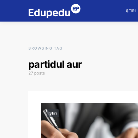
ȘTIRI
BROWSING TAG
partidul aur
27 posts
Știri