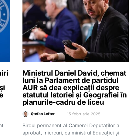
iri
Ministrul Daniel David, chemat
luni la Parlament de partidul
și
AUR să dea explicații despre
e
statutul Istoriei și Geografiei în
planurile-cadru de liceu
15 februarie 2025
Ștefan Lefter
at
Biroul permanent al Camerei Deputaților a
aprobat, miercuri, ca ministrul Educației și