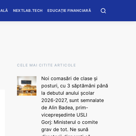
OALĂ
NEXTLAB.TECH
EDUCAȚIE FINANCIARĂ
CELE MAI CITITE ARTICOLE
Noi comasări de clase și
posturi, cu 3 săptămâni până
la debutul anului școlar
2026-2027, sunt semnalate
de Alin Badea, prim-
vicepreședinte USLI
Gorj: Ministerul o comite
grav de tot. Ne sună