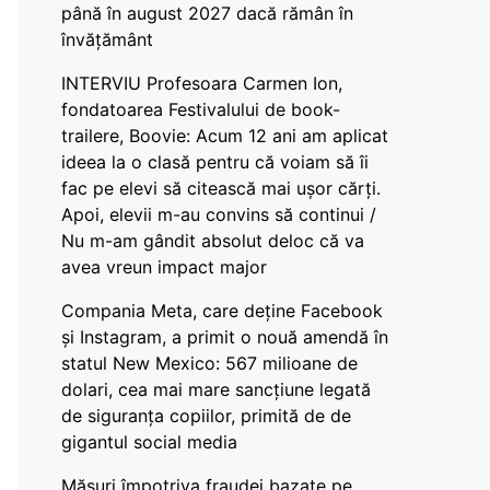
până în august 2027 dacă rămân în
învățământ
INTERVIU Profesoara Carmen Ion,
fondatoarea Festivalului de book-
trailere, Boovie: Acum 12 ani am aplicat
ideea la o clasă pentru că voiam să îi
fac pe elevi să citească mai ușor cărți.
Apoi, elevii m-au convins să continui /
Nu m-am gândit absolut deloc că va
avea vreun impact major
Compania Meta, care deține Facebook
și Instagram, a primit o nouă amendă în
statul New Mexico: 567 milioane de
dolari, cea mai mare sancțiune legată
de siguranța copiilor, primită de de
gigantul social media
Măsuri împotriva fraudei bazate pe