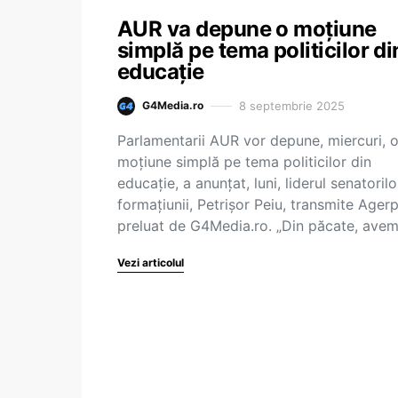
AUR va depune o moţiune
simplă pe tema politicilor di
educaţie
8 septembrie 2025
G4Media.ro
Parlamentarii AUR vor depune, miercuri, 
moţiune simplă pe tema politicilor din
educaţie, a anunţat, luni, liderul senatorilo
formaţiunii, Petrişor Peiu, transmite Agerp
preluat de G4Media.ro. „Din păcate, ave
Vezi articolul