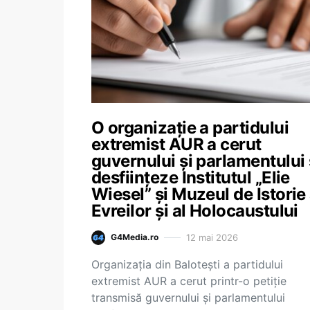
O organizație a partidului
extremist AUR a cerut
guvernului și parlamentului
desființeze Institutul „Elie
Wiesel” și Muzeul de Istorie
Evreilor și al Holocaustului
12 mai 2026
G4Media.ro
Organizația din Balotești a partidului
extremist AUR a cerut printr-o petiție
transmisă guvernului și parlamentului