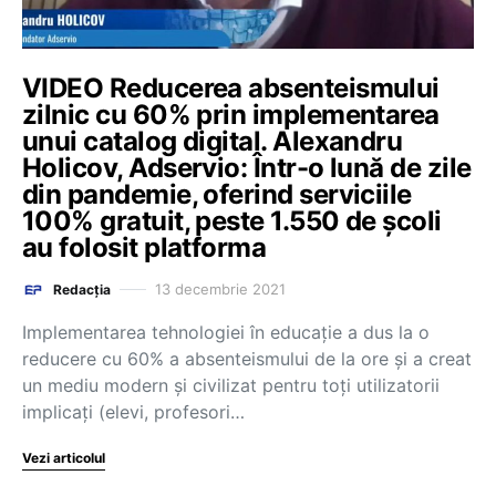
VIDEO Reducerea absenteismului
zilnic cu 60% prin implementarea
unui catalog digital. Alexandru
Holicov, Adservio: Într-o lună de zile
din pandemie, oferind serviciile
100% gratuit, peste 1.550 de școli
au folosit platforma
13 decembrie 2021
Redacția
Implementarea tehnologiei în educație a dus la o
reducere cu 60% a absenteismului de la ore și a creat
un mediu modern și civilizat pentru toți utilizatorii
implicați (elevi, profesori…
Vezi articolul