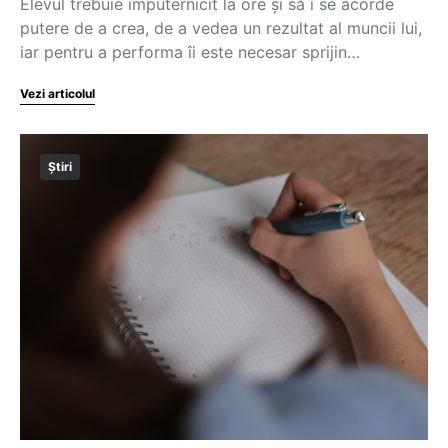
Elevul trebuie împuternicit la ore și să i se acorde
putere de a crea, de a vedea un rezultat al muncii lui,
iar pentru a performa îi este necesar sprijin…
Vezi articolul
Știri