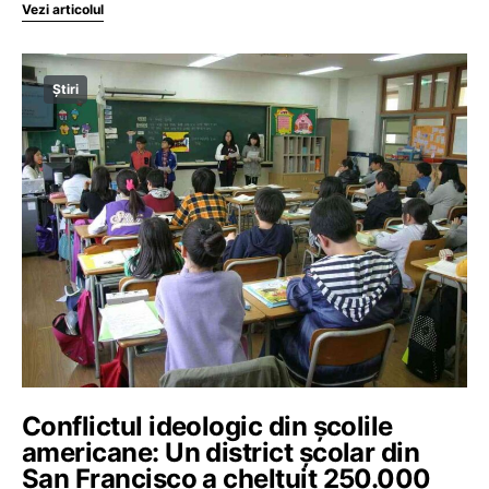
Vezi articolul
Știri
Conflictul ideologic din școlile
americane: Un district școlar din
San Francisco a cheltuit 250.000