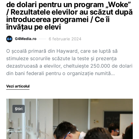
de dolari pentru un program „Woke”
/ Rezultatele elevilor au scăzut după
introducerea programei / Ce îi
învățau pe elevi
6 februarie 2024
G4Media.ro
O școală primară din Hayward, care se luptă să
stimuleze scorurile scăzute la teste și prezența
dezastruoasă a elevilor, cheltuiește 250.000 de dolari
din bani federali pentru o organizație numită…
Vezi articolul
Știri