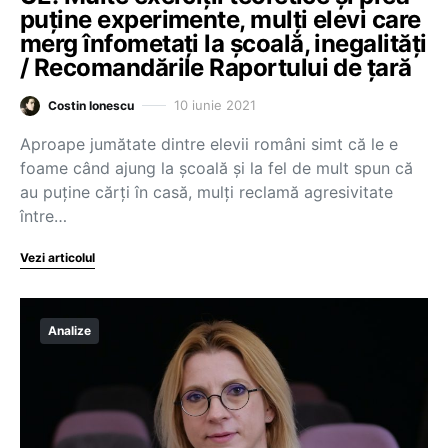
puține experimente, mulți elevi care
merg înfometați la școală, inegalități
/ Recomandările Raportului de țară
10 iunie 2021
Costin Ionescu
Aproape jumătate dintre elevii români simt că le e
foame când ajung la școală și la fel de mult spun că
au puține cărți în casă, mulți reclamă agresivitate
între…
Vezi articolul
Analize