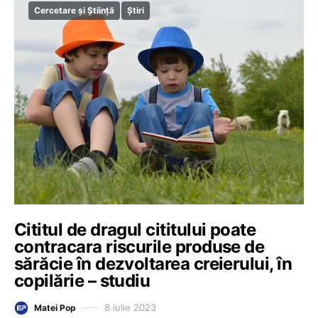
Cercetare și Știință
Știri
Cititul de dragul cititului poate
contracara riscurile produse de
sărăcie în dezvoltarea creierului, în
copilărie – studiu
8 iulie 2023
Matei Pop