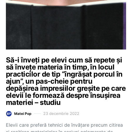
Să-i înveți pe elevi cum să repete și
să învețe materia în timp, în locul
practicilor de tip “îngrășat porcul în
ajun”, un pas-cheie pentru
depășirea impresiilor greșite pe care
elevii le formează despre însușirea
materiei – studiu
23 decembrie 2022
Matei Pop
Elevii care preferă tehnici de învățare precum citirea
și recitirea materialelor în sesiuni aglomerate de