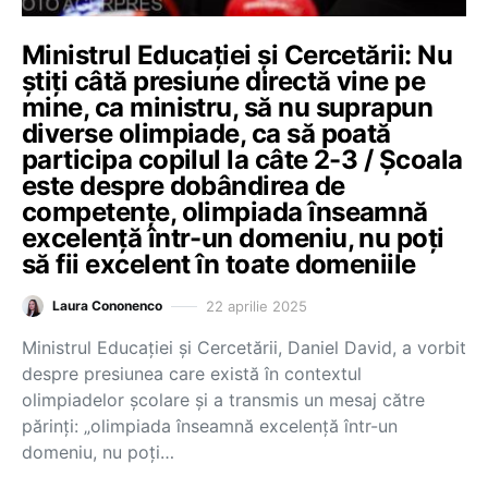
Ministrul Educației și Cercetării: Nu
știți câtă presiune directă vine pe
mine, ca ministru, să nu suprapun
diverse olimpiade, ca să poată
participa copilul la câte 2-3 / Școala
este despre dobândirea de
competențe, olimpiada înseamnă
excelență într-un domeniu, nu poți
să fii excelent în toate domeniile
22 aprilie 2025
Laura Cononenco
Ministrul Educației și Cercetării, Daniel David, a vorbit
despre presiunea care există în contextul
olimpiadelor școlare și a transmis un mesaj către
părinți: „olimpiada înseamnă excelență într-un
domeniu, nu poți…