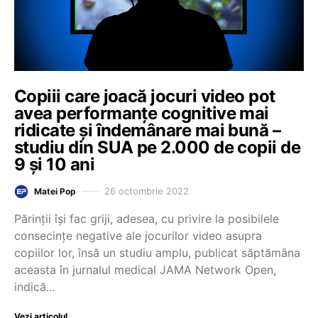
Copiii care joacă jocuri video pot
avea performanțe cognitive mai
ridicate și îndemânare mai bună –
studiu din SUA pe 2.000 de copii de
9 și 10 ani
26 octombrie 2022
Matei Pop
Părinţii îşi fac griji, adesea, cu privire la posibilele
consecinţe negative ale jocurilor video asupra
copiilor lor, însă un studiu amplu, publicat săptămâna
aceasta în jurnalul medical JAMA Network Open,
indică…
Vezi articolul