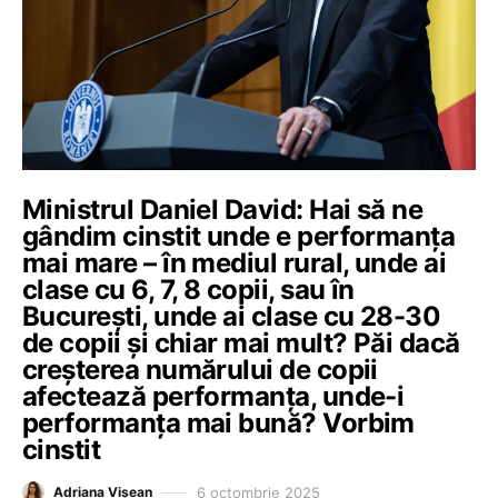
Ministrul Daniel David: Hai să ne
gândim cinstit unde e performanța
mai mare – în mediul rural, unde ai
clase cu 6, 7, 8 copii, sau în
București, unde ai clase cu 28-30
de copii și chiar mai mult? Păi dacă
creșterea numărului de copii
afectează performanța, unde-i
performanța mai bună? Vorbim
cinstit
6 octombrie 2025
Adriana Vișean