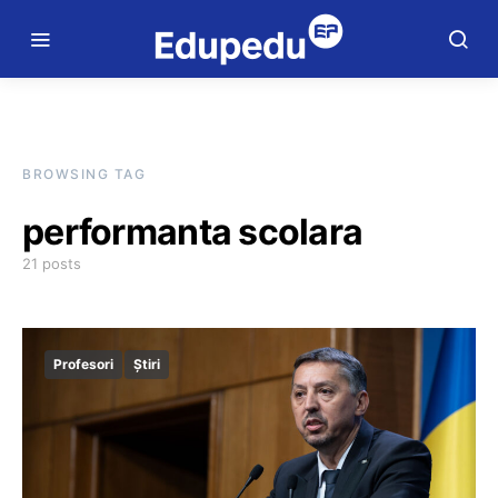
BROWSING TAG
performanta scolara
21 posts
Profesori
Știri