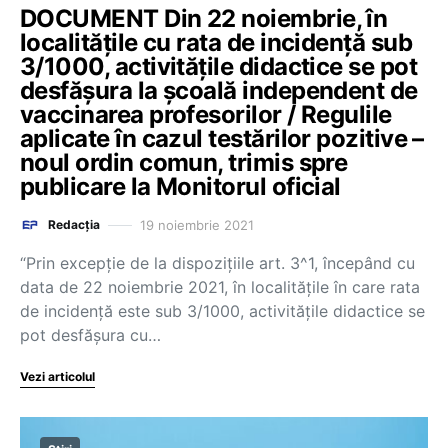
DOCUMENT Din 22 noiembrie, în
localitățile cu rata de incidență sub
3/1000, activitățile didactice se pot
desfășura la școală independent de
vaccinarea profesorilor / Regulile
aplicate în cazul testărilor pozitive –
noul ordin comun, trimis spre
publicare la Monitorul oficial
19 noiembrie 2021
Redacția
“Prin excepție de la dispozițiile art. 3^1, începând cu
data de 22 noiembrie 2021, în localitățile în care rata
de incidență este sub 3/1000, activitățile didactice se
pot desfășura cu…
Vezi articolul