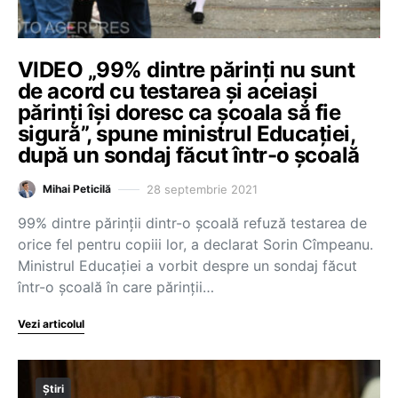
VIDEO „99% dintre părinți nu sunt
de acord cu testarea și aceiași
părinți își doresc ca școala să fie
sigură”, spune ministrul Educației,
după un sondaj făcut într-o școală
28 septembrie 2021
Mihai Peticilă
99% dintre părinții dintr-o școală refuză testarea de
orice fel pentru copiii lor, a declarat Sorin Cîmpeanu.
Ministrul Educației a vorbit despre un sondaj făcut
într-o școală în care părinții…
Vezi articolul
Știri