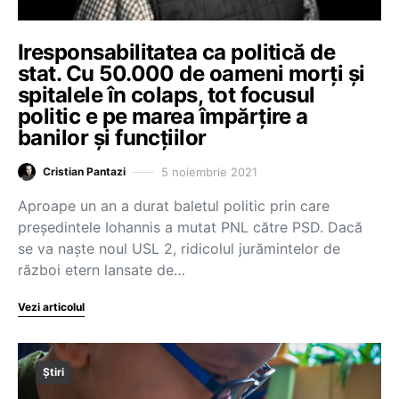
Iresponsabilitatea ca politică de
stat. Cu 50.000 de oameni morți și
spitalele în colaps, tot focusul
politic e pe marea împărțire a
banilor și funcțiilor
5 noiembrie 2021
Cristian Pantazi
Aproape un an a durat baletul politic prin care
președintele Iohannis a mutat PNL către PSD. Dacă
se va naște noul USL 2, ridicolul jurămintelor de
război etern lansate de…
Vezi articolul
Știri