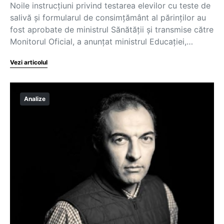
Noile instrucțiuni privind testarea elevilor cu teste de
salivă și formularul de consimțământ al părinților au
fost aprobate de ministrul Sănătății și transmise către
Monitorul Oficial, a anunțat ministrul Educației,…
Vezi articolul
Analize