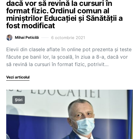
dacă vor să revină la cursuri în
format fizic. Ordinul comun al
miniștrilor Educației și Sănătății a
fost modificat
6 octombrie 2021
Mihai Peticilă
Elevii din clasele aflate în online pot prezenta și teste
făcute pe banii lor, la școală, în ziua a 8-a, dacă vor
să revină la cursuri în format fizic, potrivit…
Vezi articolul
Știri