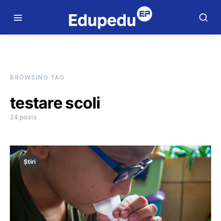
BROWSING TAG
testare scoli
24 posts
Știri