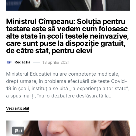
Ministrul Cîmpeanu: Soluția pentru
testare este să vedem cum folosesc
alte state în școli testele neinvazive,
care sunt puse la dispoziție gratuit,
de către stat, pentru elevi
13 aprilie 2021
Redacția
Ministerul Educației nu are competențe medicale,
drept urmare, în problema efectuării de teste Covid-
19 în școli, instituția se uită „la experiența altor state”,
a spus marți, într-o dezbatere desfășurată la…
Vezi articolul
Știri