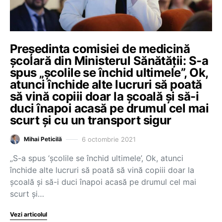
Președinta comisiei de medicină
școlară din Ministerul Sănătății: S-a
spus „școlile se închid ultimele”, Ok,
atunci închide alte lucruri să poată
să vină copiii doar la școală și să-i
duci înapoi acasă pe drumul cel mai
scurt și cu un transport sigur
6 octombrie 2021
Mihai Peticilă
„S-a spus ‘școlile se închid ultimele’, Ok, atunci
închide alte lucruri să poată să vină copiii doar la
școală și să-i duci înapoi acasă pe drumul cel mai
scurt și…
Vezi articolul