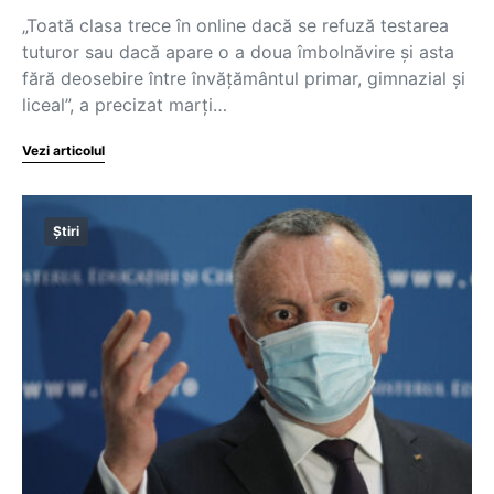
„Toată clasa trece în online dacă se refuză testarea
tuturor sau dacă apare o a doua îmbolnăvire și asta
fără deosebire între învățământul primar, gimnazial și
liceal”, a precizat marți…
Vezi articolul
Știri