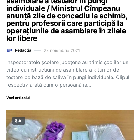
asamblare a testelor în pungi
individuale / Ministrul Cîmpeanu
anunță zile de concediu la schimb,
pentru profesorii care participă la
operațiunile de asamblare în zilele
lor libere
28 noiembrie 2021
Redacția
Inspectoratele școlare județene au trimis școlilor un
video cu instrucțiuni de asamblare a kiturilor de
testare pe bază de salivă în pungi individuale. Clipul
respectiv arată cum o persoană ia…
Vezi articolul
Știri