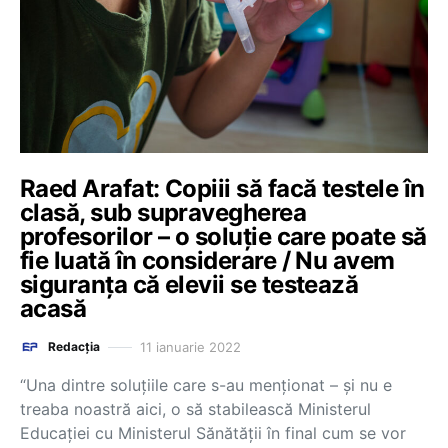
Raed Arafat: Copiii să facă testele în
clasă, sub supravegherea
profesorilor – o soluție care poate să
fie luată în considerare / Nu avem
siguranța că elevii se testează
acasă
11 ianuarie 2022
Redacția
“Una dintre soluțiile care s-au menționat – și nu e
treaba noastră aici, o să stabilească Ministerul
Educației cu Ministerul Sănătății în final cum se vor