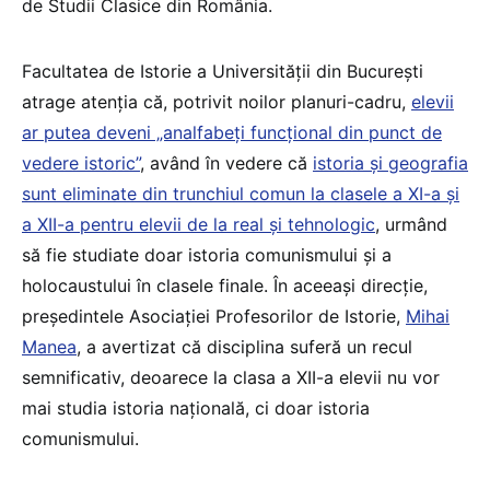
de Studii Clasice din România.
Facultatea de Istorie a Universității din București
atrage atenția că, potrivit noilor planuri-cadru,
elevii
ar putea deveni „analfabeți funcțional din punct de
vedere istoric”
, având în vedere că
istoria și geografia
sunt eliminate din trunchiul comun la clasele a XI-a și
a XII-a pentru elevii de la real și tehnologic
, urmând
să fie studiate doar istoria comunismului și a
holocaustului în clasele finale. În aceeași direcție,
președintele Asociației Profesorilor de Istorie,
Mihai
Manea
, a avertizat că disciplina suferă un recul
semnificativ, deoarece la clasa a XII-a elevii nu vor
mai studia istoria națională, ci doar istoria
comunismului.