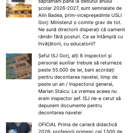
săptămâni până la debutul anului
școlar 2026-2027, sunt semnalate de
Alin Badea, prim-vicepreședinte USLI
Gorj: Ministerul o comite grav de tot.
Ne sună directorii disperați că oamenii
rămân fără posturi. Ce se întâmplă cu
învățătorii, cu educatorii?
Șeful ISJ Gorj, alți 8 inspectori și
personal auxiliar trebuie să returneze
peste 55.000 de lei, bani acordați
pentru decontarea navetei, timp de
peste un an / Inspectorul general,
Marian Staicu: La vremea aceea nu
eram inspector șef. ISJ ne-a cerut să
depunem documente pentru
decontarea navetei
OFICIAL Prima de carieră didactică
2026: profesorii primesc cei 1.500 de