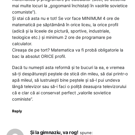
mai multe locuri la „gogomanii închistați în vaolrile sovietice
comuniste”).
Și stai că asta nu e tot! Se vor face MINIMUM 4 ore de
matematică pe săptămână în orice liceu, la orice profil
(adică și la liceele de pictură, sportive, industriale,
teologice etc.) și minimum 2 ore de programare pe
calculator.
Cireașa de pe tort? Matematica va fi probă obligatorie la
bac la absolut ORICE profil.
Dacă tu numești asta reformă și te bucuri la ea, e vremea
să-ți despăturești peștele de stică din mileu, să dai printr-o
apă mileul, să lustruiești bine peștele și să-l pui undeva
lângă televizor sau să-i faci o poliță deasupra televizorului
că e clar că ai conservat perfect „valorile sovietice
coministe”.
Reply
Și la gimnaziu, va rog!
spune: