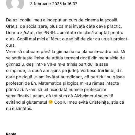
3 februarie 2025 la 16:37
De azi copilul meu a inceput un curs de cinema la școală.
Gratis, de socializare, plus că mai învață câte ceva practic.
Doar o zi/săpt, din PNRR. Jumătate de clasă a optat pentru
curs. Copiii mai mici ai făcut o pagină de ziar cu un alt proiect-
curs.
Vrem să coboare până la gimnaziu cu planurile-cadru noi. Mi
se scrântește limba de atâția termeni docți din manualele de
gimnaziu, deși intr-a VII-a m-a trimis partidu’ la șase
olimpiade, la două am ajuns pe județ. Vorbesc trei limbi, din
care pe două le-am învățat autodidact, că partidu’ nu găsea
profesori de En. Matematica și logica mi-au rămas intacte
până azi. N-am să uit niciodată numele profesorilor
semnificativi, acum, că tot știm că Alzheimerul se evită
evitând și glutamatul
Copilul meu evită Cristelnița, știe că
nu e sănătos.
Reply