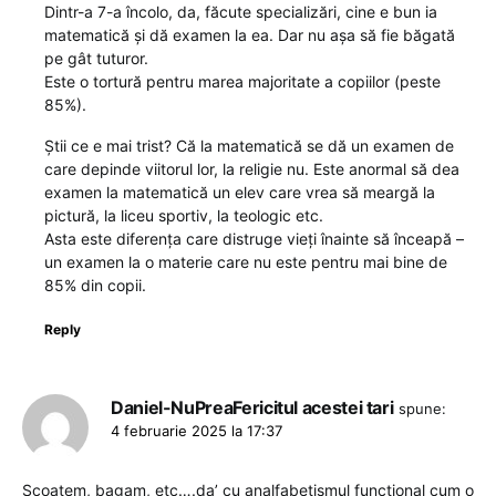
Dintr-a 7-a încolo, da, făcute specializări, cine e bun ia
matematică și dă examen la ea. Dar nu așa să fie băgată
pe gât tuturor.
Este o tortură pentru marea majoritate a copiilor (peste
85%).
Știi ce e mai trist? Că la matematică se dă un examen de
care depinde viitorul lor, la religie nu. Este anormal să dea
examen la matematică un elev care vrea să meargă la
pictură, la liceu sportiv, la teologic etc.
Asta este diferența care distruge vieți înainte să înceapă –
un examen la o materie care nu este pentru mai bine de
85% din copii.
Reply
Daniel-NuPreaFericitul acestei tari
spune:
4 februarie 2025 la 17:37
Scoatem, bagam, etc….da’ cu analfabetismul functional cum o