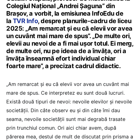
Colegiul Național „Andrei Șaguna” din
Brașov, a vorbit, la emisiunea InfoEdu de
la
TVR Info
, despre planurile-cadru de liceu
2025: „Am remarcat și eu că elevii vor avea
un cuvânt mai mare de spus”. „De multe ori,
elevii au nevoi de a fi mai ușor totul. Ei merg,
de multe ori, nu pe ideea de a învăța, ori a
învăța înseamnă efort individual chiar
foarte mare”, a precizat cadrul didactic.
„Am remarcat și eu că elevii vor avea un cuvânt mai
mare de spus. Ce interpretez eu sunt două lucruri.
Există două tipuri de nevoi: nevoile elevilor și nevoile
societății. Din câte observ eu și din câte îmi dau
seama, nevoile societății sunt mai degrabă trasate
prin trunchiul comun. Ori aici chiar avem, după
părerea mea, destul de mult de discutat prin prisma a