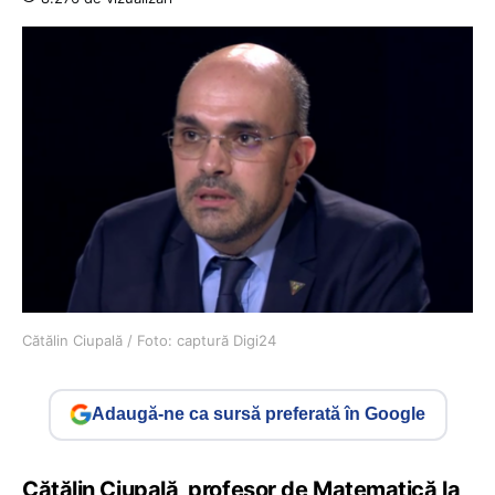
Cătălin Ciupală / Foto: captură Digi24
Adaugă-ne ca sursă preferată în Google
Cătălin Ciupală, profesor de Matematică la