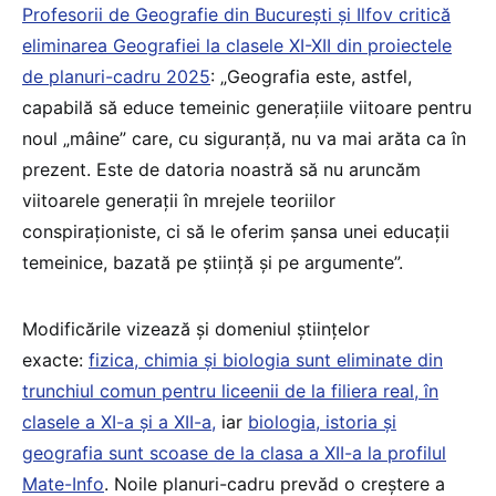
Profesorii de Geografie din București și Ilfov critică
eliminarea Geografiei la clasele XI-XII din proiectele
de planuri-cadru 2025
: „Geografia este, astfel,
capabilă să educe temeinic generațiile viitoare pentru
noul „mâine” care, cu siguranță, nu va mai arăta ca în
prezent. Este de datoria noastră să nu aruncăm
viitoarele generații în mrejele teoriilor
conspiraționiste, ci să le oferim șansa unei educații
temeinice, bazată pe știință și pe argumente”.
Modificările vizează și domeniul științelor
exacte:
fizica, chimia și biologia sunt eliminate din
trunchiul comun pentru liceenii de la filiera real, în
clasele a XI-a și a XII-a,
iar
biologia, istoria și
geografia sunt scoase de la clasa a XII-a la profilul
Mate-Info
. Noile planuri-cadru prevăd o creștere a