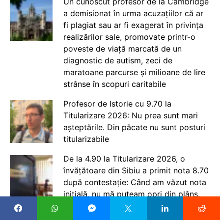
Un cunoscut profesor de la Cambridge
a demisionat în urma acuzațiilor că ar
fi plagiat sau ar fi exagerat în privința
realizărilor sale, promovate printr-o
poveste de viață marcată de un
diagnostic de autism, zeci de
maratoane parcurse și milioane de lire
strânse în scopuri caritabile
Profesor de Istorie cu 9.70 la
Titularizare 2026: Nu prea sunt mari
așteptările. Din păcate nu sunt posturi
titularizabile
De la 4.90 la Titularizare 2026, o
învățătoare din Sibiu a primit nota 8.70
după contestație: Când am văzut nota
inițială, nu mă puteam opri din plâns.
Mi-am dat seama că lucrarea mea nu a
fost corectată în adevăratul sens al