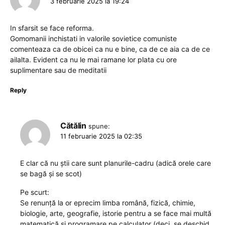
3 februarie 2025 la 19:24
In sfarsit se face reforma.
Gomomanii inchistati in valorile sovietice comuniste
comenteaza ca de obicei ca nu e bine, ca de ce aia ca de ce
ailalta. Evident ca nu le mai ramane lor plata cu ore
suplimentare sau de meditatii
Reply
Cătălin
spune:
11 februarie 2025 la 02:35
E clar că nu știi care sunt planurile-cadru (adică orele care
se bagă și se scot)
Pe scurt:
Se renunță la or eprecim limba română, fizică, chimie,
biologie, arte, geografie, istorie pentru a se face mai multă
matematică și programare pe calculator (deci, se deschid