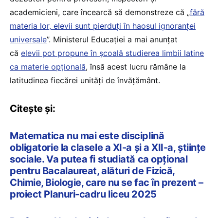
academicieni, care încearcă să demonstreze că „
fără
materia lor, elevii sunt pierduți în haosul ignoranței
universale
”. Ministerul Educației a mai anunțat
că
elevii pot propune în școală studierea limbii latine
ca materie opțională
, însă acest lucru rămâne la
latitudinea fiecărei unități de învățământ.
Citește și:
Matematica nu mai este disciplină
obligatorie la clasele a XI-a și a XII-a, științe
sociale. Va putea fi studiată ca opțional
pentru Bacalaureat, alături de Fizică,
Chimie, Biologie, care nu se fac în prezent –
proiect Planuri-cadru liceu 2025