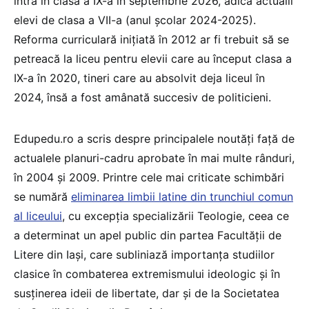
intră în clasa a IX-a în septembrie 2026, adică actualii
elevi de clasa a VII-a (anul școlar 2024-2025).
Reforma curriculară inițiată în 2012 ar fi trebuit să se
petreacă la liceu pentru elevii care au început clasa a
IX-a în 2020, tineri care au absolvit deja liceul în
2024, însă a fost amânată succesiv de politicieni.
Edupedu.ro a scris despre principalele noutăți față de
actualele planuri-cadru aprobate în mai multe rânduri,
în 2004 și 2009. Printre cele mai criticate schimbări
se numără
eliminarea limbii latine din trunchiul comun
al liceului
, cu excepția specializării Teologie, ceea ce
a determinat un apel public din partea Facultății de
Litere din Iași, care subliniază importanța studiilor
clasice în combaterea extremismului ideologic și în
susținerea ideii de libertate, dar și de la Societatea