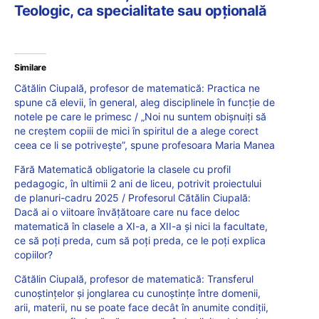
Teologic, ca specialitate sau opțională
Similare
Cătălin Ciupală, profesor de matematică: Practica ne
spune că elevii, în general, aleg disciplinele în funcție de
notele pe care le primesc / „Noi nu suntem obișnuiți să
ne creștem copiii de mici în spiritul de a alege corect
ceea ce li se potrivește”, spune profesoara Maria Manea
Fără Matematică obligatorie la clasele cu profil
pedagogic, în ultimii 2 ani de liceu, potrivit proiectului
de planuri-cadru 2025 / Profesorul Cătălin Ciupală:
Dacă ai o viitoare învățătoare care nu face deloc
matematică în clasele a XI-a, a XII-a și nici la facultate,
ce să poți preda, cum să poți preda, ce le poți explica
copiilor?
Cătălin Ciupală, profesor de matematică: Transferul
cunoștințelor și jonglarea cu cunoștințe între domenii,
arii, materii, nu se poate face decât în anumite condiții,