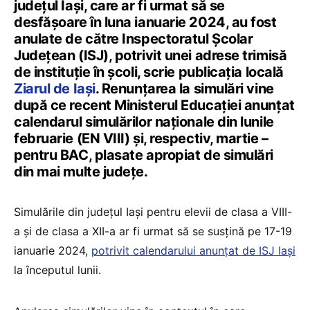
județul Iași, care ar fi urmat să se
desfășoare în luna ianuarie 2024, au fost
anulate de către Inspectoratul Școlar
Județean (ISJ), potrivit unei adrese trimisă
de instituție în școli, scrie publicația locală
Ziarul de Iași
. Renunțarea la simulări vine
după ce recent Ministerul Educației anunțat
calendarul simulărilor naționale din lunile
februarie (EN VIII) și, respectiv, martie –
pentru BAC, plasate apropiat de simulări
din mai multe județe.
Simulările din județul Iași pentru elevii de clasa a VIII-
a și de clasa a XII-a ar fi urmat să se susțină pe 17-19
ianuarie 2024,
potrivit calendarului anunțat de ISJ Iași
la începutul lunii.