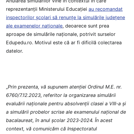
Anularea simulărilor vine în contextul în care
reprezentanții Ministerului Educației
au recomandat
inspectorilor școlari să renunțe la simulările județene
ale examenelor naționale
, deoarece sunt prea
aproape de simulările naționale, potrivit surselor
Edupedu.ro. Motivul este că ar fi dificilă colectarea
datelor.
„
Prin prezenta, vă supunem atenţiei Ordinul M.E. nr.
6760/7.12.2023, referitor la organizarea simulării
evaluării naţionale pentru absolvenţii clasei a VIII-a şi
a simulării probelor scrise ale examenului naţional de
bacalaureat, în anul şcolar 2023-2024.
În acest
context, vă comunicăm că Inspectoratul