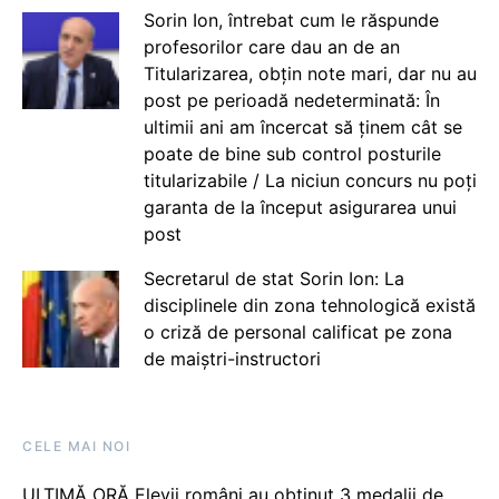
Sorin Ion, întrebat cum le răspunde
profesorilor care dau an de an
Titularizarea, obțin note mari, dar nu au
post pe perioadă nedeterminată: În
ultimii ani am încercat să ținem cât se
poate de bine sub control posturile
titularizabile / La niciun concurs nu poți
garanta de la început asigurarea unui
post
Secretarul de stat Sorin Ion: La
disciplinele din zona tehnologică există
o criză de personal calificat pe zona
de maiștri-instructori
CELE MAI NOI
ULTIMĂ ORĂ Elevii români au obținut 3 medalii de