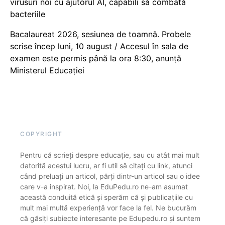
virusuri noi cu ajutorul AI, capabili să combată
bacteriile
Bacalaureat 2026, sesiunea de toamnă. Probele
scrise încep luni, 10 august / Accesul în sala de
examen este permis până la ora 8:30, anunță
Ministerul Educației
COPYRIGHT
Pentru că scrieți despre educație, sau cu atât mai mult
datorită acestui lucru, ar fi util să citați cu link, atunci
când preluați un articol, părți dintr-un articol sau o idee
care v-a inspirat. Noi, la EduPedu.ro ne-am asumat
această conduită etică și sperăm că și publicațiile cu
mult mai multă experiență vor face la fel. Ne bucurăm
că găsiți subiecte interesante pe Edupedu.ro și suntem