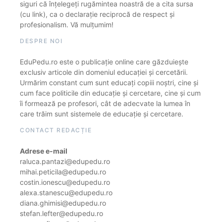
siguri că înțelegeți rugămintea noastră de a cita sursa
(cu link), ca o declarație reciprocă de respect și
profesionalism. Vă mulțumim!
DESPRE NOI
EduPedu.ro este o publicație online care găzduiește
exclusiv articole din domeniul educației și cercetării.
Urmărim constant cum sunt educați copiii noștri, cine și
cum face politicile din educație și cercetare, cine și cum
îi formează pe profesori, cât de adecvate la lumea în
care trăim sunt sistemele de educație și cercetare.
CONTACT REDACȚIE
Adrese e-mail
raluca.pantazi@edupedu.ro
mihai.peticila@edupedu.ro
costin.ionescu@edupedu.ro
alexa.stanescu@edupedu.ro
diana.ghimisi@edupedu.ro
stefan.lefter@edupedu.ro