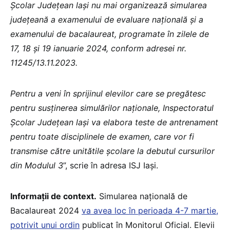
Şcolar Judeţean laşi nu mai organizează simularea
judeţeană a examenului de evaluare naţională şi a
examenului de bacalaureat, programate în zilele de
17, 18 şi 19 ianuarie 2024, conform adresei nr.
11245/13.11.2023.
Pentru a veni în sprijinul elevilor care se pregătesc
pentru susţinerea simulărilor naţionale, Inspectoratul
Şcolar Judeţean laşi va elabora teste de antrenament
pentru toate disciplinele de examen, care vor fi
transmise către unitătile şcolare la debutul cursurilor
din Modulul 3
”, scrie în adresa ISJ Iași.
Informații de context.
Simularea națională de
Bacalaureat 2024
va avea loc în perioada 4-7 martie,
potrivit unui ordin
publicat în Monitorul Oficial. Elevii