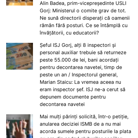
Alin Badea, prim-vicepreședinte USLI
Gorj: Ministerul o comite grav de tot.
Ne sună directorii disperați că oamenii
rămân fără posturi. Ce se întâmplă cu
învățătorii, cu educatorii?
Șeful ISJ Gorj, alți 8 inspectori și
personal auxiliar trebuie să returneze
peste 55.000 de lei, bani acordați
pentru decontarea navetei, timp de
peste un an / Inspectorul general,
Marian Staicu: La vremea aceea nu
eram inspector șef. ISJ ne-a cerut să
depunem documente pentru
decontarea navetei
Mai mulți părinți solicită, într-o petiție,
anularea deciziei ISMB de a nu mai
acorda sumele pentru posturile la plata